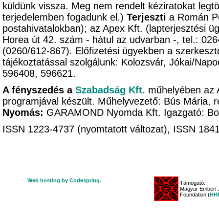
küldünk vissza. Meg nem rendelt kéziratokat legtöb
terjedelemben fogadunk el.)
Terjeszti
a Román Pos
postahivatalokban); az Apex Kft. (lapterjesztési ü
Horea út 42. szám - hátul az udvarban -, tel.: 02
(0260/612-867). Előfizetési ügyekben a szerkeszt
tájékoztatással szolgálunk: Kolozsvár, Jókai/Napo
596408, 596621.
A fényszedés a
Szabadság Kft.
műhelyében az 
programjával készült. Műhelyvezető: Bús Mária, r
Nyomás:
GARAMOND Nyomda Kft. Igazgató: B
ISSN 1223-4737 (nyomtatott változat), ISSN 1841-
Web hosting by Codespring.
Támogató:
Magyar Emberi J
Foundation (
HHR