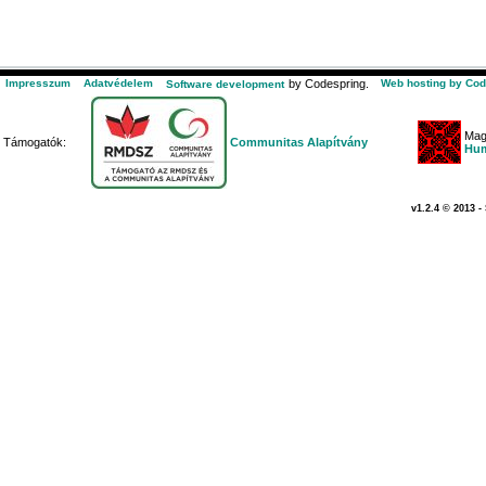
Impresszum
Adatvédelem
by Codespring.
Web hosting by Cod
Software development
Mag
Támogatók:
Communitas Alapítvány
Hum
v1.2.4 © 2013 -