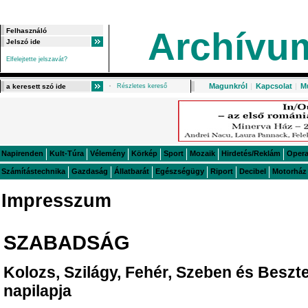
Archívu
Elfelejtette jelszavát?
Magunkról
|
Kapcsolat
|
M
Részletes kereső
Napirenden
Kult-Túra
Vélemény
Körkép
Sport
Mozaik
Hirdetés/Reklám
Oper
Számítástechnika
Gazdaság
Állatbarát
Egészségügy
Riport
Decibel
Motorház
Impresszum
SZABADSÁG
Kolozs, Szilágy, Fehér, Szeben és Besz
napilapja