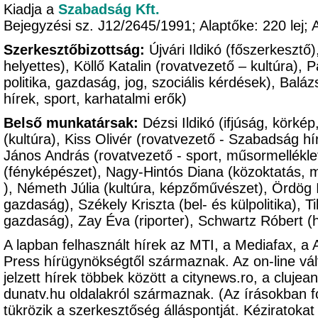
Kiadja a
Szabadság Kft.
Bejegyzési sz. J12/2645/1991; Alaptőke: 220 le
Szerkesztőbizottság:
Újvári Ildikó (főszerkesztő
helyettes), Köllő Katalin (rovatvezető – kultúra),
politika, gazdaság, jog, szociális kérdések), Balá
hírek, sport, karhatalmi erők)
Belső munkatársak:
Dézsi Ildikó (ifjúság, körké
(kultúra), Kiss Olivér (rovatvezető - Szabadság hír
János András (rovatvezető - sport, műsormellékle
(fényképészet), Nagy-Hintós Diana (közoktatás, 
), Németh Júlia (kultúra, képzőművészet), Ördög Im
gazdaság), Székely Kriszta (bel- és külpolitika), Ti
gazdaság), Zay Éva (riporter), Schwartz Róbert (
A lapban felhasznált hírek az MTI, a Mediafax, a
Press hírügynökségtől származnak. Az on-line vál
jelzett hírek többek között a citynews.ro, a clujeanu
dunatv.hu oldalakról származnak. (Az írásokban 
tükrözik a szerkesztőség álláspontját. Kézirato