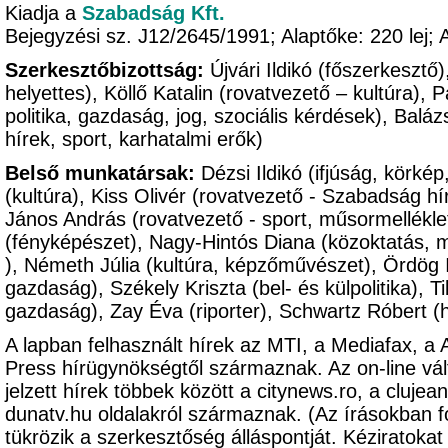
Kiadja a
Szabadság Kft.
Bejegyzési sz. J12/2645/1991; Alaptőke: 220 le
Szerkesztőbizottság:
Újvári Ildikó (főszerkesztő
helyettes), Köllő Katalin (rovatvezető – kultúra),
politika, gazdaság, jog, szociális kérdések), Balá
hírek, sport, karhatalmi erők)
Belső munkatársak:
Dézsi Ildikó (ifjúság, körké
(kultúra), Kiss Olivér (rovatvezető - Szabadság hír
János András (rovatvezető - sport, műsormellékle
(fényképészet), Nagy-Hintós Diana (közoktatás, 
), Németh Júlia (kultúra, képzőművészet), Ördög Im
gazdaság), Székely Kriszta (bel- és külpolitika), Ti
gazdaság), Zay Éva (riporter), Schwartz Róbert (
A lapban felhasznált hírek az MTI, a Mediafax, a
Press hírügynökségtől származnak. Az on-line vál
jelzett hírek többek között a citynews.ro, a clujeanu
dunatv.hu oldalakról származnak. (Az írásokban 
tükrözik a szerkesztőség álláspontját. Kézirato