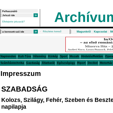
Archívu
Elfelejtette jelszavát?
Magunkról
|
Kapcsolat
|
M
Részletes kereső
Napirenden
Kult-Túra
Vélemény
Körkép
Sport
Mozaik
Hirdetés/Reklám
Oper
Számítástechnika
Gazdaság
Állatbarát
Egészségügy
Riport
Decibel
Motorház
Impresszum
SZABADSÁG
Kolozs, Szilágy, Fehér, Szeben és Besz
napilapja