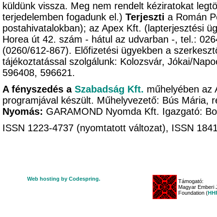
küldünk vissza. Meg nem rendelt kéziratokat legtöb
terjedelemben fogadunk el.)
Terjeszti
a Román Pos
postahivatalokban); az Apex Kft. (lapterjesztési ü
Horea út 42. szám - hátul az udvarban -, tel.: 02
(0260/612-867). Előfizetési ügyekben a szerkeszt
tájékoztatással szolgálunk: Kolozsvár, Jókai/Napo
596408, 596621.
A fényszedés a
Szabadság Kft.
műhelyében az 
programjával készült. Műhelyvezető: Bús Mária, r
Nyomás:
GARAMOND Nyomda Kft. Igazgató: B
ISSN 1223-4737 (nyomtatott változat), ISSN 1841-
Web hosting by Codespring.
Támogató:
Magyar Emberi J
Foundation (
HHR