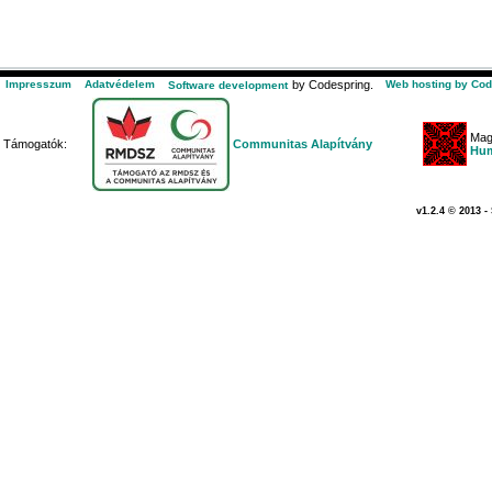
Impresszum
Adatvédelem
by Codespring.
Web hosting by Cod
Software development
Mag
Támogatók:
Communitas Alapítvány
Hum
v1.2.4 © 2013 -