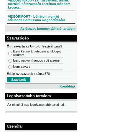
VIDEÓINTERJÚ - 27. Tusványos: Melyik
mértékű bérszakadék esetében már nem
kecseg...
VIDEÓRIPORT - Lóháton, nomád
stílusban Porolissum meghódítására
Az összes kommentálható tartalom
Szavazógép
Önt zavarta az Untold feszivál zaja?
Ittam két sört, betettem a füldögót,
aludtam
Igen, nagyon hangos volt a zene
Nem zavart
Eddigi szavazatok száma:570
Korábbiak
Legolvasottabb tartalom
Az elmúlt 3 nap legolvasottabb tartalmai.
Üzenőfal