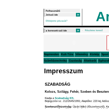
A
Elfelejtette jelszavát?
Részletes kereső
Napirenden
Kult-Túra
Vélemény
Körkép
Sport
Számítástechnika
Gazdaság
Állatbarát
Egészs
Impresszum
SZABADSÁG
Kolozs, Szilágy, Fehér, Szeben és Beszte
Kiadja a
Szabadság Kft.
Bejegyzési sz. J12/2645/1991; Alaptőke: 220 lej; Ad
Szerkesztőbizottság:
Újvári Ildikó (főszerkesztő), K