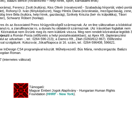
sek), Balázs Bence (rovatvezető – helyi hírek, sport, karhatalmi erők)
noráma), Ferencz Zsolt (kultúra), Kiss Olivér (rovatvezető - Szabadság hírportál, videó portál
let), Rohonyi D. Iván (fényképészet), Nagy-Hintós Diana (közoktatás, mezőgazdaság, zene,
g Imre Béla (kultúra, helyi hírek, gazdaság), Székely Kriszta (bel- és külpolitika), Tibori
ter), Schwartz Róbert (honlap).
rpres és az Associated Press hírügynökségtől származnak. Az on-line változatban a kódokkal
eanul.ro, a ziarulfinanciar.ro, a dunatv.hu oldalakról származnak. (Az írásokban foglaltak nem
. Kéziratokat nem őrzünk meg és nem küldünk vissza. Meg nem rendelt kéziratokat legtöbb 
rjeszti
a Román Posta (előfizetés a helyi postahivatalokban); az Apex Kft. (lapterjesztési
tul az udvarban -, tel.: 0264-596-213); a Damco Kft., Zilah (0260/612-867). Előfizetési
al szolgálunk: Kolozsvár, Jókai/Napoca út 16. szám, tel.: 0264-596408, 596621.
 InDesign CS4 programjával készült. Műhelyvezető: Bús Mária, rendszergazda: Balázs
Bogdan Roman.
 (internetes változat)
Támogató:
Magyar Emberi Jogok Alapítvány - Hungarian Human Rights
Foundation (
HHRF - New York
).