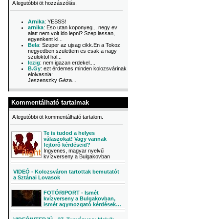
A legutóbbi öt hozzászólás.
Arnika
: YESSS!
arnika
: Eso utan koponyeg... negy ev
alatt nem volt ido lepni? Szep lassan,
egyenkent ki...
Bela
: Szuper az ujsag cikk.En a Tokoz
negyedben szulettem es csak a nagy
szuloktol hal...
Iczig
: nem igazan erdekel....
B.Gy
: ezt érdemes minden kolozsvárinak
elolvasnia:
Jeszenszky Géza...
Kommentálható tartalmak
A legutóbbi öt kommentálható tartalom.
Te is tudod a helyes
válaszokat! Vagy vannak
fejtörő kérdéseid?
Ingyenes, magyar nyelvű
kvízverseny a Bulgakovban
VIDEÓ - Kolozsváron tartottak bemutatót
a Sztánai Lovasok
FOTÓRIPORT - Ismét
kvízverseny a Bulgakovban,
ismét agymozgató kérdések…