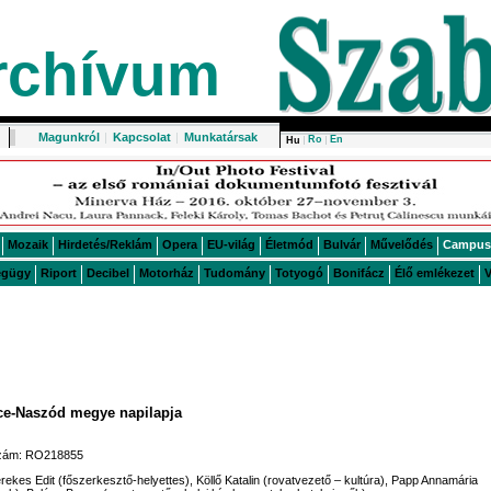
rchívum
Magunkról
|
Kapcsolat
|
Munkatársak
Ro
En
Hu
Mozaik
Hirdetés/Reklám
Opera
EU-világ
Életmód
Bulvár
Művelődés
Campus
égügy
Riport
Decibel
Motorház
Tudomány
Totyogó
Bonifácz
Élő emlékezet
V
rce-Naszód megye napilapja
ószám: RO218855
erekes Edit (főszerkesztő-helyettes), Köllő Katalin (rovatvezető – kultúra), Papp Annamária