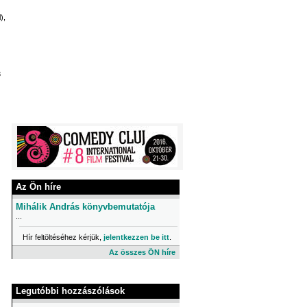
),
3
Az Ön híre
Mihálik András könyvbemutatója
...
Hír feltöltéséhez kérjük,
jelentkezzen be itt
.
Az összes ÖN híre
Legutóbbi hozzászólások