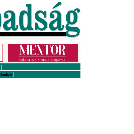
ilágjáró