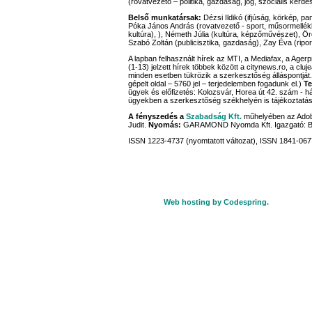
(rovatvezető – politika, gazdaság, jog, szociális kérdé
Belső munkatársak:
Dézsi Ildikó (ifjúság, körkép, pa
Póka János András (rovatvezető - sport, műsormellék
kultúra), ), Németh Júlia (kultúra, képzőművészet), Ördö
Szabó Zoltán (publicisztika, gazdaság), Zay Éva (ripor
A lapban felhasznált hírek az MTI, a Mediafax, a Age
(1-13) jelzett hírek többek között a citynews.ro, a cluj
minden esetben tükrözik a szerkesztőség álláspontját
gépelt oldal – 5760 jel – terjedelemben fogadunk el.)
Te
ügyek és előfizetés: Kolozsvár, Horea út 42. szám - há
ügyekben a szerkesztőség székhelyén is tájékoztatáss
A fényszedés a
Szabadság Kft.
műhelyében az Adobe
Judit.
Nyomás:
GARAMOND Nyomda Kft. Igazgató: 
ISSN 1223-4737 (nyomtatott változat), ISSN 1841-0677
Web hosting by Codespring.