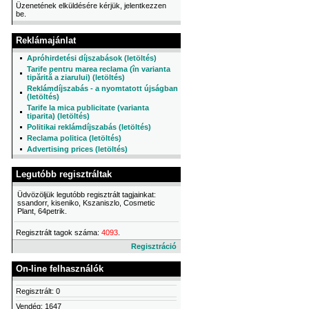
Üzenetének elküldésére kérjük, jelentkezzen
be.
Reklámajánlat
Apróhirdetési díjszabások (letöltés)
Tarife pentru marea reclama (în varianta
tipărită a ziarului) (letöltés)
Reklámdíjszabás - a nyomtatott újságban
(letöltés)
Tarife la mica publicitate (varianta
tiparita) (letöltés)
Politikai reklámdíjszabás (letöltés)
Reclama politica (letöltés)
Advertising prices (letöltés)
Legutóbb regisztráltak
Üdvözöljük legutóbb regisztrált tagjainkat:
ssandorr, kiseniko, Kszaniszlo, Cosmetic
Plant, 64petrik.
Regisztrált tagok száma:
4093
.
Regisztráció
On-line felhasználók
Regisztrált: 0
Vendég: 1647