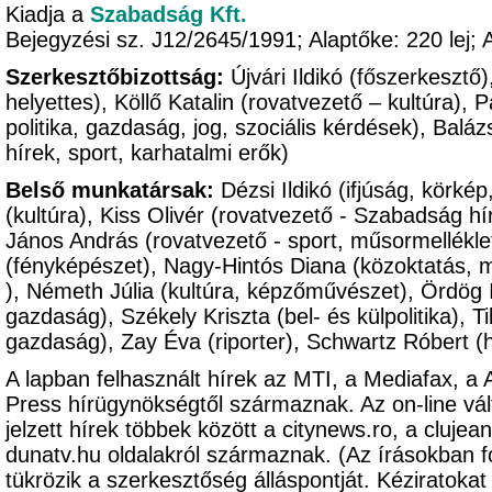
Kiadja a
Szabadság Kft.
Bejegyzési sz. J12/2645/1991; Alaptőke: 220 le
Szerkesztőbizottság:
Újvári Ildikó (főszerkesztő
helyettes), Köllő Katalin (rovatvezető – kultúra),
politika, gazdaság, jog, szociális kérdések), Balá
hírek, sport, karhatalmi erők)
Belső munkatársak:
Dézsi Ildikó (ifjúság, körké
(kultúra), Kiss Olivér (rovatvezető - Szabadság hír
János András (rovatvezető - sport, műsormellékle
(fényképészet), Nagy-Hintós Diana (közoktatás, 
), Németh Júlia (kultúra, képzőművészet), Ördög Im
gazdaság), Székely Kriszta (bel- és külpolitika), Ti
gazdaság), Zay Éva (riporter), Schwartz Róbert (
A lapban felhasznált hírek az MTI, a Mediafax, a
Press hírügynökségtől származnak. Az on-line vál
jelzett hírek többek között a citynews.ro, a clujeanu
dunatv.hu oldalakról származnak. (Az írásokban 
tükrözik a szerkesztőség álláspontját. Kézirato