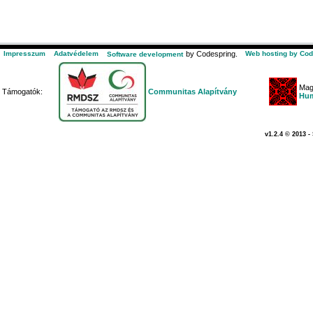
Impresszum
Adatvédelem
by Codespring.
Web hosting by Cod
Software development
Mag
Támogatók:
Communitas Alapítvány
Hum
v1.2.4 © 2013 -