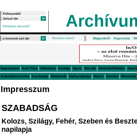
Archívu
Elfelejtette jelszavát?
Magunkról
|
Kapcsolat
|
M
Részletes kereső
Napirenden
Kult-Túra
Vélemény
Körkép
Sport
Mozaik
Hirdetés/Reklám
Oper
Számítástechnika
Gazdaság
Állatbarát
Egészségügy
Riport
Decibel
Motorház
Impresszum
SZABADSÁG
Kolozs, Szilágy, Fehér, Szeben és Besz
napilapja