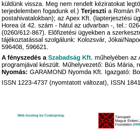
küldünk vissza. Meg nem rendelt kéziratokat legtöb
terjedelemben fogadunk el.)
Terjeszti
a Román Pos
postahivatalokban); az Apex Kft. (lapterjesztési ü
Horea út 42. szám - hátul az udvarban -, tel.: 02
(0260/612-867). Előfizetési ügyekben a szerkeszt
tájékoztatással szolgálunk: Kolozsvár, Jókai/Napo
596408, 596621.
A fényszedés a
Szabadság Kft.
műhelyében az 
programjával készült. Műhelyvezető: Bús Mária, r
Nyomás:
GARAMOND Nyomda Kft. Igazgató: B
ISSN 1223-4737 (nyomtatott változat), ISSN 1841-
Web hosting by Codespring.
Támogató:
Magyar Emberi J
Foundation (
HHR