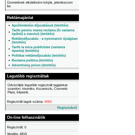
Üzenetének elküldésére kérjük, jelentkezzen
be.
Reklámajánlat
Apróhirdetési díjszabások (letöltés)
Tarife pentru marea reclama (în varianta
tipărită a ziarului) (letöltés)
Reklámdíjszabás - a nyomtatott újságban
(letöltés)
Tarife la mica publicitate (varianta
tiparita) (letöltés)
Politikai reklámdíjszabás (letöltés)
Reclama politica (letöltés)
Advertising prices (letöltés)
Legutóbb regisztráltak
Üdvözöljük legutóbb regisztrált tagjainkat:
ssandorr, kiseniko, Kszaniszlo, Cosmetic
Plant, 64petrik.
Regisztrált tagok száma:
4093
.
Regisztráció
On-line felhasználók
Regisztrált: 0
Vendég: 4819