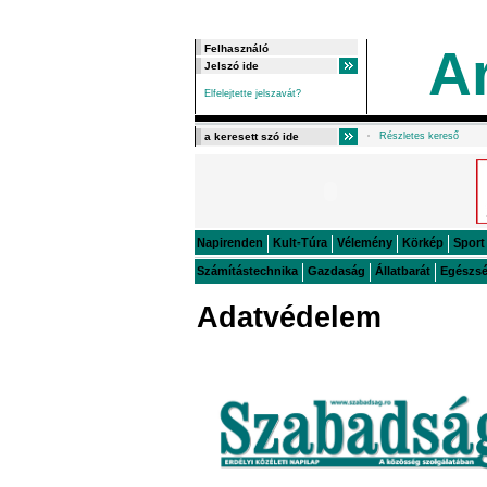
A
Elfelejtette jelszavát?
Részletes kereső
Napirenden
Kult-Túra
Vélemény
Körkép
Sport
Számítástechnika
Gazdaság
Állatbarát
Egészs
Adatvédelem