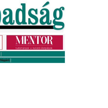
ilágjáró