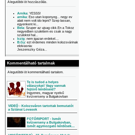
A legutóbbi öt hozzászólás.
Arnika
: YESSS!
arnika
: Eso utan koponyeg... negy ev
alatt nem volt ido lepni? Szep lassan,
egyenkent ki...
Bela
: Szuper az ujsag cikk.En a Tokoz
negyedben szulettem es csak a nagy
szuloktol hal...
Iczig
: nem igazan erdekel....
B.Gy
: ezt érdemes minden kolozsvárinak
elolvasnia:
Jeszenszky Géza...
Kommentálható tartalmak
A legutóbbi öt kommentálható tartalom.
Te is tudod a helyes
válaszokat! Vagy vannak
fejtörő kérdéseid?
Ingyenes, magyar nyelvű
kvízverseny a Bulgakovban
VIDEÓ - Kolozsváron tartottak bemutatót
a Sztánai Lovasok
FOTÓRIPORT - Ismét
kvízverseny a Bulgakovban,
ismét agymozgató kérdések…