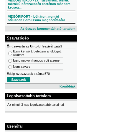
VIDEÓINTERJÚ - 27. Tusványos: Melyik
mértékű bérszakadék esetében már nem
kecseg...
VIDEÓRIPORT - Lóháton, nomád
stílusban Porolissum meghódítására
Az összes kommentálható tartalom
Szavazógép
Önt zavarta az Untold feszivál zaja?
Ittam két sört, betettem a füldögót,
aludtam
Igen, nagyon hangos volt a zene
Nem zavart
Eddigi szavazatok száma:570
Korábbiak
Legolvasottabb tartalom
Az elmúlt 3 nap legolvasottabb tartalmai.
Üzenőfal