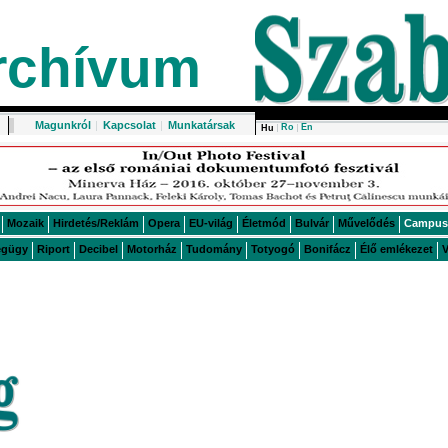
rchívum
Magunkról
|
Kapcsolat
|
Munkatársak
Ro
En
Hu
Mozaik
Hirdetés/Reklám
Opera
EU-világ
Életmód
Bulvár
Művelődés
Campus
égügy
Riport
Decibel
Motorház
Tudomány
Totyogó
Bonifácz
Élő emlékezet
V