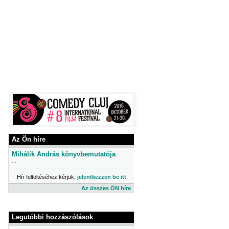
Az Ön híre
Mihálik András könyvbemutatója
...
Hír feltöltéséhez kérjük,
jelentkezzen be itt
.
Az összes ÖN híre
Legutóbbi hozzászólások