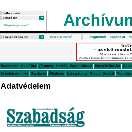
Archívu
Elfelejtette jelszavát?
Magunkról
|
Kapcsolat
|
M
Részletes kereső
Napirenden
Kult-Túra
Vélemény
Körkép
Sport
Mozaik
Hirdetés/Reklám
Oper
Számítástechnika
Gazdaság
Állatbarát
Egészségügy
Riport
Decibel
Motorház
Adatvédelem