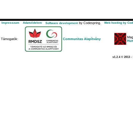
Impresszum
Adatvédelem
by Codespring.
Web hosting by Cod
Software development
Mag
Támogatók:
Communitas Alapítvány
Hum
v1.2.4 © 2013 -