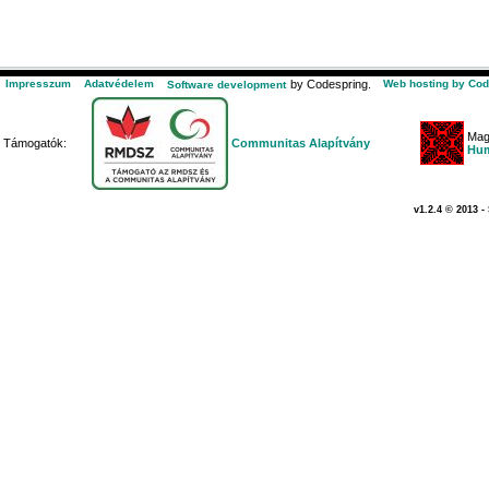
Impresszum
Adatvédelem
by Codespring.
Web hosting by Cod
Software development
Mag
Támogatók:
Communitas Alapítvány
Hum
v1.2.4 © 2013 -