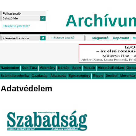
Archívu
Elfelejtette jelszavát?
Magunkról
|
Kapcsolat
|
M
Részletes kereső
Napirenden
Kult-Túra
Vélemény
Körkép
Sport
Mozaik
Hirdetés/Reklám
Oper
Számítástechnika
Gazdaság
Állatbarát
Egészségügy
Riport
Decibel
Motorház
Adatvédelem