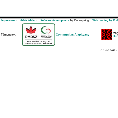
Impresszum
Adatvédelem
by Codespring.
Web hosting by Cod
Software development
Mag
Támogatók:
Communitas Alapítvány
Hum
v1.2.4 © 2013 -