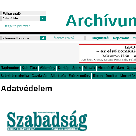
Archívu
Elfelejtette jelszavát?
Magunkról
|
Kapcsolat
|
M
Részletes kereső
Napirenden
Kult-Túra
Vélemény
Körkép
Sport
Mozaik
Hirdetés/Reklám
Oper
Számítástechnika
Gazdaság
Állatbarát
Egészségügy
Riport
Decibel
Motorház
Adatvédelem