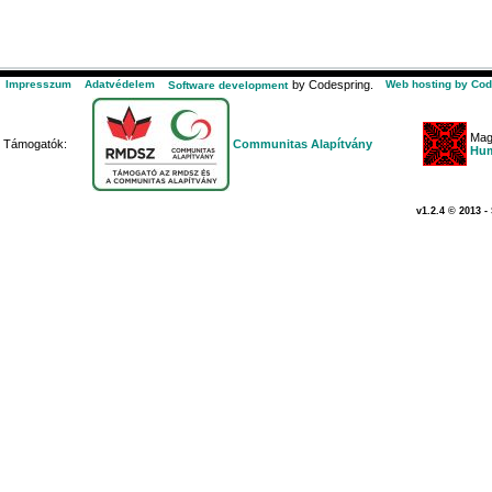
Impresszum
Adatvédelem
by Codespring.
Web hosting by Cod
Software development
Mag
Támogatók:
Communitas Alapítvány
Hum
v1.2.4 © 2013 -