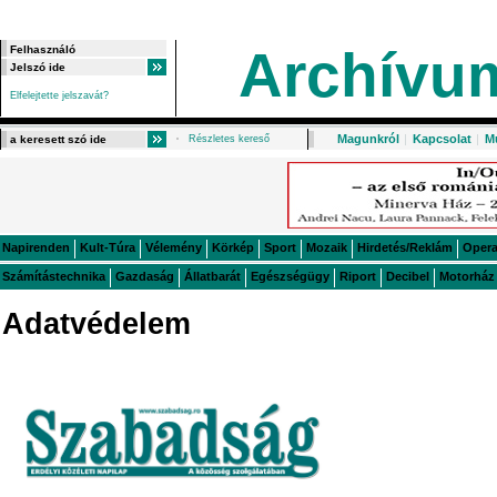
Archívu
Elfelejtette jelszavát?
Magunkról
|
Kapcsolat
|
M
Részletes kereső
Napirenden
Kult-Túra
Vélemény
Körkép
Sport
Mozaik
Hirdetés/Reklám
Oper
Számítástechnika
Gazdaság
Állatbarát
Egészségügy
Riport
Decibel
Motorház
Adatvédelem