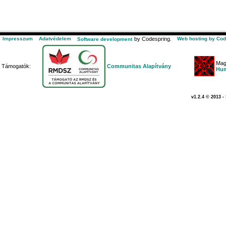
Impresszum
Adatvédelem
by Codespring.
Web hosting by Cod
Software development
Mag
Támogatók:
Communitas Alapítvány
Hum
v1.2.4 © 2013 -