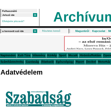
Archívu
Elfelejtette jelszavát?
Magunkról
|
Kapcsolat
|
M
Részletes kereső
Napirenden
Kult-Túra
Vélemény
Körkép
Sport
Mozaik
Hirdetés/Reklám
Oper
Számítástechnika
Gazdaság
Állatbarát
Egészségügy
Riport
Decibel
Motorház
Adatvédelem