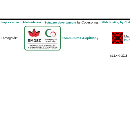
Impresszum
Adatvédelem
by Codespring.
Web hosting by Cod
Software development
Mag
Támogatók:
Communitas Alapítvány
Hum
v1.2.4 © 2013 -