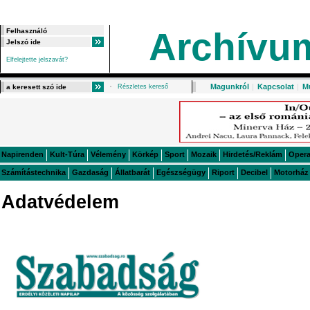
Archívu
Elfelejtette jelszavát?
Magunkról
|
Kapcsolat
|
M
Részletes kereső
Napirenden
Kult-Túra
Vélemény
Körkép
Sport
Mozaik
Hirdetés/Reklám
Oper
Számítástechnika
Gazdaság
Állatbarát
Egészségügy
Riport
Decibel
Motorház
Adatvédelem