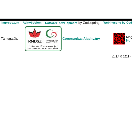
Impresszum
Adatvédelem
by Codespring.
Web hosting by Cod
Software development
Mag
Támogatók:
Communitas Alapítvány
Hum
v1.2.4 © 2013 -