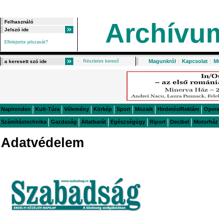
Archívu
Elfelejtette jelszavát?
Magunkról
|
Kapcsolat
|
M
Részletes kereső
Napirenden
Kult-Túra
Vélemény
Körkép
Sport
Mozaik
Hirdetés/Reklám
Oper
Számítástechnika
Gazdaság
Állatbarát
Egészségügy
Riport
Decibel
Motorház
Adatvédelem