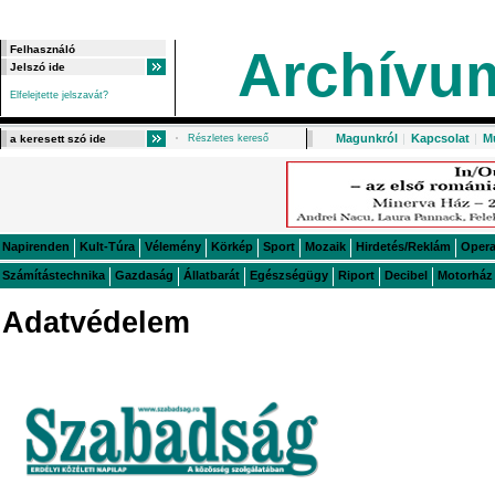
Archívu
Elfelejtette jelszavát?
Magunkról
|
Kapcsolat
|
M
Részletes kereső
Napirenden
Kult-Túra
Vélemény
Körkép
Sport
Mozaik
Hirdetés/Reklám
Oper
Számítástechnika
Gazdaság
Állatbarát
Egészségügy
Riport
Decibel
Motorház
Adatvédelem