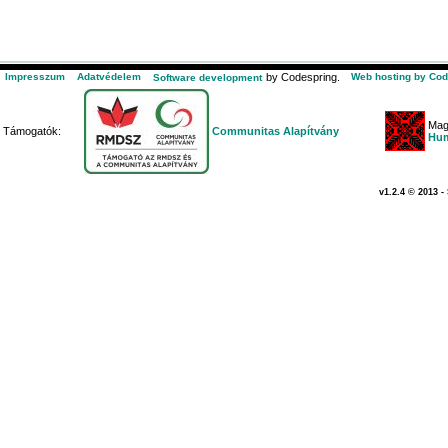
Impresszum
Adatvédelem
by Codespring.
Web hosting by Cod
Software development
Mag
Támogatók:
Communitas Alapítvány
Hum
v1.2.4 © 2013 -