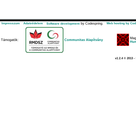
Impresszum
Adatvédelem
by Codespring.
Web hosting by Cod
Software development
Mag
Támogatók:
Communitas Alapítvány
Hum
v1.2.4 © 2013 -