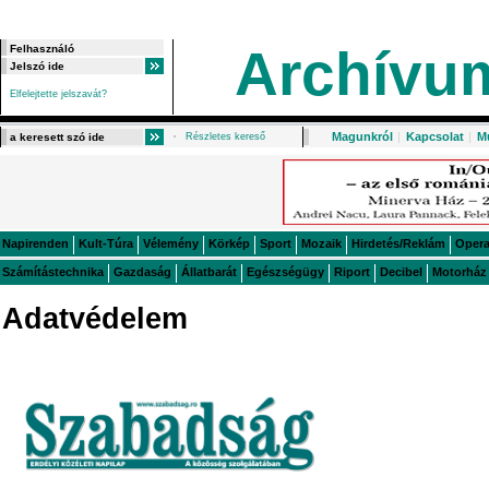
Archívu
Elfelejtette jelszavát?
Magunkról
|
Kapcsolat
|
M
Részletes kereső
Napirenden
Kult-Túra
Vélemény
Körkép
Sport
Mozaik
Hirdetés/Reklám
Oper
Számítástechnika
Gazdaság
Állatbarát
Egészségügy
Riport
Decibel
Motorház
Adatvédelem