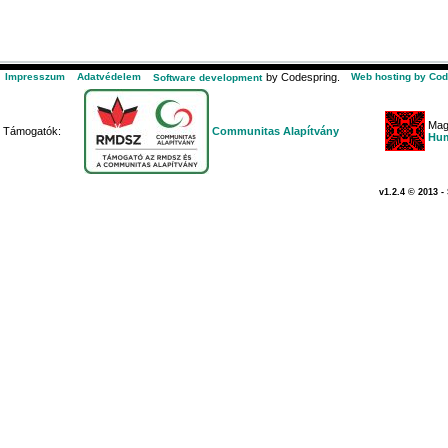
Impresszum
Adatvédelem
by Codespring.
Web hosting by Cod
Software development
Mag
Támogatók:
Communitas Alapítvány
Hum
v1.2.4 © 2013 -