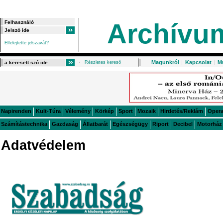
Archívu
Elfelejtette jelszavát?
Magunkról
|
Kapcsolat
|
M
Részletes kereső
Napirenden
Kult-Túra
Vélemény
Körkép
Sport
Mozaik
Hirdetés/Reklám
Oper
Számítástechnika
Gazdaság
Állatbarát
Egészségügy
Riport
Decibel
Motorház
Adatvédelem