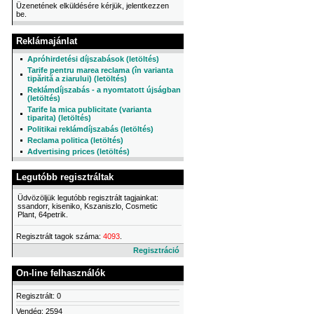
Üzenetének elküldésére kérjük, jelentkezzen
be.
Reklámajánlat
Apróhirdetési díjszabások (letöltés)
Tarife pentru marea reclama (în varianta
tipărită a ziarului) (letöltés)
Reklámdíjszabás - a nyomtatott újságban
(letöltés)
Tarife la mica publicitate (varianta
tiparita) (letöltés)
Politikai reklámdíjszabás (letöltés)
Reclama politica (letöltés)
Advertising prices (letöltés)
Legutóbb regisztráltak
Üdvözöljük legutóbb regisztrált tagjainkat:
ssandorr, kiseniko, Kszaniszlo, Cosmetic
Plant, 64petrik.
Regisztrált tagok száma:
4093
.
Regisztráció
On-line felhasználók
Regisztrált: 0
Vendég: 2594