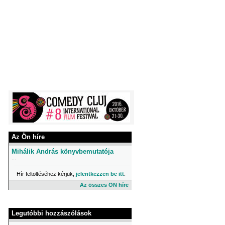
Az Ön híre
Mihálik András könyvbemutatója
...
Hír feltöltéséhez kérjük,
jelentkezzen be itt
.
Az összes ÖN híre
Legutóbbi hozzászólások