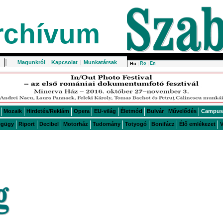
rchívum
Magunkról
|
Kapcsolat
|
Munkatársak
Ro
En
Hu
Mozaik
Hirdetés/Reklám
Opera
EU-világ
Életmód
Bulvár
Művelődés
Campus
égügy
Riport
Decibel
Motorház
Tudomány
Totyogó
Bonifácz
Élő emlékezet
V