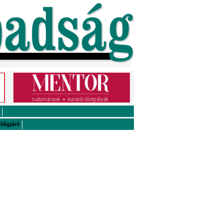
ilágjáró