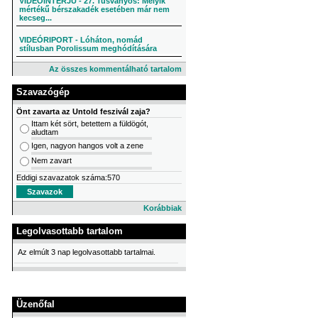
VIDEÓINTERJÚ - 27. Tusványos: Melyik
mértékű bérszakadék esetében már nem
kecseg...
VIDEÓRIPORT - Lóháton, nomád
stílusban Porolissum meghódítására
Az összes kommentálható tartalom
Szavazógép
Önt zavarta az Untold feszivál zaja?
Ittam két sört, betettem a füldögót,
aludtam
Igen, nagyon hangos volt a zene
Nem zavart
Eddigi szavazatok száma:570
Korábbiak
Legolvasottabb tartalom
Az elmúlt 3 nap legolvasottabb tartalmai.
Üzenőfal