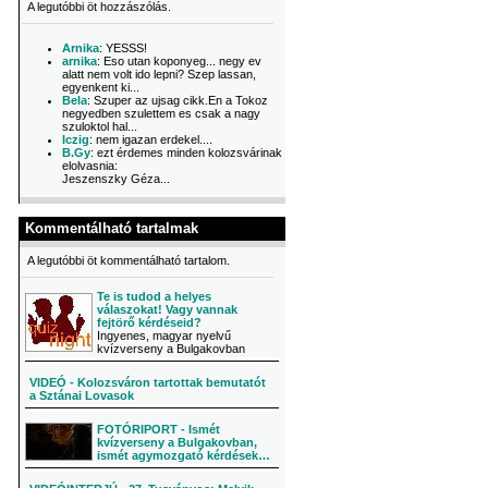
A legutóbbi öt hozzászólás.
Arnika
: YESSS!
arnika
: Eso utan koponyeg... negy ev
alatt nem volt ido lepni? Szep lassan,
egyenkent ki...
Bela
: Szuper az ujsag cikk.En a Tokoz
negyedben szulettem es csak a nagy
szuloktol hal...
Iczig
: nem igazan erdekel....
B.Gy
: ezt érdemes minden kolozsvárinak
elolvasnia:
Jeszenszky Géza...
Kommentálható tartalmak
A legutóbbi öt kommentálható tartalom.
Te is tudod a helyes
válaszokat! Vagy vannak
fejtörő kérdéseid?
Ingyenes, magyar nyelvű
kvízverseny a Bulgakovban
VIDEÓ - Kolozsváron tartottak bemutatót
a Sztánai Lovasok
FOTÓRIPORT - Ismét
kvízverseny a Bulgakovban,
ismét agymozgató kérdések…