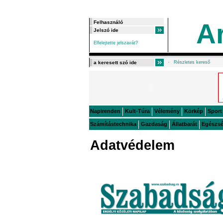
A
Elfelejtette jelszavát?
Részletes kereső
Napirenden
Kult-Túra
Vélemény
Körkép
Sport
Számítástechnika
Gazdaság
Állatbarát
Egészs
Adatvédelem