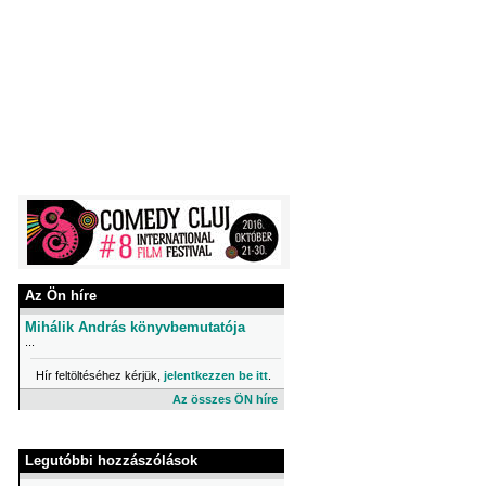
Az Ön híre
Mihálik András könyvbemutatója
...
Hír feltöltéséhez kérjük,
jelentkezzen be itt
.
Az összes ÖN híre
Legutóbbi hozzászólások