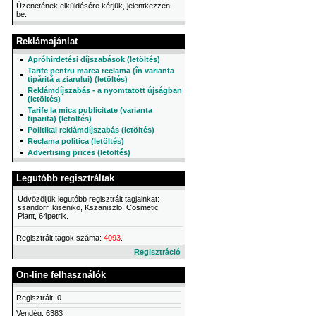
Üzenetének elküldésére kérjük, jelentkezzen
be.
Reklámajánlat
Apróhirdetési díjszabások (letöltés)
Tarife pentru marea reclama (în varianta
tipărită a ziarului) (letöltés)
Reklámdíjszabás - a nyomtatott újságban
(letöltés)
Tarife la mica publicitate (varianta
tiparita) (letöltés)
Politikai reklámdíjszabás (letöltés)
Reclama politica (letöltés)
Advertising prices (letöltés)
Legutóbb regisztráltak
Üdvözöljük legutóbb regisztrált tagjainkat:
ssandorr, kiseniko, Kszaniszlo, Cosmetic
Plant, 64petrik.
Regisztrált tagok száma:
4093
.
Regisztráció
On-line felhasználók
Regisztrált: 0
Vendég: 6383