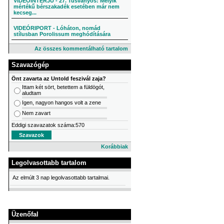
VIDEÓINTERJÚ - 27. Tusványos: Melyik
mértékű bérszakadék esetében már nem
kecseg...
VIDEÓRIPORT - Lóháton, nomád
stílusban Porolissum meghódítására
Az összes kommentálható tartalom
Szavazógép
Önt zavarta az Untold feszivál zaja?
Ittam két sört, betettem a füldögót,
aludtam
Igen, nagyon hangos volt a zene
Nem zavart
Eddigi szavazatok száma:570
Korábbiak
Legolvasottabb tartalom
Az elmúlt 3 nap legolvasottabb tartalmai.
Üzenőfal