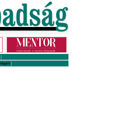
ilágjáró