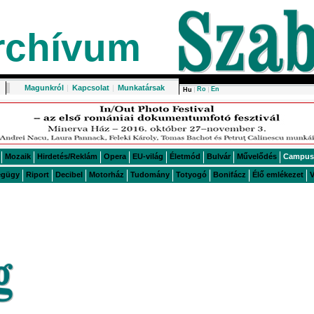
rchívum
Magunkról
|
Kapcsolat
|
Munkatársak
Ro
En
Hu
Mozaik
Hirdetés/Reklám
Opera
EU-világ
Életmód
Bulvár
Művelődés
Campus
égügy
Riport
Decibel
Motorház
Tudomány
Totyogó
Bonifácz
Élő emlékezet
V