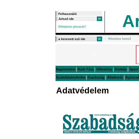
A
Elfelejtette jelszavát?
Részletes kereső
Napirenden
Kult-Túra
Vélemény
Körkép
Sport
Számítástechnika
Gazdaság
Állatbarát
Egészs
Adatvédelem