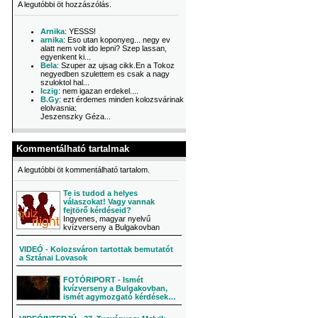
A legutóbbi öt hozzászólás.
Arnika
: YESSS!
arnika
: Eso utan koponyeg... negy ev
alatt nem volt ido lepni? Szep lassan,
egyenkent ki...
Bela
: Szuper az ujsag cikk.En a Tokoz
negyedben szulettem es csak a nagy
szuloktol hal...
Iczig
: nem igazan erdekel....
B.Gy
: ezt érdemes minden kolozsvárinak
elolvasnia:
Jeszenszky Géza...
Kommentálható tartalmak
A legutóbbi öt kommentálható tartalom.
Te is tudod a helyes
válaszokat! Vagy vannak
fejtörő kérdéseid?
Ingyenes, magyar nyelvű
kvízverseny a Bulgakovban
VIDEÓ - Kolozsváron tartottak bemutatót
a Sztánai Lovasok
FOTÓRIPORT - Ismét
kvízverseny a Bulgakovban,
ismét agymozgató kérdések…