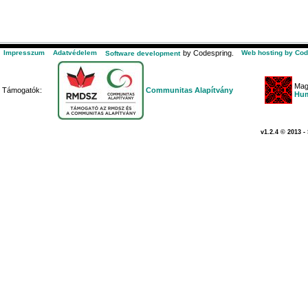
Impresszum
Adatvédelem
by Codespring.
Web hosting by Cod
Software development
Mag
Támogatók:
Communitas Alapítvány
Hum
v1.2.4 © 2013 -