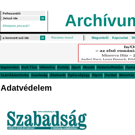
Archívu
Elfelejtette jelszavát?
Magunkról
|
Kapcsolat
|
M
Részletes kereső
Napirenden
Kult-Túra
Vélemény
Körkép
Sport
Mozaik
Hirdetés/Reklám
Oper
Számítástechnika
Gazdaság
Állatbarát
Egészségügy
Riport
Decibel
Motorház
Adatvédelem