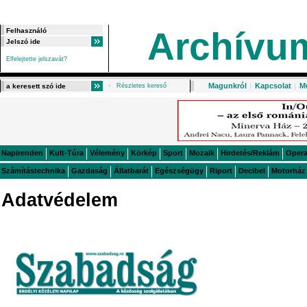
Archívu
Elfelejtette jelszavát?
Magunkról
|
Kapcsolat
|
M
Részletes kereső
Napirenden
Kult-Túra
Vélemény
Körkép
Sport
Mozaik
Hirdetés/Reklám
Oper
Számítástechnika
Gazdaság
Állatbarát
Egészségügy
Riport
Decibel
Motorház
Adatvédelem