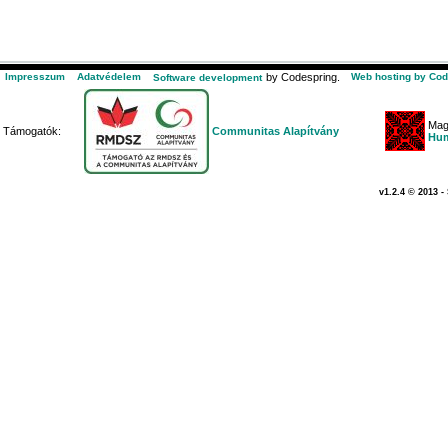
Impresszum
Adatvédelem
by Codespring.
Web hosting by Cod
Software development
Mag
Támogatók:
Communitas Alapítvány
Hum
v1.2.4 © 2013 -