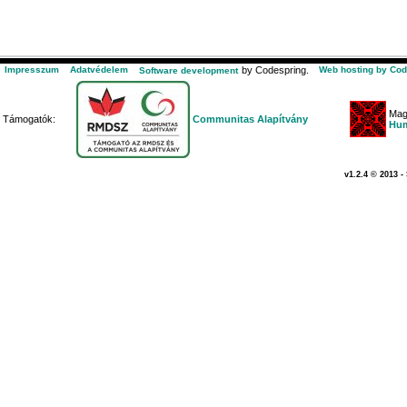
Impresszum
Adatvédelem
by Codespring.
Web hosting by Cod
Software development
Mag
Támogatók:
Communitas Alapítvány
Hum
v1.2.4 © 2013 -