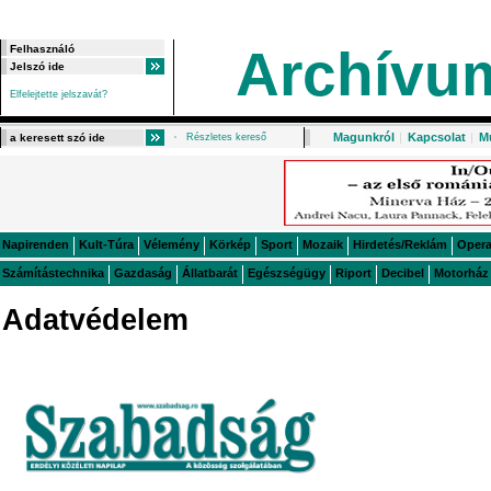
Archívu
Elfelejtette jelszavát?
Magunkról
|
Kapcsolat
|
M
Részletes kereső
Napirenden
Kult-Túra
Vélemény
Körkép
Sport
Mozaik
Hirdetés/Reklám
Oper
Számítástechnika
Gazdaság
Állatbarát
Egészségügy
Riport
Decibel
Motorház
Adatvédelem