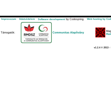
Impresszum
Adatvédelem
by Codespring.
Web hosting by Cod
Software development
Mag
Támogatók:
Communitas Alapítvány
Hum
v1.2.4 © 2013 -