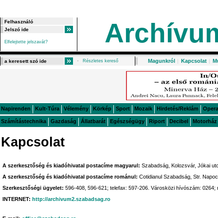
Archívu
Elfelejtette jelszavát?
Magunkról
|
Kapcsolat
|
M
Részletes kereső
Napirenden
Kult-Túra
Vélemény
Körkép
Sport
Mozaik
Hirdetés/Reklám
Oper
Számítástechnika
Gazdaság
Állatbarát
Egészségügy
Riport
Decibel
Motorház
Kapcsolat
A szerkesztőség és kiadóhivatal postacíme magyarul:
Szabadság, Kolozsvár, Jókai utc
A szerkesztőség és kiadóhivatal postacíme románul:
Cotidianul Szabadság, Str. Napoc
Szerkesztőségi ügyelet:
596-408, 596-621; telefax: 597-206. Városközi hívószám: 0264;
INTERNET:
http://archivum2.szabadsag.ro