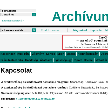
Archívu
Elfelejtette jelszavát?
Magunkról
|
Kapcsolat
|
M
Részletes kereső
Napirenden
Kult-Túra
Vélemény
Körkép
Sport
Mozaik
Hirdetés/Reklám
Oper
Számítástechnika
Gazdaság
Állatbarát
Egészségügy
Riport
Decibel
Motorház
Kapcsolat
A szerkesztőség és kiadóhivatal postacíme magyarul:
Szabadság, Kolozsvár, Jókai utc
A szerkesztőség és kiadóhivatal postacíme románul:
Cotidianul Szabadság, Str. Napoc
Szerkesztőségi ügyelet:
596-408, 596-621; telefax: 597-206. Városközi hívószám: 0264;
INTERNET:
http://archivum2.szabadsag.ro