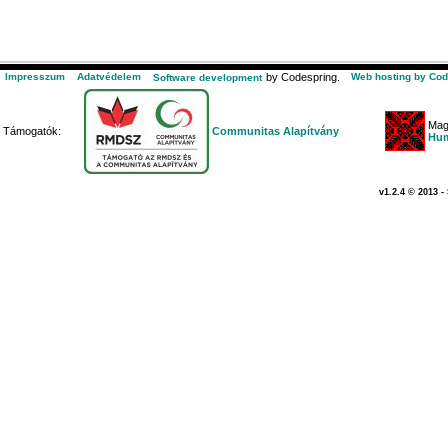
Impresszum
Adatvédelem
by Codespring.
Web hosting by Cod
Software development
Mag
Támogatók:
Communitas Alapítvány
Hum
v1.2.4 © 2013 -