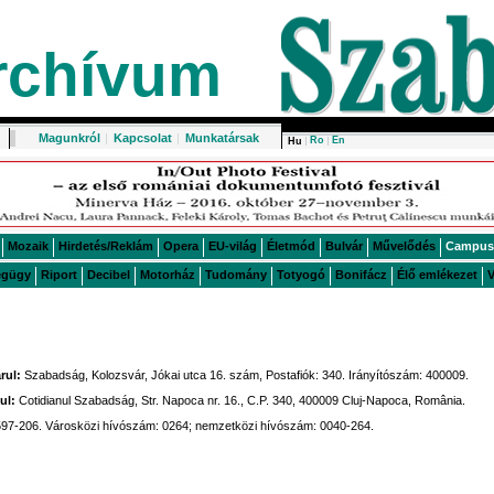
rchívum
Magunkról
|
Kapcsolat
|
Munkatársak
Ro
En
Hu
Mozaik
Hirdetés/Reklám
Opera
EU-világ
Életmód
Bulvár
Művelődés
Campus
égügy
Riport
Decibel
Motorház
Tudomány
Totyogó
Bonifácz
Élő emlékezet
V
rul:
Szabadság, Kolozsvár, Jókai utca 16. szám, Postafiók: 340. Irányítószám: 400009.
ul:
Cotidianul Szabadság, Str. Napoca nr. 16., C.P. 340, 400009 Cluj-Napoca, România.
 597-206. Városközi hívószám: 0264; nemzetközi hívószám: 0040-264.