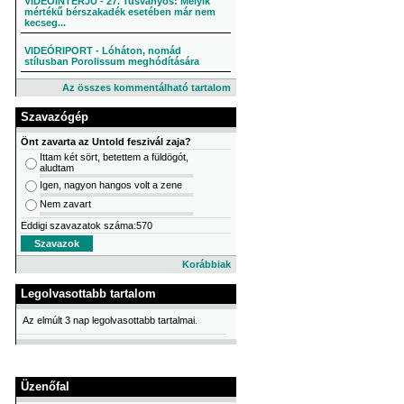
VIDEÓINTERJÚ - 27. Tusványos: Melyik
mértékű bérszakadék esetében már nem
kecseg...
VIDEÓRIPORT - Lóháton, nomád
stílusban Porolissum meghódítására
Az összes kommentálható tartalom
Szavazógép
Önt zavarta az Untold feszivál zaja?
Ittam két sört, betettem a füldögót,
aludtam
Igen, nagyon hangos volt a zene
Nem zavart
Eddigi szavazatok száma:570
Korábbiak
Legolvasottabb tartalom
Az elmúlt 3 nap legolvasottabb tartalmai.
Üzenőfal