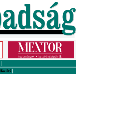
ilágjáró