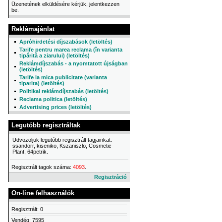
Üzenetének elküldésére kérjük, jelentkezzen
be.
Reklámajánlat
Apróhirdetési díjszabások (letöltés)
Tarife pentru marea reclama (în varianta
tipărită a ziarului) (letöltés)
Reklámdíjszabás - a nyomtatott újságban
(letöltés)
Tarife la mica publicitate (varianta
tiparita) (letöltés)
Politikai reklámdíjszabás (letöltés)
Reclama politica (letöltés)
Advertising prices (letöltés)
Legutóbb regisztráltak
Üdvözöljük legutóbb regisztrált tagjainkat:
ssandorr, kiseniko, Kszaniszlo, Cosmetic
Plant, 64petrik.
Regisztrált tagok száma:
4093
.
Regisztráció
On-line felhasználók
Regisztrált: 0
Vendég: 7595