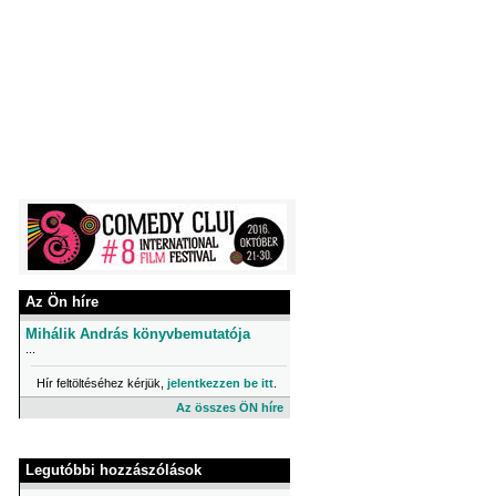
Az Ön híre
Mihálik András könyvbemutatója
...
Hír feltöltéséhez kérjük,
jelentkezzen be itt
.
Az összes ÖN híre
Legutóbbi hozzászólások