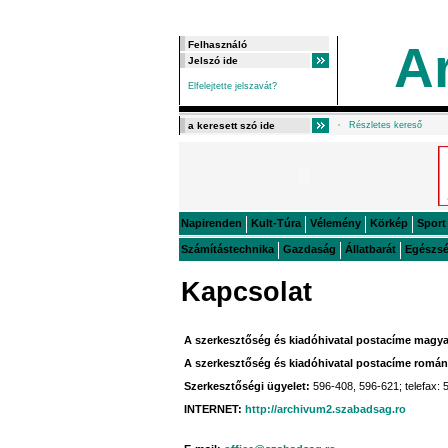
A
Elfelejtette jelszavát?
Részletes kereső
Napirenden
Kult-Túra
Vélemény
Körkép
Sport
Számítástechnika
Gazdaság
Állatbarát
Egészs
Kapcsolat
A szerkesztőség és kiadóhivatal postacíme magya
A szerkesztőség és kiadóhivatal postacíme román
Szerkesztőségi ügyelet:
596-408, 596-621; telefax:
INTERNET:
http://archivum2.szabadsag.ro