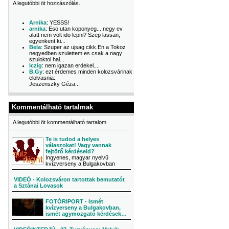
A legutóbbi öt hozzászólás.
Arnika
: YESSS!
arnika
: Eso utan koponyeg... negy ev
alatt nem volt ido lepni? Szep lassan,
egyenkent ki...
Bela
: Szuper az ujsag cikk.En a Tokoz
negyedben szulettem es csak a nagy
szuloktol hal...
Iczig
: nem igazan erdekel....
B.Gy
: ezt érdemes minden kolozsvárinak
elolvasnia:
Jeszenszky Géza...
Kommentálható tartalmak
A legutóbbi öt kommentálható tartalom.
Te is tudod a helyes
válaszokat! Vagy vannak
fejtörő kérdéseid?
Ingyenes, magyar nyelvű
kvízverseny a Bulgakovban
VIDEÓ - Kolozsváron tartottak bemutatót
a Sztánai Lovasok
FOTÓRIPORT - Ismét
kvízverseny a Bulgakovban,
ismét agymozgató kérdések…