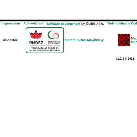
Impresszum
Adatvédelem
by Codespring.
Web hosting by Cod
Software development
Mag
Támogatók:
Communitas Alapítvány
Hum
v1.2.4 © 2013 -