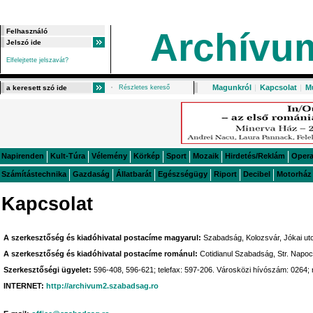
Archívu
Elfelejtette jelszavát?
Magunkról
|
Kapcsolat
|
M
Részletes kereső
Napirenden
Kult-Túra
Vélemény
Körkép
Sport
Mozaik
Hirdetés/Reklám
Oper
Számítástechnika
Gazdaság
Állatbarát
Egészségügy
Riport
Decibel
Motorház
Kapcsolat
A szerkesztőség és kiadóhivatal postacíme magyarul:
Szabadság, Kolozsvár, Jókai utc
A szerkesztőség és kiadóhivatal postacíme románul:
Cotidianul Szabadság, Str. Napoc
Szerkesztőségi ügyelet:
596-408, 596-621; telefax: 597-206. Városközi hívószám: 0264;
INTERNET:
http://archivum2.szabadsag.ro