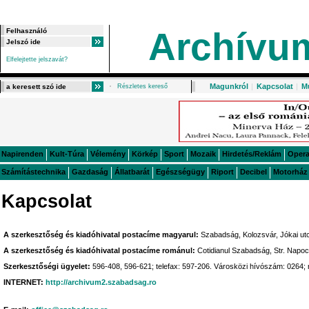
Archívu
Elfelejtette jelszavát?
Magunkról
|
Kapcsolat
|
M
Részletes kereső
Napirenden
Kult-Túra
Vélemény
Körkép
Sport
Mozaik
Hirdetés/Reklám
Oper
Számítástechnika
Gazdaság
Állatbarát
Egészségügy
Riport
Decibel
Motorház
Kapcsolat
A szerkesztőség és kiadóhivatal postacíme magyarul:
Szabadság, Kolozsvár, Jókai utc
A szerkesztőség és kiadóhivatal postacíme románul:
Cotidianul Szabadság, Str. Napoc
Szerkesztőségi ügyelet:
596-408, 596-621; telefax: 597-206. Városközi hívószám: 0264;
INTERNET:
http://archivum2.szabadsag.ro