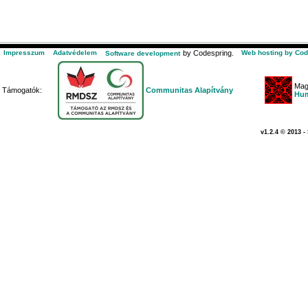
Impresszum
Adatvédelem
by Codespring.
Web hosting by Cod
Software development
Mag
Támogatók:
Communitas Alapítvány
Hum
v1.2.4 © 2013 -