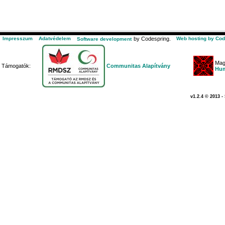
Impresszum
Adatvédelem
by Codespring.
Web hosting by Cod
Software development
Mag
Támogatók:
Communitas Alapítvány
Hum
v1.2.4 © 2013 -