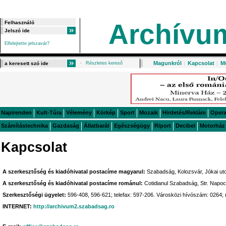
Archívu
Elfelejtette jelszavát?
Magunkról
|
Kapcsolat
|
M
Részletes kereső
Napirenden
Kult-Túra
Vélemény
Körkép
Sport
Mozaik
Hirdetés/Reklám
Oper
Számítástechnika
Gazdaság
Állatbarát
Egészségügy
Riport
Decibel
Motorház
Kapcsolat
A szerkesztőség és kiadóhivatal postacíme magyarul:
Szabadság, Kolozsvár, Jókai utc
A szerkesztőség és kiadóhivatal postacíme románul:
Cotidianul Szabadság, Str. Napoc
Szerkesztőségi ügyelet:
596-408, 596-621; telefax: 597-206. Városközi hívószám: 0264;
INTERNET:
http://archivum2.szabadsag.ro