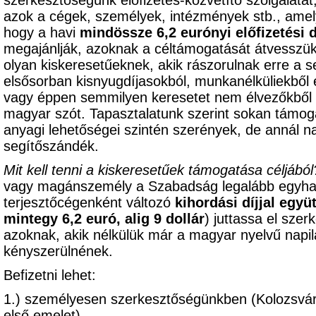
szerkesztőségünk előfizetés-közvetítő szolgálatát
azok a cégek, személyek, intézmények stb., am
hogy a havi
mindössze 6,2 eurónyi előfizetési d
megajánlják, azoknak a céltámogatását átvesszük,
olyan kiskeresetűeknek, akik rászorulnak erre a s
elsősorban kisnyugdíjasokból, munkanélküliekből 
vagy éppen semmilyen keresetet nem élvezőkből k
magyar szót. Tapasztalatunk szerint sokan támoga
anyagi lehetőségei szintén szerények, de annál 
segítőszándék.
Mit kell tenni a kiskeresetűek támogatása céljából
vagy magánszemély a Szabadság legalább egyhavi 
terjesztőcégenként változó
kihordási díjjal együ
mintegy 6,2 euró, alig 9 dollár
) juttassa el sze
azoknak, akik nélkülük már a magyar nyelvű napil
kényszerülnének.
Befizetni lehet:
1.) személyesen szerkesztőségünkben (Kolozsvár
első emelet),