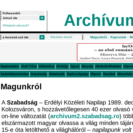
Archívu
Elfelejtette jelszavát?
Magunkról
|
Kapcsolat
|
M
Részletes kereső
Napirenden
Kult-Túra
Vélemény
Körkép
Sport
Mozaik
Hirdetés/Reklám
Oper
Számítástechnika
Gazdaság
Állatbarát
Egészségügy
Riport
Decibel
Motorház
Magunkról
A
Szabadság
– Erdélyi Közéleti Napilap 1989. de
Kolozsváron, s hozzávetőlegesen 40 ezer olvasó 
on-line változatát (
archivum2.szabadsag.ro
) töb
elszármazott magyar olvassa a világ minden tájá
15-e óta letölthető a világhálóról –
napilapunk volt 