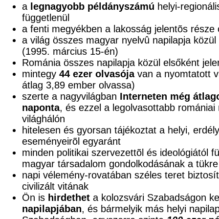
a
legnagyobb példányszámú
helyi-regionáli
függetlenül
a fenti megyékben a lakosság jelentõs része
a világ összes magyar nyelvû napilapja közül e
(1995. március 15-én)
Románia összes napilapja közül elsőként jele
mintegy
44 ezer olvasója
van a nyomtatott v
átlag 3,89 ember olvassa)
szerte a nagyvilágban
Interneten még átlag
naponta
, és ezzel a legolvasottabb románia
világhálón
hitelesen és gyorsan tájékoztat a helyi, erdél
eseményeirõl egyaránt
minden politikai szervezettõl és ideológiától 
magyar társadalom gondolkodásának a tükre
napi vélemény-rovatában széles teret biztosí
civilizált vitának
Ön is
hirdethet
a kolozsvári Szabadságon ke
napilapjában
, és bármelyik más helyi napila