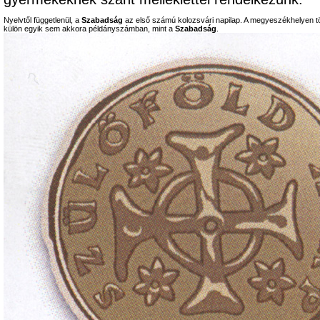
Nyelvtől függetlenül, a
Szabadság
az első számú kolozsvári napilap. A megyeszékhelyen tö
külön egyik sem akkora példányszámban, mint a
Szabadság
.