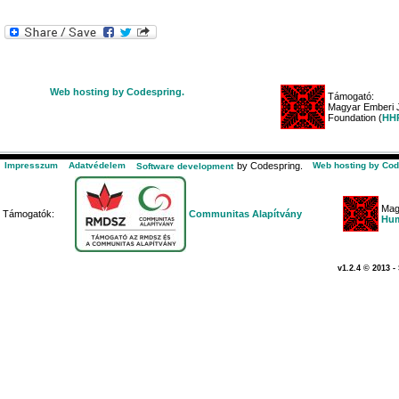
Web hosting by Codespring.
Támogató:
Magyar Emberi J
Foundation (
HHR
Impresszum
Adatvédelem
by Codespring.
Web hosting by Cod
Software development
Mag
Támogatók:
Communitas Alapítvány
Hum
v1.2.4 © 2013 -