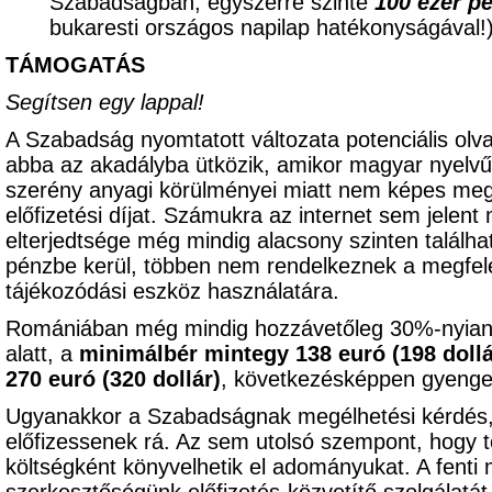
Szabadságban, egyszerre szinte
100 ezer p
bukaresti országos napilap hatékonyságával
TÁMOGATÁS
Segítsen egy lappal!
A Szabadság nyomtatott változata potenciális olv
abba az akadályba ütközik, amikor magyar nyelvű 
szerény anyagi körülményei miatt nem képes meg
előfizetési díjat. Számukra az internet sem jelent
elterjedtsége még mindig alacsony szinten találhat
pénzbe kerül, többen nem rendelkeznek a megfele
tájékozódási eszköz használatára.
Romániában még mindig hozzávetőleg 30%-nyian
alatt, a
minimálbér mintegy 138 euró (198 dollá
270 euró (320 dollár)
, következésképpen gyenge 
Ugyanakkor a Szabadságnak megélhetési kérdés,
előfizessenek rá. Az sem utolsó szempont, hogy t
költségként könyvelhetik el adományukat. A fenti