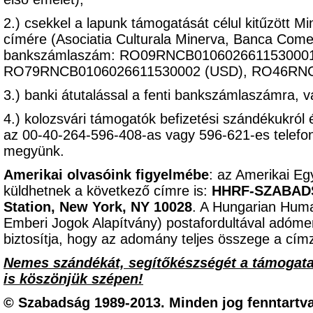
2.) csekkel a lapunk támogatását célul kitűzött M
címére (Asociatia Culturala Minerva, Banca Come
bankszámlaszám: RO09RNCB0106026611530001 
RO79RNCB0106026611530002 (USD), RO46RNC
3.) banki átutalással a fenti bankszámlaszámra, 
4.) kolozsvári támogatók befizetési szándékukról 
az 00-40-264-596-408-as vagy 596-621-es telef
megyünk.
Amerikai olvasóink figyelmébe
: az Amerikai Eg
küldhetnek a következő címre is:
HHRF-SZABADSÁ
Station, New York, NY 10028
. A Hungarian Hum
Emberi Jogok Alapítvány) postafordultával adómen
biztosítja, hogy az adomány teljes összege a címz
Nemes szándékát, segítőkészségét a támogat
is köszönjük szépen!
© Szabadság 1989-2013. Minden jog fenntartva