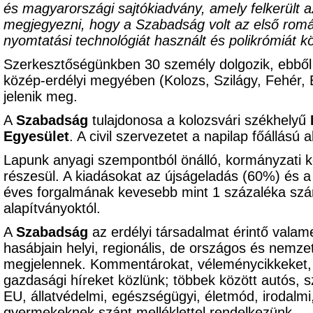
és magyarországi sajtókiadvány, amely felkerült a
megjegyezni, hogy a Szabadság volt az első román
nyomtatási technológiát használt és polikrómiát kö
Szerkesztőségünkben 30 személy dolgozik, ebből
közép-erdélyi megyében (Kolozs, Szilágy, Fehér,
jelenik meg.
A
Szabadság
tulajdonosa a kolozsvári székhelyű
Egyesület
. A civil szervezetet a napilap főállású 
Lapunk anyagi szempontból önálló, kormányzati k
részesül. A kiadásokat az újságeladás (60%) és a
éves forgalmának kevesebb mint 1 százaléka szá
alapítványoktól.
A
Szabadság
az erdélyi társadalmat érintő valame
hasábjain helyi, regionális, de országos és nemzet
megjelennek. Kommentárokat, véleménycikkeket, pol
gazdasági híreket közlünk; többek között autós, s
EU, állatvédelmi, egészségügyi, életmód, irodalm
gyermekeknek szánt melléklettel rendelkezünk.