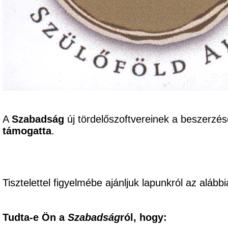
A
Szabadság
új tördelőszoftvereinek a beszerzé
támogatta
.
Tisztelettel figyelmébe ajánljuk lapunkról az alábbi
Tudta-e Ön a
Szabadság
ról, hogy: