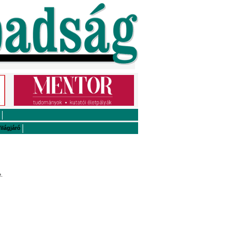
ilágjáró
.