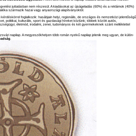
égvetési juttatásban nem részesül. A kiadásokat az újságeladás (60%) és a reklámok (40%)
aléka származik hazai vagy anyaországi alapítványoktól.
 kérdéskörrel foglalkozik: hasábjain helyi, regionális, de országos és nemzetközi jelentőségű
 politikai, kulturális, sport és gazdasági híreket közlünk; többek között autós,
észségügyi, életmód, irodalmi, zenei, tudományos és két gyermekeknek szánt melléklettel
svári napilap. A megyeszékhelyen több román nyelvű napilap jelenik meg ugyan, de külön-
badság
.