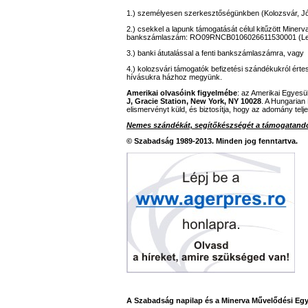
1.) személyesen szerkesztőségünkben (Kolozsvár, Jó
2.) csekkel a lapunk támogatását célul kitűzött Miner
bankszámlaszám: RO09RNCB0106026611530001 (L
3.) banki átutalással a fenti bankszámlaszámra, vagy
4.) kolozsvári támogatók befizetési szándékukról ér
hívásukra házhoz megyünk.
Amerikai olvasóink figyelmébe
: az Amerikai Egyesü
J, Gracie Station, New York, NY 10028
. A Hungarian
elismervényt küld, és biztosítja, hogy az adomány telj
Nemes szándékát, segítőkészségét a támogatandó
© Szabadság 1989-2013. Minden jog fenntartva.
A Szabadság napilap és a Minerva Művelődési Egy