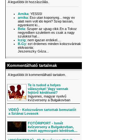
A legutóbbi öt hozzászólás.
Arnika
: YESSS!
arnika
: Eso utan koponyeg... negy ev
alatt nem volt ido lepni? Szep lassan,
egyenkent ki...
Bela
: Szuper az ujsag cikk.En a Tokoz
negyedben szulettem es csak a nagy
szuloktol hal...
Iczig
: nem igazan erdekel....
B.Gy
: ezt érdemes minden kolozsvárinak
elolvasnia:
Jeszenszky Géza...
Kommentálható tartalmak
A legutóbbi öt kommentálható tartalom.
Te is tudod a helyes
válaszokat! Vagy vannak
fejtörő kérdéseid?
Ingyenes, magyar nyelvű
kvízverseny a Bulgakovban
VIDEÓ - Kolozsváron tartottak bemutatót
a Sztánai Lovasok
FOTÓRIPORT - Ismét
kvízverseny a Bulgakovban,
ismét agymozgató kérdések…