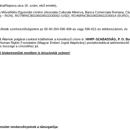
kai/Napoca utca 16. szám, első emelet),
va Művelődési Egyesület címére (Asociatia Culturala Minerva, Banca Comerciala Romana, Clu
ej – RON), RO79RNCB0106026611530002 (USD), RO46RNCB0106026611530014 (EURO),
tesíthetik szerkesztőségünket az 00-40-264-596-408-as vagy 596-621-es telefonszámon, és
lt Államok polgárai csekket küldhetnek a következő címre is:
HHRF-SZABADSÁG, P. O. Bo
 Human Rights Foundation (Magyar Emberi Jogok Alapítvány) postafordultával adómentesítő
es összege a címzetthez jut.
 kiskeresetűek nevében is köszönjük szépen!
esület rendezvényeinek a támogatója: