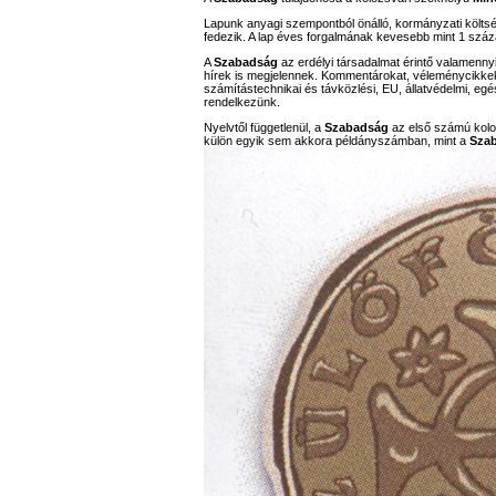
Lapunk anyagi szempontból önálló, kormányzati költs
fedezik. A lap éves forgalmának kevesebb mint 1 száz
A
Szabadság
az erdélyi társadalmat érintő valamennyi
hírek is megjelennek. Kommentárokat, véleménycikkeket,
számítástechnikai és távközlési, EU, állatvédelmi, eg
rendelkezünk.
Nyelvtől függetlenül, a
Szabadság
az első számú koloz
külön egyik sem akkora példányszámban, mint a
Sza