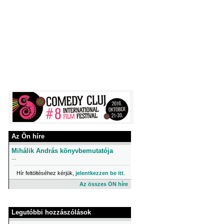
Az Ön híre
Mihálik András könyvbemutatója
...
Hír feltöltéséhez kérjük,
jelentkezzen be itt
.
Az összes ÖN híre
Legutóbbi hozzászólások