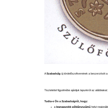
A
Szabadság
új tördelőszoftvereinek a beszerzését 
Tisztelettel figyelmébe ajánljuk lapunkról az alábbiakat:
Tudta-e Ön a
Szabadság
ról, hogy:
a
legnagyobb példányszámú
helyi-regionáli