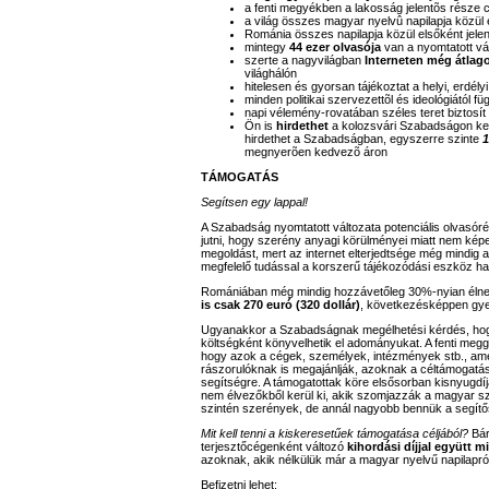
a fenti megyékben a lakosság jelentõs része
a világ összes magyar nyelvû napilapja közül e
Románia összes napilapja közül elsőként jele
mintegy
44 ezer olvasója
van a nyomtatott vá
szerte a nagyvilágban
Interneten még átlag
világhálón
hitelesen és gyorsan tájékoztat a helyi, erdél
minden politikai szervezettõl és ideológiától
napi vélemény-rovatában széles teret biztosít 
Ön is
hirdethet
a kolozsvári Szabadságon ke
hirdethet a Szabadságban, egyszerre szinte
1
megnyerõen kedvezõ áron
TÁMOGATÁS
Segítsen egy lappal!
A Szabadság nyomtatott változata potenciális olvasór
jutni, hogy szerény anyagi körülményei miatt nem képe
megoldást, mert az internet elterjedtsége még mindig 
megfelelő tudással a korszerű tájékozódási eszköz ha
Romániában még mindig hozzávetőleg 30%-nyian élnek
is csak 270 euró (320 dollár)
, következésképpen gye
Ugyanakkor a Szabadságnak megélhetési kérdés, hogy 
költségként könyvelhetik el adományukat. A fenti megg
hogy azok a cégek, személyek, intézmények stb., a
rászorulóknak is megajánlják, azoknak a céltámogatásá
segítségre. A támogatottak köre elsősorban kisnyugdí
nem élvezőkből kerül ki, akik szomjazzák a magyar sz
szintén szerények, de annál nagyobb bennük a segít
Mit kell tenni a kiskeresetűek támogatása céljából?
Bár
terjesztőcégenként változó
kihordási díjjal együtt mi
azoknak, akik nélkülük már a magyar nyelvű napilapró
Befizetni lehet: