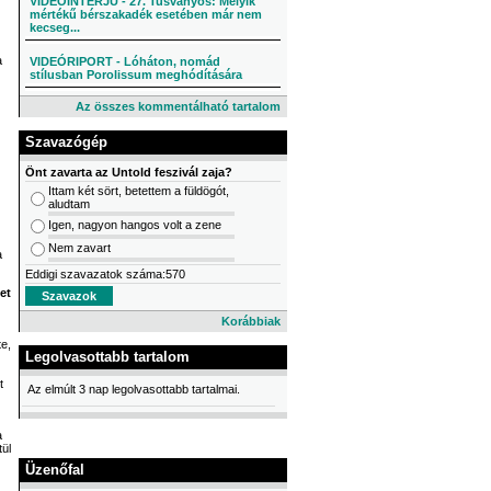
VIDEÓINTERJÚ - 27. Tusványos: Melyik
mértékű bérszakadék esetében már nem
kecseg...
a
VIDEÓRIPORT - Lóháton, nomád
stílusban Porolissum meghódítására
Az összes kommentálható tartalom
Szavazógép
Önt zavarta az Untold feszivál zaja?
Ittam két sört, betettem a füldögót,
aludtam
Igen, nagyon hangos volt a zene
Nem zavart
a
Eddigi szavazatok száma:570
et
Korábbiak
te,
Legolvasottabb tartalom
t
Az elmúlt 3 nap legolvasottabb tartalmai.
a
ül
Üzenőfal