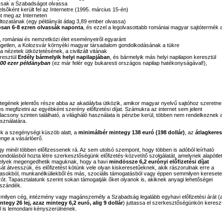
 csak a Szabadságot olvassa
lsõként került fel az Internetre (1995. március 15-én)
nt meg az Interneten
ltozatának (egy példányát átlag 3,89 ember olvassa)
osan 6-8 ezren olvassák naponta
, és ezzel a legolvasottabb romániai magyar sajtótermék 
yi, romániai és nemzetközi élet eseményeirõl egyaránt
 független, a Kolozsvár környéki magyar társadalom gondolkodásának a tükre
a nézetek ütköztetésének, a civilizált vitának
resztül
Erdély bármelyik helyi napilapjában
, és bármelyik más helyi napilapon keresztül
00 ezer példányban
(ez már felér egy bukaresti országos napilap hatékonyságával!),
étegének jelentős része abba az akadályba ütközik, amikor magyar nyelvű sajtóhoz szeretne
s megfizetni az egyébként szerény előfizetési díjat. Számukra az internet sem jelent
alacsony szinten található, a világháló használata is pénzbe kerül, többen nem rendelkeznek 
sználatára.
 a szegénységi küszöb alatt, a
minimálbér mintegy 138 euró (198 dollár)
, az
átlagkeres
nge a vásárlóerő.
minél többen előfizessenek rá. Az sem utolsó szempont, hogy többen is adóból leírható
ondolásból hozta létre szerkesztőségünk előfizetés-közvetítő szolgálatát, amelynek alapötle
melyek megengedhetik maguknak, hogy a havi
mindössze 6,2 eurónyi előfizetési díjat
t átvesszük, és előfizetést kötünk vele olyan kiskeresetűeknek, akik rászorulnak erre a
jasokból, munkanélküliekből és más, szociális támogatásból vagy éppen semmilyen keresete
ót. Tapasztalatunk szerint sokan támogatják őket olyanok is, akiknek anyagi lehetőségei
őszándék.
milyen cég, intézmény vagy magánszemély a Szabadság legalább egyhavi előfizetési árát (
ntegy 26 lej, azaz mintegy 6,2 euró, alig 9 dollár
) juttassa el szerkesztőségünkön kereszt
l is lemondani kényszerülnének.