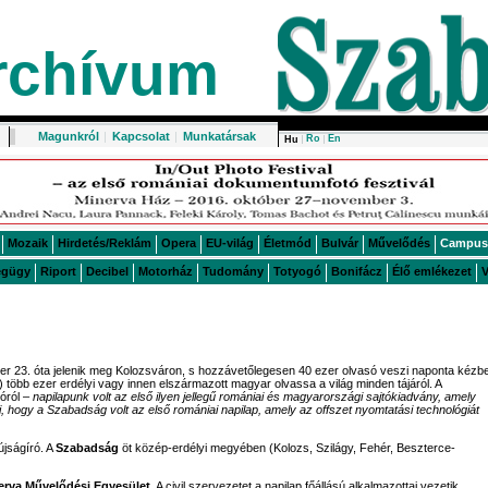
rchívum
Magunkról
|
Kapcsolat
|
Munkatársak
Ro
En
Hu
Mozaik
Hirdetés/Reklám
Opera
EU-világ
Életmód
Bulvár
Művelődés
Campus
égügy
Riport
Decibel
Motorház
Tudomány
Totyogó
Bonifácz
Élő emlékezet
V
er 23. óta jelenik meg Kolozsváron, s hozzávetőlegesen 40 ezer olvasó veszi naponta kézbe
) több ezer erdélyi vagy innen elszármazott magyar olvassa a világ minden tájáról. A
lóról –
napilapunk volt az első ilyen jellegű romániai és magyarországi sajtókiadvány, amely
, hogy a Szabadság volt az első romániai napilap, amely az offszet nyomtatási technológiát
jságíró. A
Szabadság
öt közép-erdélyi megyében (Kolozs, Szilágy, Fehér, Beszterce-
erva Művelődési Egyesület
. A civil szervezetet a napilap főállású alkalmazottai vezetik.