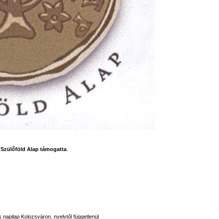
a
Szülőföld Alap támogatta
.
s napilap Kolozsváron, nyelvtől függetlenül