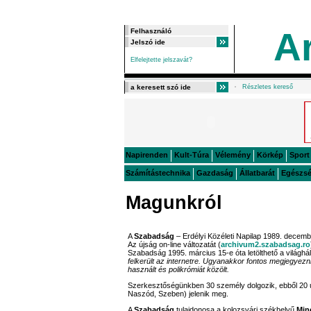
A
Elfelejtette jelszavát?
Részletes kereső
Napirenden
Kult-Túra
Vélemény
Körkép
Sport
Számítástechnika
Gazdaság
Állatbarát
Egészs
Magunkról
A
Szabadság
– Erdélyi Közéleti Napilap 1989. decemb
Az újság on-line változatát (
archivum2.szabadsag.ro
Szabadság 1995. március 15-e óta letölthető a világhá
felkerült az internetre. Ugyanakkor fontos megjegyezni
használt és polikrómiát közölt.
Szerkesztőségünkben 30 személy dolgozik, ebből 20 ú
Naszód, Szeben) jelenik meg.
A
Szabadság
tulajdonosa a kolozsvári székhelyű
Min