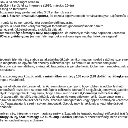
 csak a Szabadságot olvassa
lsõként került fel az Internetre (1995. március 15-én)
nt meg az Interneten
ltozatának (egy példányát átlag 3,89 ember olvassa)
osan 6-8 ezren olvassák naponta
, és ezzel a legolvasottabb romániai magyar sajtótermék 
yi, romániai és nemzetközi élet eseményeirõl egyaránt
 független, a Kolozsvár környéki magyar társadalom gondolkodásának a tükre
a nézetek ütköztetésének, a civilizált vitának
resztül
Erdély bármelyik helyi napilapjában
, és bármelyik más helyi napilapon keresztül
00 ezer példányban
(ez már felér egy bukaresti országos napilap hatékonyságával!),
étegének jelentős része abba az akadályba ütközik, amikor magyar nyelvű sajtóhoz szeretne
s megfizetni az egyébként szerény előfizetési díjat. Számukra az internet sem jelent
alacsony szinten található, a világháló használata is pénzbe kerül, többen nem rendelkeznek 
sználatára.
 a szegénységi küszöb alatt, a
minimálbér mintegy 138 euró (198 dollár)
, az
átlagkeres
nge a vásárlóerő.
minél többen előfizessenek rá. Az sem utolsó szempont, hogy többen is adóból leírható
ondolásból hozta létre szerkesztőségünk előfizetés-közvetítő szolgálatát, amelynek alapötle
melyek megengedhetik maguknak, hogy a havi
mindössze 6,2 eurónyi előfizetési díjat
t átvesszük, és előfizetést kötünk vele olyan kiskeresetűeknek, akik rászorulnak erre a
jasokból, munkanélküliekből és más, szociális támogatásból vagy éppen semmilyen keresete
ót. Tapasztalatunk szerint sokan támogatják őket olyanok is, akiknek anyagi lehetőségei
őszándék.
milyen cég, intézmény vagy magánszemély a Szabadság legalább egyhavi előfizetési árát (
ntegy 26 lej, azaz mintegy 6,2 euró, alig 9 dollár
) juttassa el szerkesztőségünkön kereszt
l is lemondani kényszerülnének.