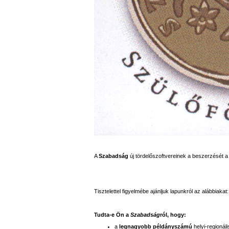
A
Szabadság
új tördelőszoftvereinek a beszerzését 
Tisztelettel figyelmébe ajánljuk lapunkról az alábbiakat:
Tudta-e Ön a
Szabadság
ról, hogy:
a
legnagyobb példányszámú
helyi-regionáli