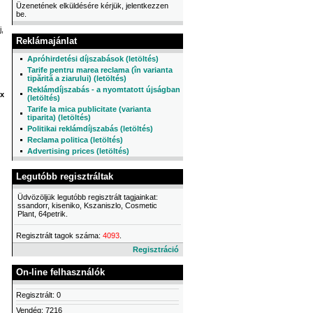
Üzenetének elküldésére kérjük, jelentkezzen
be.
j,
Reklámajánlat
Apróhirdetési díjszabások (letöltés)
Tarife pentru marea reclama (în varianta
tipărită a ziarului) (letöltés)
Reklámdíjszabás - a nyomtatott újságban
x
(letöltés)
Tarife la mica publicitate (varianta
tiparita) (letöltés)
Politikai reklámdíjszabás (letöltés)
Reclama politica (letöltés)
Advertising prices (letöltés)
Legutóbb regisztráltak
Üdvözöljük legutóbb regisztrált tagjainkat:
ssandorr, kiseniko, Kszaniszlo, Cosmetic
Plant, 64petrik.
Regisztrált tagok száma:
4093
.
Regisztráció
On-line felhasználók
Regisztrált: 0
Vendég: 7216