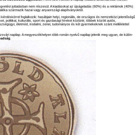
égvetési juttatásban nem részesül. A kiadásokat az újságeladás (60%) és a reklámok (40%)
aléka származik hazai vagy anyaországi alapítványoktól.
 kérdéskörrel foglalkozik: hasábjain helyi, regionális, de országos és nemzetközi jelentőségű
 politikai, kulturális, sport és gazdasági híreket közlünk; többek között autós,
észségügyi, életmód, irodalmi, zenei, tudományos és két gyermekeknek szánt melléklettel
svári napilap. A megyeszékhelyen több román nyelvű napilap jelenik meg ugyan, de külön-
badság
.