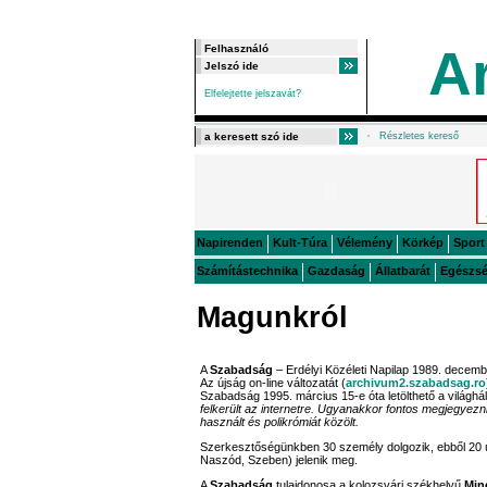
A
Elfelejtette jelszavát?
Részletes kereső
Napirenden
Kult-Túra
Vélemény
Körkép
Sport
Számítástechnika
Gazdaság
Állatbarát
Egészs
Magunkról
A
Szabadság
– Erdélyi Közéleti Napilap 1989. decemb
Az újság on-line változatát (
archivum2.szabadsag.ro
Szabadság 1995. március 15-e óta letölthető a világhá
felkerült az internetre. Ugyanakkor fontos megjegyezni
használt és polikrómiát közölt.
Szerkesztőségünkben 30 személy dolgozik, ebből 20 ú
Naszód, Szeben) jelenik meg.
A
Szabadság
tulajdonosa a kolozsvári székhelyű
Min