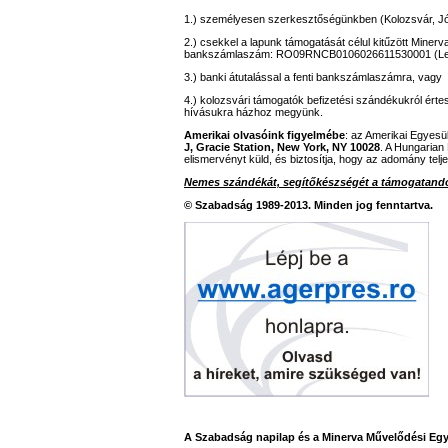
1.) személyesen szerkesztőségünkben (Kolozsvár, Jó
2.) csekkel a lapunk támogatását célul kitűzött Miner
bankszámlaszám: RO09RNCB0106026611530001 (L
3.) banki átutalással a fenti bankszámlaszámra, vagy
4.) kolozsvári támogatók befizetési szándékukról ér
hívásukra házhoz megyünk.
Amerikai olvasóink figyelmébe
: az Amerikai Egyesü
J, Gracie Station, New York, NY 10028
. A Hungarian
elismervényt küld, és biztosítja, hogy az adomány telj
Nemes szándékát, segítőkészségét a támogatandó
© Szabadság 1989-2013. Minden jog fenntartva.
A Szabadság napilap és a Minerva Művelődési Egy