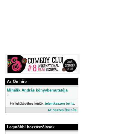
Az Ön híre
Mihálik András könyvbemutatója
...
Hír feltöltéséhez kérjük,
jelentkezzen be itt
.
Az összes ÖN híre
Legutóbbi hozzászólások