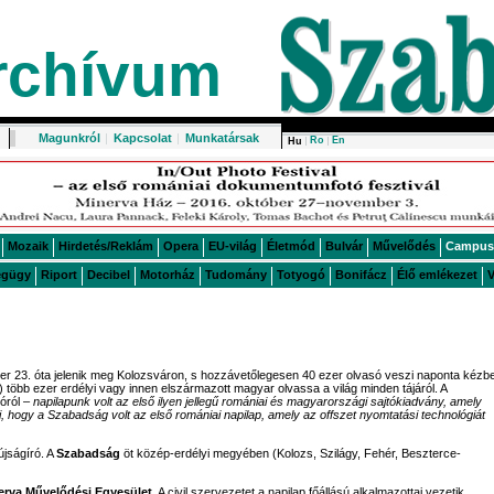
rchívum
Magunkról
|
Kapcsolat
|
Munkatársak
Ro
En
Hu
Mozaik
Hirdetés/Reklám
Opera
EU-világ
Életmód
Bulvár
Művelődés
Campus
égügy
Riport
Decibel
Motorház
Tudomány
Totyogó
Bonifácz
Élő emlékezet
V
er 23. óta jelenik meg Kolozsváron, s hozzávetőlegesen 40 ezer olvasó veszi naponta kézbe
) több ezer erdélyi vagy innen elszármazott magyar olvassa a világ minden tájáról. A
lóról –
napilapunk volt az első ilyen jellegű romániai és magyarországi sajtókiadvány, amely
, hogy a Szabadság volt az első romániai napilap, amely az offszet nyomtatási technológiát
jságíró. A
Szabadság
öt közép-erdélyi megyében (Kolozs, Szilágy, Fehér, Beszterce-
erva Művelődési Egyesület
. A civil szervezetet a napilap főállású alkalmazottai vezetik.