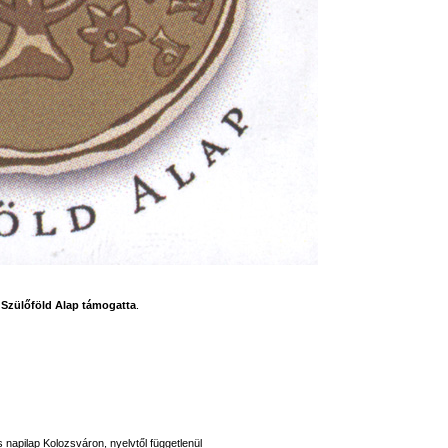
a
Szülőföld Alap támogatta
.
s napilap Kolozsváron, nyelvtől függetlenül