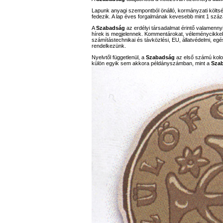
Lapunk anyagi szempontból önálló, kormányzati költs
fedezik. A lap éves forgalmának kevesebb mint 1 száz
A
Szabadság
az erdélyi társadalmat érintő valamennyi
hírek is megjelennek. Kommentárokat, véleménycikkeket,
számítástechnikai és távközlési, EU, állatvédelmi, eg
rendelkezünk.
Nyelvtől függetlenül, a
Szabadság
az első számú koloz
külön egyik sem akkora példányszámban, mint a
Sza