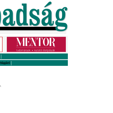
ilágjáró
.