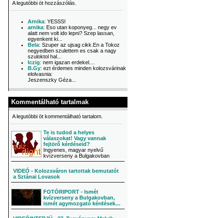
A legutóbbi öt hozzászólás.
Arnika
: YESSS!
arnika
: Eso utan koponyeg... negy ev
alatt nem volt ido lepni? Szep lassan,
egyenkent ki...
Bela
: Szuper az ujsag cikk.En a Tokoz
negyedben szulettem es csak a nagy
szuloktol hal...
Iczig
: nem igazan erdekel....
B.Gy
: ezt érdemes minden kolozsvárinak
elolvasnia:
Jeszenszky Géza...
Kommentálható tartalmak
A legutóbbi öt kommentálható tartalom.
Te is tudod a helyes
válaszokat! Vagy vannak
fejtörő kérdéseid?
Ingyenes, magyar nyelvű
kvízverseny a Bulgakovban
VIDEÓ - Kolozsváron tartottak bemutatót
a Sztánai Lovasok
FOTÓRIPORT - Ismét
kvízverseny a Bulgakovban,
ismét agymozgató kérdések…