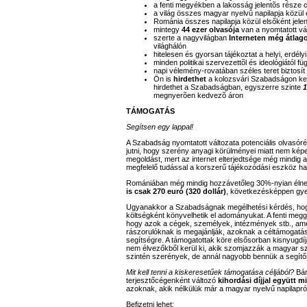
a fenti megyékben a lakosság jelentõs része
a világ összes magyar nyelvû napilapja közül e
Románia összes napilapja közül elsőként jele
mintegy
44 ezer olvasója
van a nyomtatott vá
szerte a nagyvilágban
Interneten még átlag
világhálón
hitelesen és gyorsan tájékoztat a helyi, erdél
minden politikai szervezettõl és ideológiától
napi vélemény-rovatában széles teret biztosít 
Ön is
hirdethet
a kolozsvári Szabadságon ke
hirdethet a Szabadságban, egyszerre szinte
1
megnyerõen kedvezõ áron
TÁMOGATÁS
Segítsen egy lappal!
A Szabadság nyomtatott változata potenciális olvasór
jutni, hogy szerény anyagi körülményei miatt nem képe
megoldást, mert az internet elterjedtsége még mindig 
megfelelő tudással a korszerű tájékozódási eszköz ha
Romániában még mindig hozzávetőleg 30%-nyian élnek
is csak 270 euró (320 dollár)
, következésképpen gye
Ugyanakkor a Szabadságnak megélhetési kérdés, hogy 
költségként könyvelhetik el adományukat. A fenti megg
hogy azok a cégek, személyek, intézmények stb., a
rászorulóknak is megajánlják, azoknak a céltámogatásá
segítségre. A támogatottak köre elsősorban kisnyugdí
nem élvezőkből kerül ki, akik szomjazzák a magyar sz
szintén szerények, de annál nagyobb bennük a segít
Mit kell tenni a kiskeresetűek támogatása céljából?
Bár
terjesztőcégenként változó
kihordási díjjal együtt mi
azoknak, akik nélkülük már a magyar nyelvű napilapró
Befizetni lehet: