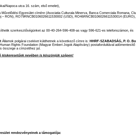
kai/Napoca utca 16. szám, első emelet),
va Művelődési Egyesület címére (Asociatia Culturala Minerva, Banca Comerciala Romana, Clu
ej – RON), RO79RNCB0106026611530002 (USD), RO46RNCB0106026611530014 (EURO),
tesíthetik szerkesztőségünket az 00-40-264-596-408-as vagy 596-621-es telefonszámon, és
lt Államok polgárai csekket küldhetnek a következő címre is:
HHRF-SZABADSÁG, P. O. Bo
 Human Rights Foundation (Magyar Emberi Jogok Alapítvány) postafordultával adómentesítő
es összege a címzetthez jut.
 kiskeresetűek nevében is köszönjük szépen!
esület rendezvényeinek a támogatója: