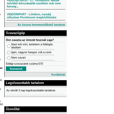
VIDEÓINTERJÚ - 27. Tusványos: Melyik
mértékű bérszakadék esetében már nem
kecseg...
a
VIDEÓRIPORT - Lóháton, nomád
stílusban Porolissum meghódítására
Az összes kommentálható tartalom
Szavazógép
Önt zavarta az Untold feszivál zaja?
Ittam két sört, betettem a füldögót,
aludtam
Igen, nagyon hangos volt a zene
Nem zavart
a
Eddigi szavazatok száma:570
et
Korábbiak
te,
Legolvasottabb tartalom
t
Az elmúlt 3 nap legolvasottabb tartalmai.
a
ül
Üzenőfal