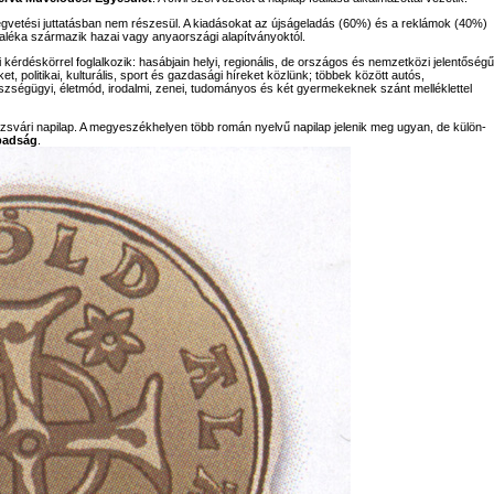
égvetési juttatásban nem részesül. A kiadásokat az újságeladás (60%) és a reklámok (40%)
aléka származik hazai vagy anyaországi alapítványoktól.
 kérdéskörrel foglalkozik: hasábjain helyi, regionális, de országos és nemzetközi jelentőségű
 politikai, kulturális, sport és gazdasági híreket közlünk; többek között autós,
észségügyi, életmód, irodalmi, zenei, tudományos és két gyermekeknek szánt melléklettel
svári napilap. A megyeszékhelyen több román nyelvű napilap jelenik meg ugyan, de külön-
badság
.