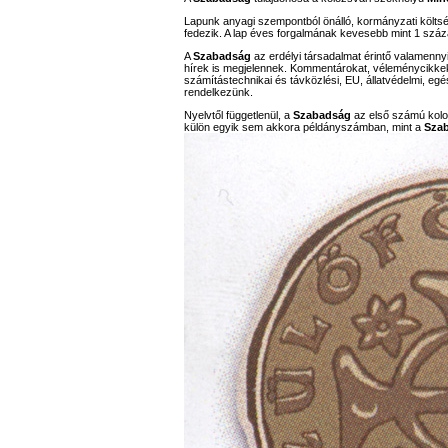
Lapunk anyagi szempontból önálló, kormányzati költs
fedezik. A lap éves forgalmának kevesebb mint 1 száz
A
Szabadság
az erdélyi társadalmat érintő valamennyi
hírek is megjelennek. Kommentárokat, véleménycikkeket,
számítástechnikai és távközlési, EU, állatvédelmi, eg
rendelkezünk.
Nyelvtől függetlenül, a
Szabadság
az első számú koloz
külön egyik sem akkora példányszámban, mint a
Sza