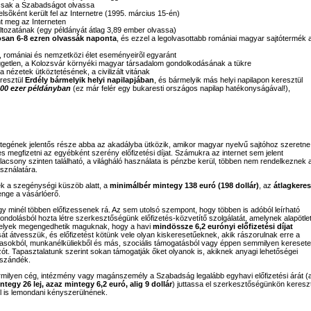
 csak a Szabadságot olvassa
lsõként került fel az Internetre (1995. március 15-én)
nt meg az Interneten
ltozatának (egy példányát átlag 3,89 ember olvassa)
osan 6-8 ezren olvassák naponta
, és ezzel a legolvasottabb romániai magyar sajtótermék 
yi, romániai és nemzetközi élet eseményeirõl egyaránt
 független, a Kolozsvár környéki magyar társadalom gondolkodásának a tükre
a nézetek ütköztetésének, a civilizált vitának
resztül
Erdély bármelyik helyi napilapjában
, és bármelyik más helyi napilapon keresztül
00 ezer példányban
(ez már felér egy bukaresti országos napilap hatékonyságával!),
étegének jelentős része abba az akadályba ütközik, amikor magyar nyelvű sajtóhoz szeretne
s megfizetni az egyébként szerény előfizetési díjat. Számukra az internet sem jelent
alacsony szinten található, a világháló használata is pénzbe kerül, többen nem rendelkeznek 
sználatára.
 a szegénységi küszöb alatt, a
minimálbér mintegy 138 euró (198 dollár)
, az
átlagkeres
nge a vásárlóerő.
minél többen előfizessenek rá. Az sem utolsó szempont, hogy többen is adóból leírható
ondolásból hozta létre szerkesztőségünk előfizetés-közvetítő szolgálatát, amelynek alapötle
melyek megengedhetik maguknak, hogy a havi
mindössze 6,2 eurónyi előfizetési díjat
t átvesszük, és előfizetést kötünk vele olyan kiskeresetűeknek, akik rászorulnak erre a
jasokból, munkanélküliekből és más, szociális támogatásból vagy éppen semmilyen keresete
ót. Tapasztalatunk szerint sokan támogatják őket olyanok is, akiknek anyagi lehetőségei
őszándék.
milyen cég, intézmény vagy magánszemély a Szabadság legalább egyhavi előfizetési árát (
ntegy 26 lej, azaz mintegy 6,2 euró, alig 9 dollár
) juttassa el szerkesztőségünkön kereszt
l is lemondani kényszerülnének.