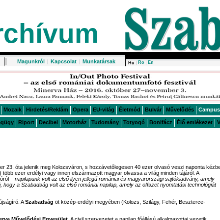
rchívum
Magunkról
|
Kapcsolat
|
Munkatársak
Ro
En
Hu
Mozaik
Hirdetés/Reklám
Opera
EU-világ
Életmód
Bulvár
Művelődés
Campus
égügy
Riport
Decibel
Motorház
Tudomány
Totyogó
Bonifácz
Élő emlékezet
V
er 23. óta jelenik meg Kolozsváron, s hozzávetőlegesen 40 ezer olvasó veszi naponta kézbe
) több ezer erdélyi vagy innen elszármazott magyar olvassa a világ minden tájáról. A
lóról –
napilapunk volt az első ilyen jellegű romániai és magyarországi sajtókiadvány, amely
, hogy a Szabadság volt az első romániai napilap, amely az offszet nyomtatási technológiát
jságíró. A
Szabadság
öt közép-erdélyi megyében (Kolozs, Szilágy, Fehér, Beszterce-
erva Művelődési Egyesület
. A civil szervezetet a napilap főállású alkalmazottai vezetik.