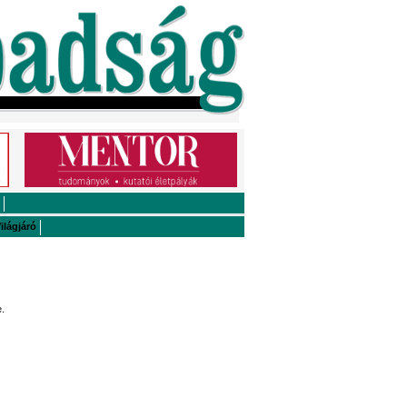
ilágjáró
.