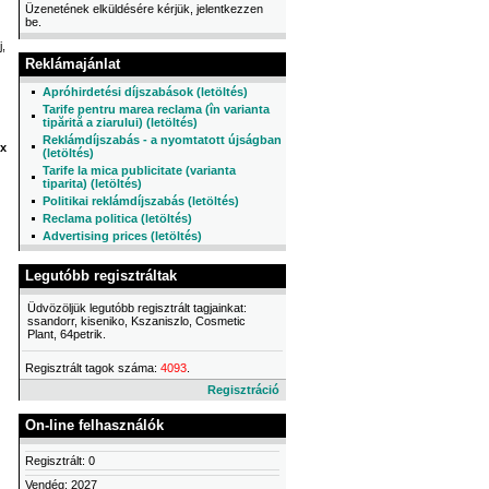
Üzenetének elküldésére kérjük, jelentkezzen
be.
j,
Reklámajánlat
Apróhirdetési díjszabások (letöltés)
Tarife pentru marea reclama (în varianta
tipărită a ziarului) (letöltés)
Reklámdíjszabás - a nyomtatott újságban
x
(letöltés)
Tarife la mica publicitate (varianta
tiparita) (letöltés)
Politikai reklámdíjszabás (letöltés)
Reclama politica (letöltés)
Advertising prices (letöltés)
Legutóbb regisztráltak
Üdvözöljük legutóbb regisztrált tagjainkat:
ssandorr, kiseniko, Kszaniszlo, Cosmetic
Plant, 64petrik.
Regisztrált tagok száma:
4093
.
Regisztráció
On-line felhasználók
Regisztrált: 0
Vendég: 2027