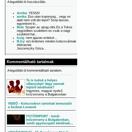
A legutóbbi öt hozzászólás.
Arnika
: YESSS!
arnika
: Eso utan koponyeg... negy ev
alatt nem volt ido lepni? Szep lassan,
egyenkent ki...
Bela
: Szuper az ujsag cikk.En a Tokoz
negyedben szulettem es csak a nagy
szuloktol hal...
Iczig
: nem igazan erdekel....
B.Gy
: ezt érdemes minden kolozsvárinak
elolvasnia:
Jeszenszky Géza...
Kommentálható tartalmak
A legutóbbi öt kommentálható tartalom.
Te is tudod a helyes
válaszokat! Vagy vannak
fejtörő kérdéseid?
Ingyenes, magyar nyelvű
kvízverseny a Bulgakovban
VIDEÓ - Kolozsváron tartottak bemutatót
a Sztánai Lovasok
FOTÓRIPORT - Ismét
kvízverseny a Bulgakovban,
ismét agymozgató kérdések…