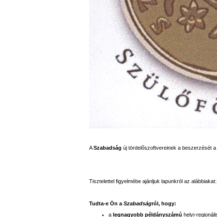
A
Szabadság
új tördelőszoftvereinek a beszerzését 
Tisztelettel figyelmébe ajánljuk lapunkról az alábbiakat:
Tudta-e Ön a
Szabadság
ról, hogy:
a
legnagyobb példányszámú
helyi-regionáli