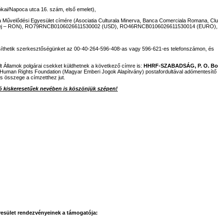
kai/Napoca utca 16. szám, első emelet),
va Művelődési Egyesület címére (Asociatia Culturala Minerva, Banca Comerciala Romana, Clu
ej – RON), RO79RNCB0106026611530002 (USD), RO46RNCB0106026611530014 (EURO),
tesíthetik szerkesztőségünket az 00-40-264-596-408-as vagy 596-621-es telefonszámon, és
lt Államok polgárai csekket küldhetnek a következő címre is:
HHRF-SZABADSÁG, P. O. Bo
 Human Rights Foundation (Magyar Emberi Jogok Alapítvány) postafordultával adómentesítő
es összege a címzetthez jut.
 kiskeresetűek nevében is köszönjük szépen!
esület rendezvényeinek a támogatója: