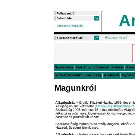
A
Elfelejtette jelszavát?
Részletes kereső
Napirenden
Kult-Túra
Vélemény
Körkép
Sport
Számítástechnika
Gazdaság
Állatbarát
Egészs
Magunkról
A
Szabadság
– Erdélyi Közéleti Napilap 1989. decemb
Az újság on-line változatát (
archivum2.szabadsag.ro
Szabadság 1995. március 15-e óta letölthető a világhá
felkerült az internetre. Ugyanakkor fontos megjegyezni
használt és polikrómiát közölt.
Szerkesztőségünkben 30 személy dolgozik, ebből 20 ú
Naszód, Szeben) jelenik meg.
A
Szabadság
tulajdonosa a kolozsvári székhelyű
Min