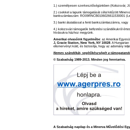
1.) személyesen szerkesztőségünkben (Kolozsvár, Jó
2.) csekkel a lapunk támogatását célul kitűzött Miner
bankszámlaszám: RO09RNCB0106026611530001 (L
3.) banki átutalással a fenti bankszámlaszámra, vagy
4.) kolozsvári támogatók befizetési szándékukról ér
hívásukra házhoz megyünk.
Amerikai olvasóink figyelmébe
: az Amerikai Egyesü
J, Gracie Station, New York, NY 10028
. A Hungarian
elismervényt küld, és biztosítja, hogy az adomány telj
Nemes szándékát, segítőkészségét a támogatandó
© Szabadság 1989-2013. Minden jog fenntartva.
A Szabadság napilap és a Minerva Művelődési Egy