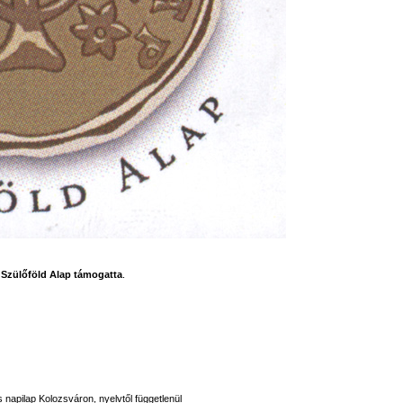
a
Szülőföld Alap támogatta
.
s napilap Kolozsváron, nyelvtől függetlenül