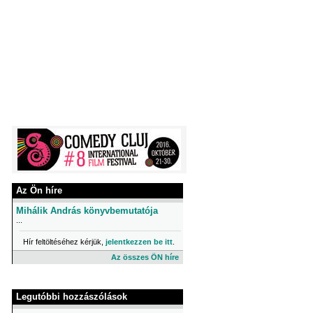
Az Ön híre
Mihálik András könyvbemutatója
...
Hír feltöltéséhez kérjük,
jelentkezzen be itt
.
Az összes ÖN híre
Legutóbbi hozzászólások