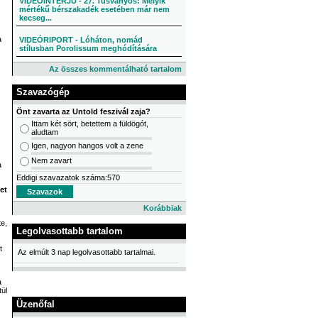
VIDEÓINTERJÚ - 27. Tusványos: Melyik
mértékű bérszakadék esetében már nem
kecseg...
a
VIDEÓRIPORT - Lóháton, nomád
stílusban Porolissum meghódítására
Az összes kommentálható tartalom
Szavazógép
Önt zavarta az Untold feszivál zaja?
Ittam két sört, betettem a füldögót,
aludtam
Igen, nagyon hangos volt a zene
Nem zavart
a
Eddigi szavazatok száma:570
et
Korábbiak
te,
Legolvasottabb tartalom
t
Az elmúlt 3 nap legolvasottabb tartalmai.
a
ül
Üzenőfal