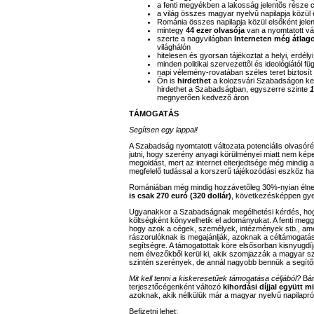
a fenti megyékben a lakosság jelentõs része
a világ összes magyar nyelvû napilapja közül e
Románia összes napilapja közül elsőként jele
mintegy
44 ezer olvasója
van a nyomtatott vá
szerte a nagyvilágban
Interneten még átlag
világhálón
hitelesen és gyorsan tájékoztat a helyi, erdél
minden politikai szervezettõl és ideológiától
napi vélemény-rovatában széles teret biztosít 
Ön is
hirdethet
a kolozsvári Szabadságon ke
hirdethet a Szabadságban, egyszerre szinte
1
megnyerõen kedvezõ áron
TÁMOGATÁS
Segítsen egy lappal!
A Szabadság nyomtatott változata potenciális olvasór
jutni, hogy szerény anyagi körülményei miatt nem képe
megoldást, mert az internet elterjedtsége még mindig 
megfelelő tudással a korszerű tájékozódási eszköz ha
Romániában még mindig hozzávetőleg 30%-nyian élnek
is csak 270 euró (320 dollár)
, következésképpen gye
Ugyanakkor a Szabadságnak megélhetési kérdés, hogy 
költségként könyvelhetik el adományukat. A fenti megg
hogy azok a cégek, személyek, intézmények stb., a
rászorulóknak is megajánlják, azoknak a céltámogatásá
segítségre. A támogatottak köre elsősorban kisnyugdí
nem élvezőkből kerül ki, akik szomjazzák a magyar sz
szintén szerények, de annál nagyobb bennük a segít
Mit kell tenni a kiskeresetűek támogatása céljából?
Bár
terjesztőcégenként változó
kihordási díjjal együtt mi
azoknak, akik nélkülük már a magyar nyelvű napilapró
Befizetni lehet: