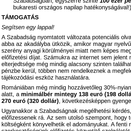
Szabadságban, egyszerre szinte
100 ezer p
bukaresti országos napilap hatékonyságával
TÁMOGATÁS
Segítsen egy lappal!
A Szabadság nyomtatott változata potenciális olv
abba az akadályba ütközik, amikor magyar nyelvű 
szerény anyagi körülményei miatt nem képes meg
előfizetési díjat. Számukra az internet sem jelent
elterjedtsége még mindig alacsony szinten találhat
pénzbe kerül, többen nem rendelkeznek a megfele
tájékozódási eszköz használatára.
Romániában még mindig hozzávetőleg 30%-nyian
alatt, a
minimálbér mintegy 138 euró (198 dollá
270 euró (320 dollár)
, következésképpen gyenge 
Ugyanakkor a Szabadságnak megélhetési kérdés,
előfizessenek rá. Az sem utolsó szempont, hogy t
költségként könyvelhetik el adományukat. A fenti