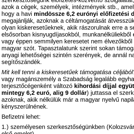
szerkesztőségünk előfizetés-közvetítő szolgálatát
azok a cégek, személyek, intézmények stb., am
hogy a havi
mindössze 6,2 eurónyi előfizetési d
megajánlják, azoknak a céltámogatását átvesszük,
olyan kiskeresetűeknek, akik rászorulnak erre a s
elsősorban kisnyugdíjasokból, munkanélküliekből 
vagy éppen semmilyen keresetet nem élvezőkből k
magyar szót. Tapasztalatunk szerint sokan támoga
anyagi lehetőségei szintén szerények, de annál 
segítőszándék.
Mit kell tenni a kiskeresetűek támogatása céljából
vagy magánszemély a Szabadság legalább egyhavi 
terjesztőcégenként változó
kihordási díjjal együ
mintegy 6,2 euró, alig 9 dollár
) juttassa el sze
azoknak, akik nélkülük már a magyar nyelvű napil
kényszerülnének.
Befizetni lehet:
1.) személyesen szerkesztőségünkben (Kolozsvár
első emelet),