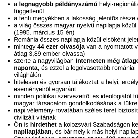
a
legnagyobb példányszámú
helyi-regionáli
függetlenül
a fenti megyékben a lakosság jelentõs része
a világ összes magyar nyelvû napilapja közül e
(1995. március 15-én)
Románia összes napilapja közül elsőként jele
mintegy
44 ezer olvasója
van a nyomtatott v
átlag 3,89 ember olvassa)
szerte a nagyvilágban
Interneten még átlag
naponta
, és ezzel a legolvasottabb románia
világhálón
hitelesen és gyorsan tájékoztat a helyi, erdél
eseményeirõl egyaránt
minden politikai szervezettõl és ideológiától 
magyar társadalom gondolkodásának a tükre
napi vélemény-rovatában széles teret biztosí
civilizált vitának
Ön is
hirdethet
a kolozsvári Szabadságon ke
napilapjában
, és bármelyik más helyi napila