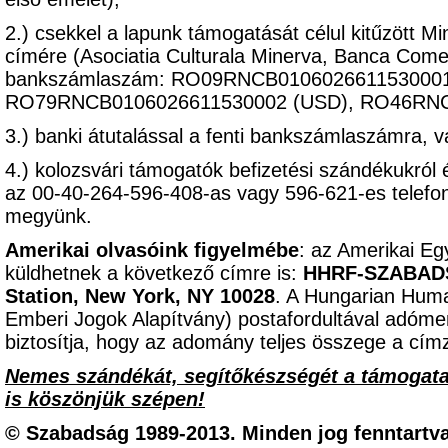
2.) csekkel a lapunk támogatását célul kitűzött M
címére (Asociatia Culturala Minerva, Banca Come
bankszámlaszám: RO09RNCB0106026611530001 
RO79RNCB0106026611530002 (USD), RO46RNC
3.) banki átutalással a fenti bankszámlaszámra, 
4.) kolozsvári támogatók befizetési szándékukról 
az 00-40-264-596-408-as vagy 596-621-es telef
megyünk.
Amerikai olvasóink figyelmébe
: az Amerikai Eg
küldhetnek a következő címre is:
HHRF-SZABADSÁ
Station, New York, NY 10028
. A Hungarian Hum
Emberi Jogok Alapítvány) postafordultával adómen
biztosítja, hogy az adomány teljes összege a címz
Nemes szándékát, segítőkészségét a támogat
is köszönjük szépen!
© Szabadság 1989-2013. Minden jog fenntartva