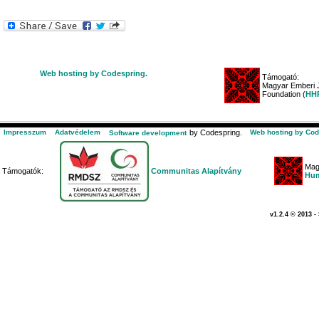
Web hosting by Codespring.
Támogató:
Magyar Emberi J
Foundation (
HHR
Impresszum
Adatvédelem
by Codespring.
Web hosting by Cod
Software development
Mag
Támogatók:
Communitas Alapítvány
Hum
v1.2.4 © 2013 -