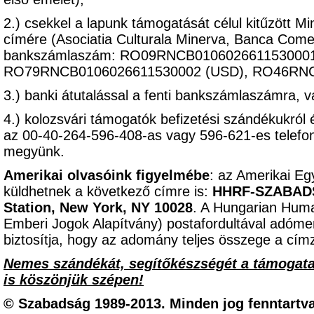
2.) csekkel a lapunk támogatását célul kitűzött M
címére (Asociatia Culturala Minerva, Banca Come
bankszámlaszám: RO09RNCB0106026611530001 
RO79RNCB0106026611530002 (USD), RO46RNC
3.) banki átutalással a fenti bankszámlaszámra, 
4.) kolozsvári támogatók befizetési szándékukról 
az 00-40-264-596-408-as vagy 596-621-es telef
megyünk.
Amerikai olvasóink figyelmébe
: az Amerikai Eg
küldhetnek a következő címre is:
HHRF-SZABADSÁ
Station, New York, NY 10028
. A Hungarian Hum
Emberi Jogok Alapítvány) postafordultával adómen
biztosítja, hogy az adomány teljes összege a címz
Nemes szándékát, segítőkészségét a támogat
is köszönjük szépen!
© Szabadság 1989-2013. Minden jog fenntartva