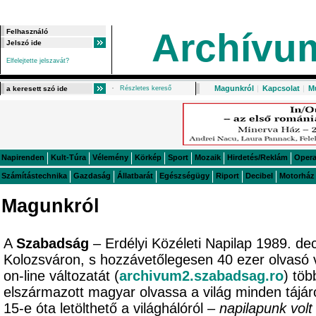
Archívu
Elfelejtette jelszavát?
Magunkról
|
Kapcsolat
|
M
Részletes kereső
Napirenden
Kult-Túra
Vélemény
Körkép
Sport
Mozaik
Hirdetés/Reklám
Oper
Számítástechnika
Gazdaság
Állatbarát
Egészségügy
Riport
Decibel
Motorház
Magunkról
A
Szabadság
– Erdélyi Közéleti Napilap 1989. de
Kolozsváron, s hozzávetőlegesen 40 ezer olvasó 
on-line változatát (
archivum2.szabadsag.ro
) töb
elszármazott magyar olvassa a világ minden tájá
15-e óta letölthető a világhálóról –
napilapunk volt 