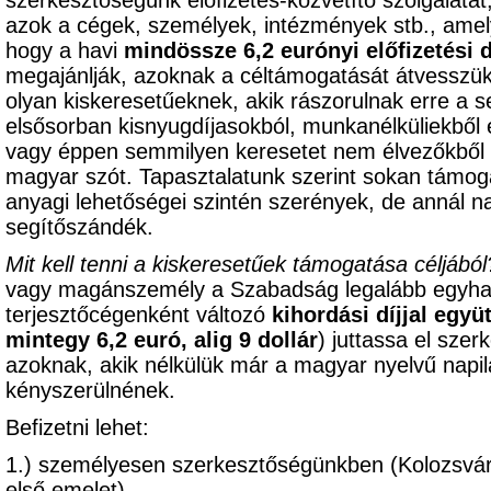
szerkesztőségünk előfizetés-közvetítő szolgálatát
azok a cégek, személyek, intézmények stb., am
hogy a havi
mindössze 6,2 eurónyi előfizetési d
megajánlják, azoknak a céltámogatását átvesszük,
olyan kiskeresetűeknek, akik rászorulnak erre a s
elsősorban kisnyugdíjasokból, munkanélküliekből 
vagy éppen semmilyen keresetet nem élvezőkből k
magyar szót. Tapasztalatunk szerint sokan támoga
anyagi lehetőségei szintén szerények, de annál 
segítőszándék.
Mit kell tenni a kiskeresetűek támogatása céljából
vagy magánszemély a Szabadság legalább egyhavi 
terjesztőcégenként változó
kihordási díjjal együ
mintegy 6,2 euró, alig 9 dollár
) juttassa el sze
azoknak, akik nélkülük már a magyar nyelvű napil
kényszerülnének.
Befizetni lehet:
1.) személyesen szerkesztőségünkben (Kolozsvár
első emelet),