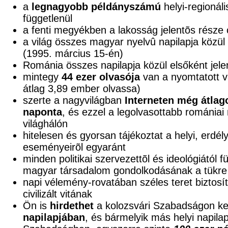
a
legnagyobb példányszámú
helyi-regionáli
függetlenül
a fenti megyékben a lakosság jelentõs része
a világ összes magyar nyelvû napilapja közül e
(1995. március 15-én)
Románia összes napilapja közül elsőként jele
mintegy
44 ezer olvasója
van a nyomtatott v
átlag 3,89 ember olvassa)
szerte a nagyvilágban
Interneten még átlag
naponta
, és ezzel a legolvasottabb románia
világhálón
hitelesen és gyorsan tájékoztat a helyi, erdél
eseményeirõl egyaránt
minden politikai szervezettõl és ideológiától 
magyar társadalom gondolkodásának a tükre
napi vélemény-rovatában széles teret biztosí
civilizált vitának
Ön is
hirdethet
a kolozsvári Szabadságon ke
napilapjában
, és bármelyik más helyi napila