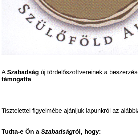
A
Szabadság
új tördelőszoftvereinek a beszerzé
támogatta
.
Tisztelettel figyelmébe ajánljuk lapunkról az alábbi
Tudta-e Ön a
Szabadság
ról, hogy: