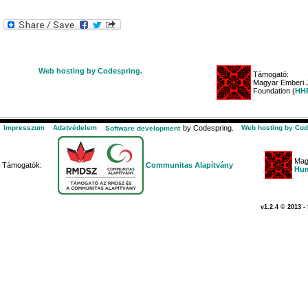
Web hosting by Codespring.
Támogató:
Magyar Emberi J
Foundation (
HHR
Impresszum
Adatvédelem
by Codespring.
Web hosting by Cod
Software development
Mag
Támogatók:
Communitas Alapítvány
Hum
v1.2.4 © 2013 -