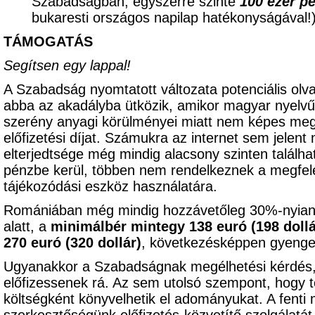
Szabadságban, egyszerre szinte
100 ezer p
bukaresti országos napilap hatékonyságával
TÁMOGATÁS
Segítsen egy lappal!
A Szabadság nyomtatott változata potenciális olv
abba az akadályba ütközik, amikor magyar nyelvű 
szerény anyagi körülményei miatt nem képes meg
előfizetési díjat. Számukra az internet sem jelent
elterjedtsége még mindig alacsony szinten találhat
pénzbe kerül, többen nem rendelkeznek a megfele
tájékozódási eszköz használatára.
Romániában még mindig hozzávetőleg 30%-nyian
alatt, a
minimálbér mintegy 138 euró (198 dollá
270 euró (320 dollár)
, következésképpen gyenge 
Ugyanakkor a Szabadságnak megélhetési kérdés,
előfizessenek rá. Az sem utolsó szempont, hogy t
költségként könyvelhetik el adományukat. A fenti