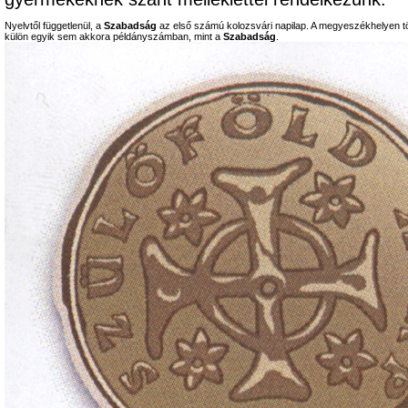
Nyelvtől függetlenül, a
Szabadság
az első számú kolozsvári napilap. A megyeszékhelyen tö
külön egyik sem akkora példányszámban, mint a
Szabadság
.