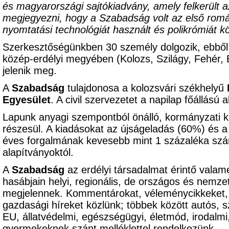
és magyarországi sajtókiadvány, amely felkerült a
megjegyezni, hogy a Szabadság volt az első román
nyomtatási technológiát használt és polikrómiát kö
Szerkesztőségünkben 30 személy dolgozik, ebből
közép-erdélyi megyében (Kolozs, Szilágy, Fehér,
jelenik meg.
A
Szabadság
tulajdonosa a kolozsvári székhelyű
Egyesület
. A civil szervezetet a napilap főállású 
Lapunk anyagi szempontból önálló, kormányzati k
részesül. A kiadásokat az újságeladás (60%) és a
éves forgalmának kevesebb mint 1 százaléka szá
alapítványoktól.
A
Szabadság
az erdélyi társadalmat érintő valame
hasábjain helyi, regionális, de országos és nemzet
megjelennek. Kommentárokat, véleménycikkeket, pol
gazdasági híreket közlünk; többek között autós, s
EU, állatvédelmi, egészségügyi, életmód, irodalm
gyermekeknek szánt melléklettel rendelkezünk.