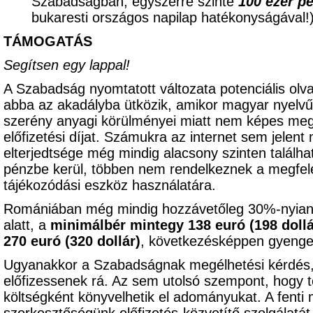
Szabadságban, egyszerre szinte
100 ezer p
bukaresti országos napilap hatékonyságával
TÁMOGATÁS
Segítsen egy lappal!
A Szabadság nyomtatott változata potenciális olv
abba az akadályba ütközik, amikor magyar nyelvű 
szerény anyagi körülményei miatt nem képes meg
előfizetési díjat. Számukra az internet sem jelent
elterjedtsége még mindig alacsony szinten találhat
pénzbe kerül, többen nem rendelkeznek a megfele
tájékozódási eszköz használatára.
Romániában még mindig hozzávetőleg 30%-nyian
alatt, a
minimálbér mintegy 138 euró (198 dollá
270 euró (320 dollár)
, következésképpen gyenge 
Ugyanakkor a Szabadságnak megélhetési kérdés,
előfizessenek rá. Az sem utolsó szempont, hogy t
költségként könyvelhetik el adományukat. A fenti