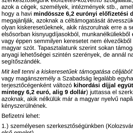
szerkesztőségünk előfizetés-közvetítő szolgálatát
azok a cégek, személyek, intézmények stb., am
hogy a havi
mindössze 6,2 eurónyi előfizetési d
megajánlják, azoknak a céltámogatását átvesszük,
olyan kiskeresetűeknek, akik rászorulnak erre a s
elsősorban kisnyugdíjasokból, munkanélküliekből 
vagy éppen semmilyen keresetet nem élvezőkből k
magyar szót. Tapasztalatunk szerint sokan támoga
anyagi lehetőségei szintén szerények, de annál 
segítőszándék.
Mit kell tenni a kiskeresetűek támogatása céljából
vagy magánszemély a Szabadság legalább egyhavi 
terjesztőcégenként változó
kihordási díjjal együ
mintegy 6,2 euró, alig 9 dollár
) juttassa el sze
azoknak, akik nélkülük már a magyar nyelvű napil
kényszerülnének.
Befizetni lehet:
1.) személyesen szerkesztőségünkben (Kolozsvár
első emelet),