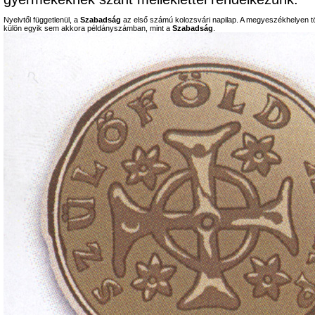
Nyelvtől függetlenül, a
Szabadság
az első számú kolozsvári napilap. A megyeszékhelyen tö
külön egyik sem akkora példányszámban, mint a
Szabadság
.