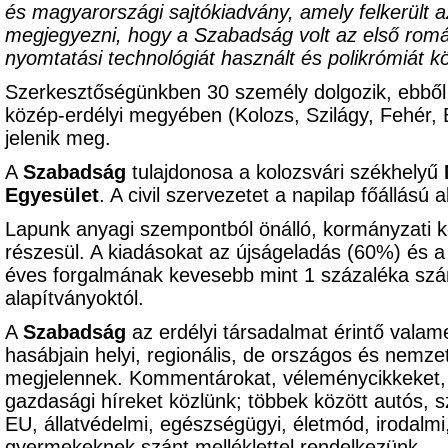
és magyarországi sajtókiadvány, amely felkerült a
megjegyezni, hogy a Szabadság volt az első román
nyomtatási technológiát használt és polikrómiát kö
Szerkesztőségünkben 30 személy dolgozik, ebből
közép-erdélyi megyében (Kolozs, Szilágy, Fehér,
jelenik meg.
A
Szabadság
tulajdonosa a kolozsvári székhelyű
Egyesület
. A civil szervezetet a napilap főállású 
Lapunk anyagi szempontból önálló, kormányzati k
részesül. A kiadásokat az újságeladás (60%) és a
éves forgalmának kevesebb mint 1 százaléka szá
alapítványoktól.
A
Szabadság
az erdélyi társadalmat érintő valame
hasábjain helyi, regionális, de országos és nemzet
megjelennek. Kommentárokat, véleménycikkeket, pol
gazdasági híreket közlünk; többek között autós, s
EU, állatvédelmi, egészségügyi, életmód, irodalm
gyermekeknek szánt melléklettel rendelkezünk.