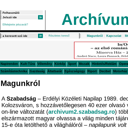
Archívu
Elfelejtette jelszavát?
Magunkról
|
Kapcsolat
|
M
Részletes kereső
Napirenden
Kult-Túra
Vélemény
Körkép
Sport
Mozaik
Hirdetés/Reklám
Oper
Számítástechnika
Gazdaság
Állatbarát
Egészségügy
Riport
Decibel
Motorház
Magunkról
A
Szabadság
– Erdélyi Közéleti Napilap 1989. de
Kolozsváron, s hozzávetőlegesen 40 ezer olvasó 
on-line változatát (
archivum2.szabadsag.ro
) töb
elszármazott magyar olvassa a világ minden tájá
15-e óta letölthető a világhálóról –
napilapunk volt 