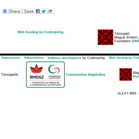
Web hosting by Codespring.
Támogató:
Magyar Emberi J
Foundation (
HHR
Impresszum
Adatvédelem
by Codespring.
Web hosting by Cod
Software development
Mag
Támogatók:
Communitas Alapítvány
Hum
v1.2.4 © 2013 -