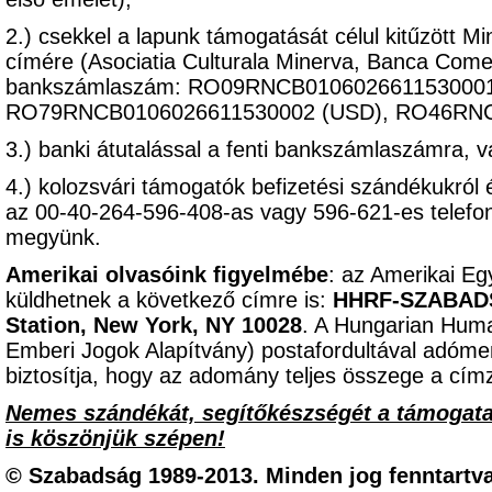
2.) csekkel a lapunk támogatását célul kitűzött M
címére (Asociatia Culturala Minerva, Banca Come
bankszámlaszám: RO09RNCB0106026611530001 
RO79RNCB0106026611530002 (USD), RO46RNC
3.) banki átutalással a fenti bankszámlaszámra, 
4.) kolozsvári támogatók befizetési szándékukról 
az 00-40-264-596-408-as vagy 596-621-es telef
megyünk.
Amerikai olvasóink figyelmébe
: az Amerikai Eg
küldhetnek a következő címre is:
HHRF-SZABADSÁ
Station, New York, NY 10028
. A Hungarian Hum
Emberi Jogok Alapítvány) postafordultával adómen
biztosítja, hogy az adomány teljes összege a címz
Nemes szándékát, segítőkészségét a támogat
is köszönjük szépen!
© Szabadság 1989-2013. Minden jog fenntartva