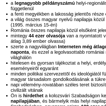
a
legnagyobb példányszámú
helyi-regionáli
függetlenül
a fenti megyékben a lakosság jelentõs része
a világ összes magyar nyelvû napilapja közül e
(1995. március 15-én)
Románia összes napilapja közül elsőként jele
mintegy
44 ezer olvasója
van a nyomtatott v
átlag 3,89 ember olvassa)
szerte a nagyvilágban
Interneten még átlag
naponta
, és ezzel a legolvasottabb románia
világhálón
hitelesen és gyorsan tájékoztat a helyi, erdél
eseményeirõl egyaránt
minden politikai szervezettõl és ideológiától 
magyar társadalom gondolkodásának a tükre
napi vélemény-rovatában széles teret biztosí
civilizált vitának
Ön is
hirdethet
a kolozsvári Szabadságon ke
napilapjában
, és bármelyik más helyi napila