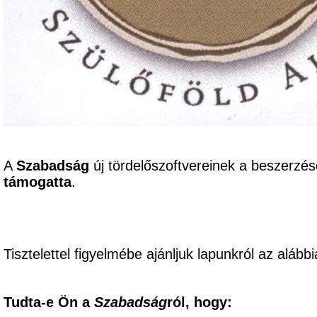
A
Szabadság
új tördelőszoftvereinek a beszerzé
támogatta
.
Tisztelettel figyelmébe ajánljuk lapunkról az alábbi
Tudta-e Ön a
Szabadság
ról, hogy: