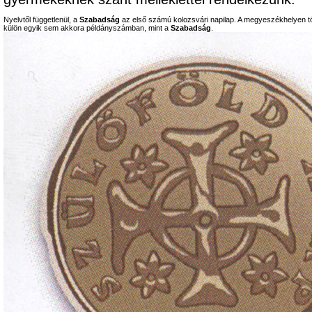
Nyelvtől függetlenül, a
Szabadság
az első számú kolozsvári napilap. A megyeszékhelyen tö
külön egyik sem akkora példányszámban, mint a
Szabadság
.