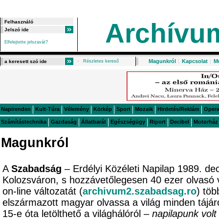
Archívu
Elfelejtette jelszavát?
Magunkról
|
Kapcsolat
|
M
Részletes kereső
Napirenden
Kult-Túra
Vélemény
Körkép
Sport
Mozaik
Hirdetés/Reklám
Oper
Számítástechnika
Gazdaság
Állatbarát
Egészségügy
Riport
Decibel
Motorház
Magunkról
A
Szabadság
– Erdélyi Közéleti Napilap 1989. de
Kolozsváron, s hozzávetőlegesen 40 ezer olvasó 
on-line változatát (
archivum2.szabadsag.ro
) töb
elszármazott magyar olvassa a világ minden tájá
15-e óta letölthető a világhálóról –
napilapunk volt 