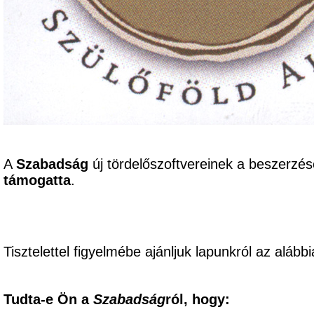
A
Szabadság
új tördelőszoftvereinek a beszerzé
támogatta
.
Tisztelettel figyelmébe ajánljuk lapunkról az alábbi
Tudta-e Ön a
Szabadság
ról, hogy: