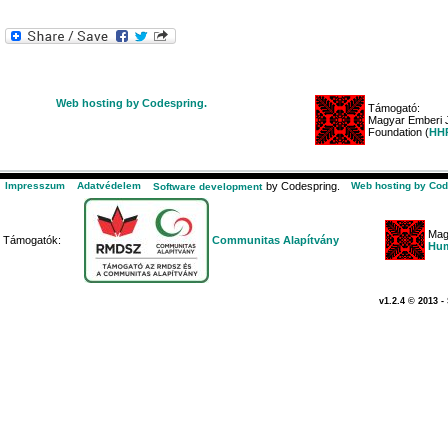
Web hosting by Codespring.
Támogató:
Magyar Emberi J
Foundation (
HHR
Impresszum
Adatvédelem
by Codespring.
Web hosting by Cod
Software development
Mag
Támogatók:
Communitas Alapítvány
Hum
v1.2.4 © 2013 -