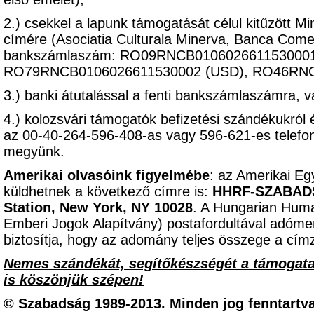
2.) csekkel a lapunk támogatását célul kitűzött M
címére (Asociatia Culturala Minerva, Banca Come
bankszámlaszám: RO09RNCB0106026611530001 
RO79RNCB0106026611530002 (USD), RO46RNC
3.) banki átutalással a fenti bankszámlaszámra, 
4.) kolozsvári támogatók befizetési szándékukról 
az 00-40-264-596-408-as vagy 596-621-es telef
megyünk.
Amerikai olvasóink figyelmébe
: az Amerikai Eg
küldhetnek a következő címre is:
HHRF-SZABADSÁ
Station, New York, NY 10028
. A Hungarian Hum
Emberi Jogok Alapítvány) postafordultával adómen
biztosítja, hogy az adomány teljes összege a címz
Nemes szándékát, segítőkészségét a támogat
is köszönjük szépen!
© Szabadság 1989-2013. Minden jog fenntartva