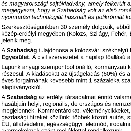
és magyarországi sajtókiadvány, amely felkerült a
megjegyezni, hogy a Szabadság volt az első román
nyomtatási technológiát használt és polikrómiát kö
Szerkesztőségünkben 30 személy dolgozik, ebből
közép-erdélyi megyében (Kolozs, Szilágy, Fehér,
jelenik meg.
A
Szabadság
tulajdonosa a kolozsvári székhelyű
Egyesület
. A civil szervezetet a napilap főállású 
Lapunk anyagi szempontból önálló, kormányzati k
részesül. A kiadásokat az újságeladás (60%) és a
éves forgalmának kevesebb mint 1 százaléka szá
alapítványoktól.
A
Szabadság
az erdélyi társadalmat érintő valame
hasábjain helyi, regionális, de országos és nemzet
megjelennek. Kommentárokat, véleménycikkeket, pol
gazdasági híreket közlünk; többek között autós, s
EU, állatvédelmi, egészségügyi, életmód, irodalm
gyermekeknek szánt melléklettel rendelkezünk.