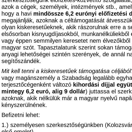
szerkesztőségünk előfizetés-közvetítő szolgálatát
azok a cégek, személyek, intézmények stb., am
hogy a havi
mindössze 6,2 eurónyi előfizetési d
megajánlják, azoknak a céltámogatását átvesszük,
olyan kiskeresetűeknek, akik rászorulnak erre a s
elsősorban kisnyugdíjasokból, munkanélküliekből 
vagy éppen semmilyen keresetet nem élvezőkből k
magyar szót. Tapasztalatunk szerint sokan támoga
anyagi lehetőségei szintén szerények, de annál 
segítőszándék.
Mit kell tenni a kiskeresetűek támogatása céljából
vagy magánszemély a Szabadság legalább egyhavi 
terjesztőcégenként változó
kihordási díjjal együ
mintegy 6,2 euró, alig 9 dollár
) juttassa el sze
azoknak, akik nélkülük már a magyar nyelvű napil
kényszerülnének.
Befizetni lehet:
1.) személyesen szerkesztőségünkben (Kolozsvár
első emelet),