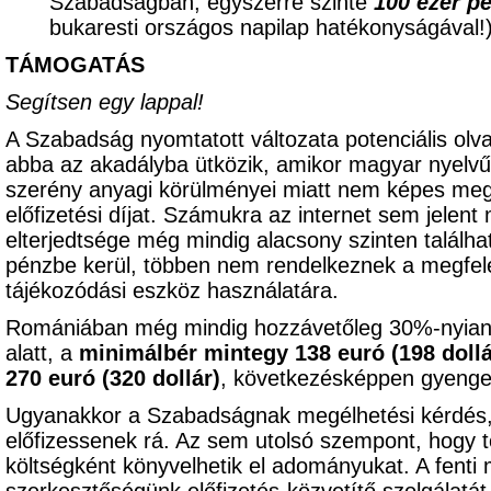
Szabadságban, egyszerre szinte
100 ezer p
bukaresti országos napilap hatékonyságával
TÁMOGATÁS
Segítsen egy lappal!
A Szabadság nyomtatott változata potenciális olv
abba az akadályba ütközik, amikor magyar nyelvű 
szerény anyagi körülményei miatt nem képes meg
előfizetési díjat. Számukra az internet sem jelent
elterjedtsége még mindig alacsony szinten találhat
pénzbe kerül, többen nem rendelkeznek a megfele
tájékozódási eszköz használatára.
Romániában még mindig hozzávetőleg 30%-nyian
alatt, a
minimálbér mintegy 138 euró (198 dollá
270 euró (320 dollár)
, következésképpen gyenge 
Ugyanakkor a Szabadságnak megélhetési kérdés,
előfizessenek rá. Az sem utolsó szempont, hogy t
költségként könyvelhetik el adományukat. A fenti