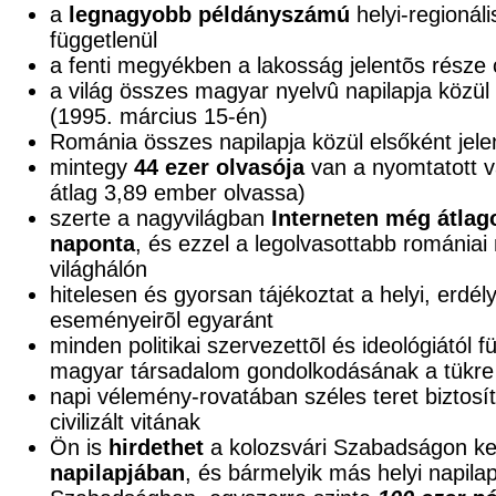
a
legnagyobb példányszámú
helyi-regionáli
függetlenül
a fenti megyékben a lakosság jelentõs része
a világ összes magyar nyelvû napilapja közül e
(1995. március 15-én)
Románia összes napilapja közül elsőként jele
mintegy
44 ezer olvasója
van a nyomtatott v
átlag 3,89 ember olvassa)
szerte a nagyvilágban
Interneten még átlag
naponta
, és ezzel a legolvasottabb románia
világhálón
hitelesen és gyorsan tájékoztat a helyi, erdél
eseményeirõl egyaránt
minden politikai szervezettõl és ideológiától 
magyar társadalom gondolkodásának a tükre
napi vélemény-rovatában széles teret biztosí
civilizált vitának
Ön is
hirdethet
a kolozsvári Szabadságon ke
napilapjában
, és bármelyik más helyi napila