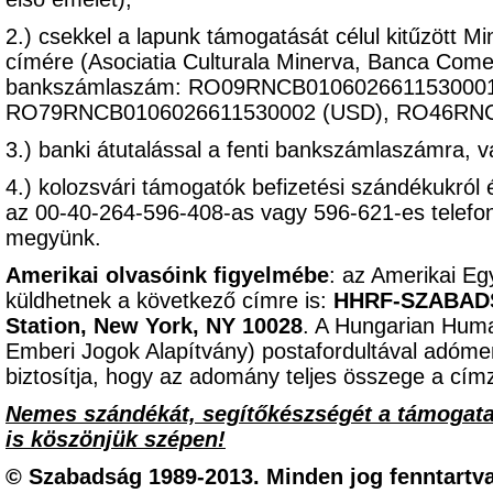
2.) csekkel a lapunk támogatását célul kitűzött M
címére (Asociatia Culturala Minerva, Banca Come
bankszámlaszám: RO09RNCB0106026611530001 
RO79RNCB0106026611530002 (USD), RO46RNC
3.) banki átutalással a fenti bankszámlaszámra, 
4.) kolozsvári támogatók befizetési szándékukról 
az 00-40-264-596-408-as vagy 596-621-es telef
megyünk.
Amerikai olvasóink figyelmébe
: az Amerikai Eg
küldhetnek a következő címre is:
HHRF-SZABADSÁ
Station, New York, NY 10028
. A Hungarian Hum
Emberi Jogok Alapítvány) postafordultával adómen
biztosítja, hogy az adomány teljes összege a címz
Nemes szándékát, segítőkészségét a támogat
is köszönjük szépen!
© Szabadság 1989-2013. Minden jog fenntartva