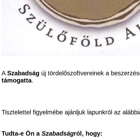
A
Szabadság
új tördelőszoftvereinek a beszerzé
támogatta
.
Tisztelettel figyelmébe ajánljuk lapunkról az alábbi
Tudta-e Ön a
Szabadság
ról, hogy: