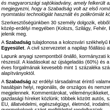
és magyarországi sajtókiadvány, amely felkerült a
megjegyezni, hogy a Szabadság volt az első román
nyomtatási technológiát használt és polikrómiát kö
Szerkesztőségünkben 30 személy dolgozik, ebből
közép-erdélyi megyében (Kolozs, Szilágy, Fehér,
jelenik meg.
A
Szabadság
tulajdonosa a kolozsvári székhelyű
Egyesület
. A civil szervezetet a napilap főállású 
Lapunk anyagi szempontból önálló, kormányzati k
részesül. A kiadásokat az újságeladás (60%) és a
éves forgalmának kevesebb mint 1 százaléka szá
alapítványoktól.
A
Szabadság
az erdélyi társadalmat érintő valame
hasábjain helyi, regionális, de országos és nemzet
megjelennek. Kommentárokat, véleménycikkeket, pol
gazdasági híreket közlünk; többek között autós, s
EU, állatvédelmi, egészségügyi, életmód, irodalm
gyermekeknek szánt melléklettel rendelkezünk.