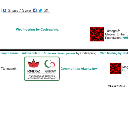
Web hosting by Codespring.
Támogató:
Magyar Emberi J
Foundation (
HHR
Impresszum
Adatvédelem
by Codespring.
Web hosting by Cod
Software development
Mag
Támogatók:
Communitas Alapítvány
Hum
v1.2.4 © 2013 -