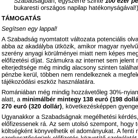
Szabadságban, egyszerre szinte
100 ezer p
bukaresti országos napilap hatékonyságával
TÁMOGATÁS
Segítsen egy lappal!
A Szabadság nyomtatott változata potenciális olv
abba az akadályba ütközik, amikor magyar nyelvű 
szerény anyagi körülményei miatt nem képes meg
előfizetési díjat. Számukra az internet sem jelent
elterjedtsége még mindig alacsony szinten találhat
pénzbe kerül, többen nem rendelkeznek a megfele
tájékozódási eszköz használatára.
Romániában még mindig hozzávetőleg 30%-nyian
alatt, a
minimálbér mintegy 138 euró (198 dollá
270 euró (320 dollár)
, következésképpen gyenge 
Ugyanakkor a Szabadságnak megélhetési kérdés,
előfizessenek rá. Az sem utolsó szempont, hogy t
költségként könyvelhetik el adományukat. A fenti