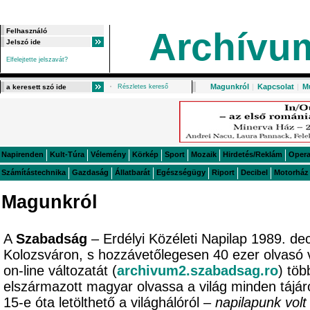
Archívu
Elfelejtette jelszavát?
Magunkról
|
Kapcsolat
|
M
Részletes kereső
Napirenden
Kult-Túra
Vélemény
Körkép
Sport
Mozaik
Hirdetés/Reklám
Oper
Számítástechnika
Gazdaság
Állatbarát
Egészségügy
Riport
Decibel
Motorház
Magunkról
A
Szabadság
– Erdélyi Közéleti Napilap 1989. de
Kolozsváron, s hozzávetőlegesen 40 ezer olvasó 
on-line változatát (
archivum2.szabadsag.ro
) töb
elszármazott magyar olvassa a világ minden tájá
15-e óta letölthető a világhálóról –
napilapunk volt 