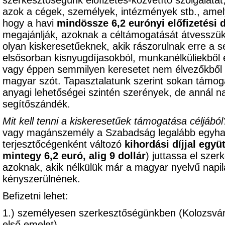
szerkesztőségünk előfizetés-közvetítő szolgálatát
azok a cégek, személyek, intézmények stb., am
hogy a havi
mindössze 6,2 eurónyi előfizetési d
megajánlják, azoknak a céltámogatását átvesszük,
olyan kiskeresetűeknek, akik rászorulnak erre a s
elsősorban kisnyugdíjasokból, munkanélküliekből 
vagy éppen semmilyen keresetet nem élvezőkből k
magyar szót. Tapasztalatunk szerint sokan támoga
anyagi lehetőségei szintén szerények, de annál 
segítőszándék.
Mit kell tenni a kiskeresetűek támogatása céljából
vagy magánszemély a Szabadság legalább egyhavi 
terjesztőcégenként változó
kihordási díjjal együ
mintegy 6,2 euró, alig 9 dollár
) juttassa el sze
azoknak, akik nélkülük már a magyar nyelvű napil
kényszerülnének.
Befizetni lehet:
1.) személyesen szerkesztőségünkben (Kolozsvár
első emelet),