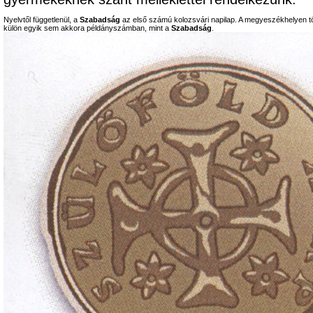
Nyelvtől függetlenül, a
Szabadság
az első számú kolozsvári napilap. A megyeszékhelyen tö
külön egyik sem akkora példányszámban, mint a
Szabadság
.