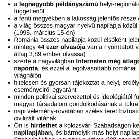
a
legnagyobb példányszámú
helyi-regionáli
függetlenül
a fenti megyékben a lakosság jelentõs része
a világ összes magyar nyelvû napilapja közül e
(1995. március 15-én)
Románia összes napilapja közül elsőként jele
mintegy
44 ezer olvasója
van a nyomtatott v
átlag 3,89 ember olvassa)
szerte a nagyvilágban
Interneten még átlag
naponta
, és ezzel a legolvasottabb románia
világhálón
hitelesen és gyorsan tájékoztat a helyi, erdél
eseményeirõl egyaránt
minden politikai szervezettõl és ideológiától 
magyar társadalom gondolkodásának a tükre
napi vélemény-rovatában széles teret biztosí
civilizált vitának
Ön is
hirdethet
a kolozsvári Szabadságon ke
napilapjában
, és bármelyik más helyi napila