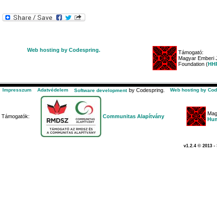
Web hosting by Codespring.
Támogató:
Magyar Emberi J
Foundation (
HHR
Impresszum
Adatvédelem
by Codespring.
Web hosting by Cod
Software development
Mag
Támogatók:
Communitas Alapítvány
Hum
v1.2.4 © 2013 -