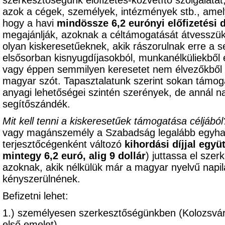
szerkesztőségünk előfizetés-közvetítő szolgálatát
azok a cégek, személyek, intézmények stb., am
hogy a havi
mindössze 6,2 eurónyi előfizetési d
megajánlják, azoknak a céltámogatását átvesszük,
olyan kiskeresetűeknek, akik rászorulnak erre a s
elsősorban kisnyugdíjasokból, munkanélküliekből 
vagy éppen semmilyen keresetet nem élvezőkből k
magyar szót. Tapasztalatunk szerint sokan támoga
anyagi lehetőségei szintén szerények, de annál 
segítőszándék.
Mit kell tenni a kiskeresetűek támogatása céljából
vagy magánszemély a Szabadság legalább egyhavi 
terjesztőcégenként változó
kihordási díjjal együ
mintegy 6,2 euró, alig 9 dollár
) juttassa el sze
azoknak, akik nélkülük már a magyar nyelvű napil
kényszerülnének.
Befizetni lehet:
1.) személyesen szerkesztőségünkben (Kolozsvár
első emelet),