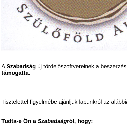
A
Szabadság
új tördelőszoftvereinek a beszerzé
támogatta
.
Tisztelettel figyelmébe ajánljuk lapunkról az alábbi
Tudta-e Ön a
Szabadság
ról, hogy: