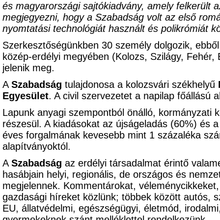
és magyarországi sajtókiadvány, amely felkerült a
megjegyezni, hogy a Szabadság volt az első román
nyomtatási technológiát használt és polikrómiát kö
Szerkesztőségünkben 30 személy dolgozik, ebből
közép-erdélyi megyében (Kolozs, Szilágy, Fehér,
jelenik meg.
A
Szabadság
tulajdonosa a kolozsvári székhelyű
Egyesület
. A civil szervezetet a napilap főállású 
Lapunk anyagi szempontból önálló, kormányzati k
részesül. A kiadásokat az újságeladás (60%) és a
éves forgalmának kevesebb mint 1 százaléka szá
alapítványoktól.
A
Szabadság
az erdélyi társadalmat érintő valame
hasábjain helyi, regionális, de országos és nemzet
megjelennek. Kommentárokat, véleménycikkeket, pol
gazdasági híreket közlünk; többek között autós, s
EU, állatvédelmi, egészségügyi, életmód, irodalm
gyermekeknek szánt melléklettel rendelkezünk.