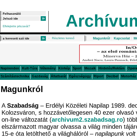
Archívu
Elfelejtette jelszavát?
Magunkról
|
Kapcsolat
|
M
Részletes kereső
Napirenden
Kult-Túra
Vélemény
Körkép
Sport
Mozaik
Hirdetés/Reklám
Oper
Számítástechnika
Gazdaság
Állatbarát
Egészségügy
Riport
Decibel
Motorház
Magunkról
A
Szabadság
– Erdélyi Közéleti Napilap 1989. de
Kolozsváron, s hozzávetőlegesen 40 ezer olvasó 
on-line változatát (
archivum2.szabadsag.ro
) töb
elszármazott magyar olvassa a világ minden tájá
15-e óta letölthető a világhálóról –
napilapunk volt 