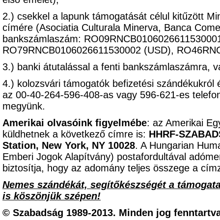
2.) csekkel a lapunk támogatását célul kitűzött M
címére (Asociatia Culturala Minerva, Banca Come
bankszámlaszám: RO09RNCB0106026611530001 
RO79RNCB0106026611530002 (USD), RO46RNC
3.) banki átutalással a fenti bankszámlaszámra, 
4.) kolozsvári támogatók befizetési szándékukról 
az 00-40-264-596-408-as vagy 596-621-es telef
megyünk.
Amerikai olvasóink figyelmébe
: az Amerikai Eg
küldhetnek a következő címre is:
HHRF-SZABADSÁ
Station, New York, NY 10028
. A Hungarian Hum
Emberi Jogok Alapítvány) postafordultával adómen
biztosítja, hogy az adomány teljes összege a címz
Nemes szándékát, segítőkészségét a támogat
is köszönjük szépen!
© Szabadság 1989-2013. Minden jog fenntartva