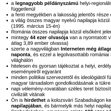
a
legnagyobb példányszámú
helyi-regionáli
függetlenül
a fenti megyékben a lakosság jelentõs része
a világ összes magyar nyelvû napilapja közül e
(1995. március 15-én)
Románia összes napilapja közül elsőként jele
mintegy
44 ezer olvasója
van a nyomtatott v
átlag 3,89 ember olvassa)
szerte a nagyvilágban
Interneten még átlag
naponta
, és ezzel a legolvasottabb románia
világhálón
hitelesen és gyorsan tájékoztat a helyi, erdél
eseményeirõl egyaránt
minden politikai szervezettõl és ideológiától 
magyar társadalom gondolkodásának a tükre
napi vélemény-rovatában széles teret biztosí
civilizált vitának
Ön is
hirdethet
a kolozsvári Szabadságon ke
napilapjában
, és bármelyik más helyi napila