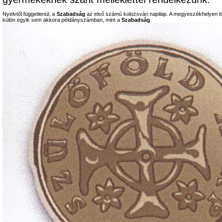
Nyelvtől függetlenül, a
Szabadság
az első számú kolozsvári napilap. A megyeszékhelyen tö
külön egyik sem akkora példányszámban, mint a
Szabadság
.