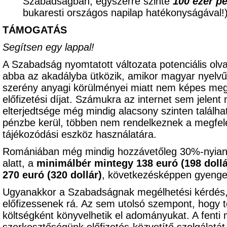
Szabadságban, egyszerre szinte
100 ezer p
bukaresti országos napilap hatékonyságával
TÁMOGATÁS
Segítsen egy lappal!
A Szabadság nyomtatott változata potenciális olv
abba az akadályba ütközik, amikor magyar nyelvű 
szerény anyagi körülményei miatt nem képes meg
előfizetési díjat. Számukra az internet sem jelent
elterjedtsége még mindig alacsony szinten találhat
pénzbe kerül, többen nem rendelkeznek a megfele
tájékozódási eszköz használatára.
Romániában még mindig hozzávetőleg 30%-nyian
alatt, a
minimálbér mintegy 138 euró (198 dollá
270 euró (320 dollár)
, következésképpen gyenge 
Ugyanakkor a Szabadságnak megélhetési kérdés,
előfizessenek rá. Az sem utolsó szempont, hogy t
költségként könyvelhetik el adományukat. A fenti