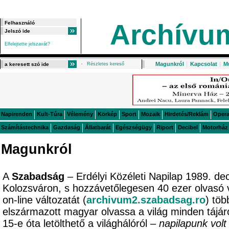
Archívu
Elfelejtette jelszavát?
Magunkról
|
Kapcsolat
|
M
Részletes kereső
Napirenden
Kult-Túra
Vélemény
Körkép
Sport
Mozaik
Hirdetés/Reklám
Oper
Számítástechnika
Gazdaság
Állatbarát
Egészségügy
Riport
Decibel
Motorház
Magunkról
A
Szabadság
– Erdélyi Közéleti Napilap 1989. de
Kolozsváron, s hozzávetőlegesen 40 ezer olvasó 
on-line változatát (
archivum2.szabadsag.ro
) töb
elszármazott magyar olvassa a világ minden tájá
15-e óta letölthető a világhálóról –
napilapunk volt 