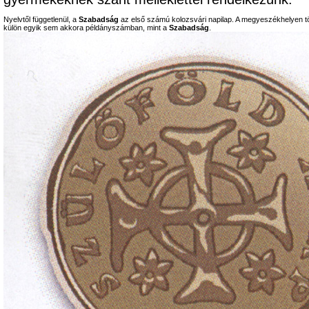
Nyelvtől függetlenül, a
Szabadság
az első számú kolozsvári napilap. A megyeszékhelyen tö
külön egyik sem akkora példányszámban, mint a
Szabadság
.