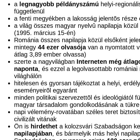
a
legnagyobb példányszámú
helyi-regionáli
függetlenül
a fenti megyékben a lakosság jelentõs része
a világ összes magyar nyelvû napilapja közül e
(1995. március 15-én)
Románia összes napilapja közül elsőként jele
mintegy
44 ezer olvasója
van a nyomtatott v
átlag 3,89 ember olvassa)
szerte a nagyvilágban
Interneten még átlag
naponta
, és ezzel a legolvasottabb románia
világhálón
hitelesen és gyorsan tájékoztat a helyi, erdél
eseményeirõl egyaránt
minden politikai szervezettõl és ideológiától 
magyar társadalom gondolkodásának a tükre
napi vélemény-rovatában széles teret biztosí
civilizált vitának
Ön is
hirdethet
a kolozsvári Szabadságon ke
napilapjában
, és bármelyik más helyi napila