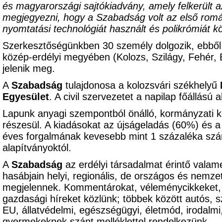
és magyarországi sajtókiadvány, amely felkerült a
megjegyezni, hogy a Szabadság volt az első román
nyomtatási technológiát használt és polikrómiát kö
Szerkesztőségünkben 30 személy dolgozik, ebből
közép-erdélyi megyében (Kolozs, Szilágy, Fehér,
jelenik meg.
A
Szabadság
tulajdonosa a kolozsvári székhelyű
Egyesület
. A civil szervezetet a napilap főállású 
Lapunk anyagi szempontból önálló, kormányzati k
részesül. A kiadásokat az újságeladás (60%) és a
éves forgalmának kevesebb mint 1 százaléka szá
alapítványoktól.
A
Szabadság
az erdélyi társadalmat érintő valame
hasábjain helyi, regionális, de országos és nemzet
megjelennek. Kommentárokat, véleménycikkeket, pol
gazdasági híreket közlünk; többek között autós, s
EU, állatvédelmi, egészségügyi, életmód, irodalm
gyermekeknek szánt melléklettel rendelkezünk.