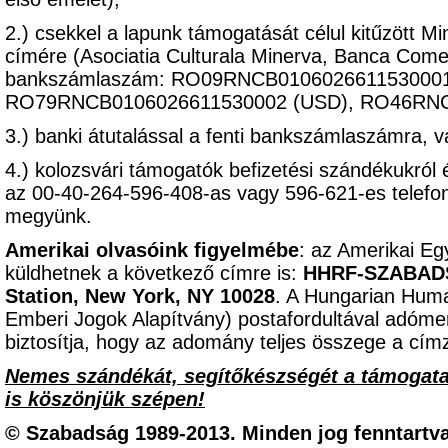
2.) csekkel a lapunk támogatását célul kitűzött M
címére (Asociatia Culturala Minerva, Banca Come
bankszámlaszám: RO09RNCB0106026611530001 
RO79RNCB0106026611530002 (USD), RO46RNC
3.) banki átutalással a fenti bankszámlaszámra, 
4.) kolozsvári támogatók befizetési szándékukról 
az 00-40-264-596-408-as vagy 596-621-es telef
megyünk.
Amerikai olvasóink figyelmébe
: az Amerikai Eg
küldhetnek a következő címre is:
HHRF-SZABADSÁ
Station, New York, NY 10028
. A Hungarian Hum
Emberi Jogok Alapítvány) postafordultával adómen
biztosítja, hogy az adomány teljes összege a címz
Nemes szándékát, segítőkészségét a támogat
is köszönjük szépen!
© Szabadság 1989-2013. Minden jog fenntartva