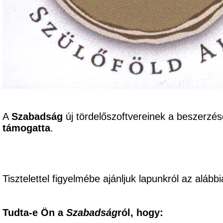
A
Szabadság
új tördelőszoftvereinek a beszerzé
támogatta
.
Tisztelettel figyelmébe ajánljuk lapunkról az alábbi
Tudta-e Ön a
Szabadság
ról, hogy: