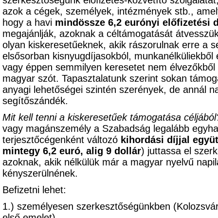
szerkesztőségünk előfizetés-közvetítő szolgálatát
azok a cégek, személyek, intézmények stb., am
hogy a havi
mindössze 6,2 eurónyi előfizetési d
megajánlják, azoknak a céltámogatását átvesszük,
olyan kiskeresetűeknek, akik rászorulnak erre a s
elsősorban kisnyugdíjasokból, munkanélküliekből 
vagy éppen semmilyen keresetet nem élvezőkből k
magyar szót. Tapasztalatunk szerint sokan támoga
anyagi lehetőségei szintén szerények, de annál 
segítőszándék.
Mit kell tenni a kiskeresetűek támogatása céljából
vagy magánszemély a Szabadság legalább egyhavi 
terjesztőcégenként változó
kihordási díjjal együ
mintegy 6,2 euró, alig 9 dollár
) juttassa el sze
azoknak, akik nélkülük már a magyar nyelvű napil
kényszerülnének.
Befizetni lehet:
1.) személyesen szerkesztőségünkben (Kolozsvár
első emelet),