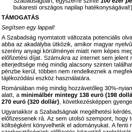
Szabadságban, egyszerre szinte
100 ezer p
bukaresti országos napilap hatékonyságával
TÁMOGATÁS
Segítsen egy lappal!
A Szabadság nyomtatott változata potenciális olv
abba az akadályba ütközik, amikor magyar nyelvű 
szerény anyagi körülményei miatt nem képes meg
előfizetési díjat. Számukra az internet sem jelent
elterjedtsége még mindig alacsony szinten találhat
pénzbe kerül, többen nem rendelkeznek a megfele
tájékozódási eszköz használatára.
Romániában még mindig hozzávetőleg 30%-nyian
alatt, a
minimálbér mintegy 138 euró (198 dollá
270 euró (320 dollár)
, következésképpen gyenge 
Ugyanakkor a Szabadságnak megélhetési kérdés,
előfizessenek rá. Az sem utolsó szempont, hogy t
költségként könyvelhetik el adományukat. A fenti