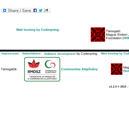
Web hosting by Codespring.
Támogató:
Magyar Emberi J
Foundation (
HHR
Impresszum
Adatvédelem
by Codespring.
Web hosting by Cod
Software development
Mag
Támogatók:
Communitas Alapítvány
Hum
v1.2.4 © 2013 -