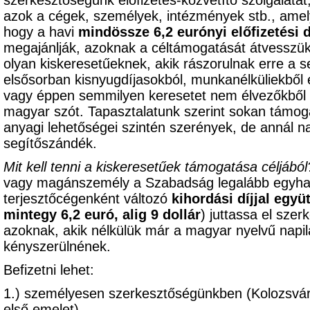
szerkesztőségünk előfizetés-közvetítő szolgálatát
azok a cégek, személyek, intézmények stb., am
hogy a havi
mindössze 6,2 eurónyi előfizetési d
megajánlják, azoknak a céltámogatását átvesszük,
olyan kiskeresetűeknek, akik rászorulnak erre a s
elsősorban kisnyugdíjasokból, munkanélküliekből 
vagy éppen semmilyen keresetet nem élvezőkből k
magyar szót. Tapasztalatunk szerint sokan támoga
anyagi lehetőségei szintén szerények, de annál 
segítőszándék.
Mit kell tenni a kiskeresetűek támogatása céljából
vagy magánszemély a Szabadság legalább egyhavi 
terjesztőcégenként változó
kihordási díjjal együ
mintegy 6,2 euró, alig 9 dollár
) juttassa el sze
azoknak, akik nélkülük már a magyar nyelvű napil
kényszerülnének.
Befizetni lehet:
1.) személyesen szerkesztőségünkben (Kolozsvár
első emelet),