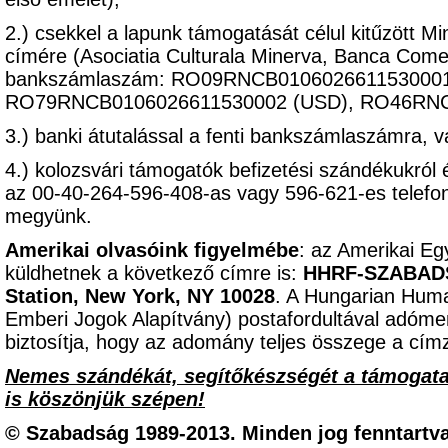
2.) csekkel a lapunk támogatását célul kitűzött M
címére (Asociatia Culturala Minerva, Banca Come
bankszámlaszám: RO09RNCB0106026611530001 
RO79RNCB0106026611530002 (USD), RO46RNC
3.) banki átutalással a fenti bankszámlaszámra, 
4.) kolozsvári támogatók befizetési szándékukról 
az 00-40-264-596-408-as vagy 596-621-es telef
megyünk.
Amerikai olvasóink figyelmébe
: az Amerikai Eg
küldhetnek a következő címre is:
HHRF-SZABADSÁ
Station, New York, NY 10028
. A Hungarian Hum
Emberi Jogok Alapítvány) postafordultával adómen
biztosítja, hogy az adomány teljes összege a címz
Nemes szándékát, segítőkészségét a támogat
is köszönjük szépen!
© Szabadság 1989-2013. Minden jog fenntartva