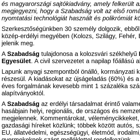
és magyarországi sajtókiadvány, amely felkerült a
megjegyezni, hogy a Szabadság volt az első román
nyomtatási technológiát használt és polikrómiát kö
Szerkesztőségünkben 30 személy dolgozik, ebből
közép-erdélyi megyében (Kolozs, Szilágy, Fehér,
jelenik meg.
A
Szabadság
tulajdonosa a kolozsvári székhelyű
Egyesület
. A civil szervezetet a napilap főállású 
Lapunk anyagi szempontból önálló, kormányzati k
részesül. A kiadásokat az újságeladás (60%) és a
éves forgalmának kevesebb mint 1 százaléka szá
alapítványoktól.
A
Szabadság
az erdélyi társadalmat érintő valame
hasábjain helyi, regionális, de országos és nemzet
megjelennek. Kommentárokat, véleménycikkeket, pol
gazdasági híreket közlünk; többek között autós, s
EU, állatvédelmi, egészségügyi, életmód, irodalm
gyermekeknek szánt melléklettel rendelkezünk.