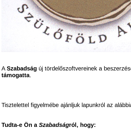
A
Szabadság
új tördelőszoftvereinek a beszerzé
támogatta
.
Tisztelettel figyelmébe ajánljuk lapunkról az alábbi
Tudta-e Ön a
Szabadság
ról, hogy: