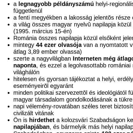
a
legnagyobb példányszámú
helyi-regionáli
függetlenül
a fenti megyékben a lakosság jelentõs része
a világ összes magyar nyelvû napilapja közül e
(1995. március 15-én)
Románia összes napilapja közül elsőként jele
mintegy
44 ezer olvasója
van a nyomtatott v
átlag 3,89 ember olvassa)
szerte a nagyvilágban
Interneten még átlag
naponta
, és ezzel a legolvasottabb románia
világhálón
hitelesen és gyorsan tájékoztat a helyi, erdél
eseményeirõl egyaránt
minden politikai szervezettõl és ideológiától 
magyar társadalom gondolkodásának a tükre
napi vélemény-rovatában széles teret biztosí
civilizált vitának
Ön is
hirdethet
a kolozsvári Szabadságon ke
napilapjában
, és bármelyik más helyi napila