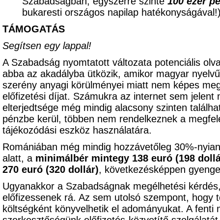
Szabadságban, egyszerre szinte
100 ezer p
bukaresti országos napilap hatékonyságával
TÁMOGATÁS
Segítsen egy lappal!
A Szabadság nyomtatott változata potenciális olv
abba az akadályba ütközik, amikor magyar nyelvű 
szerény anyagi körülményei miatt nem képes meg
előfizetési díjat. Számukra az internet sem jelent
elterjedtsége még mindig alacsony szinten találhat
pénzbe kerül, többen nem rendelkeznek a megfele
tájékozódási eszköz használatára.
Romániában még mindig hozzávetőleg 30%-nyian
alatt, a
minimálbér mintegy 138 euró (198 dollá
270 euró (320 dollár)
, következésképpen gyenge 
Ugyanakkor a Szabadságnak megélhetési kérdés,
előfizessenek rá. Az sem utolsó szempont, hogy t
költségként könyvelhetik el adományukat. A fenti