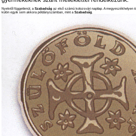
Nyelvtől függetlenül, a
Szabadság
az első számú kolozsvári napilap. A megyeszékhelyen tö
külön egyik sem akkora példányszámban, mint a
Szabadság
.