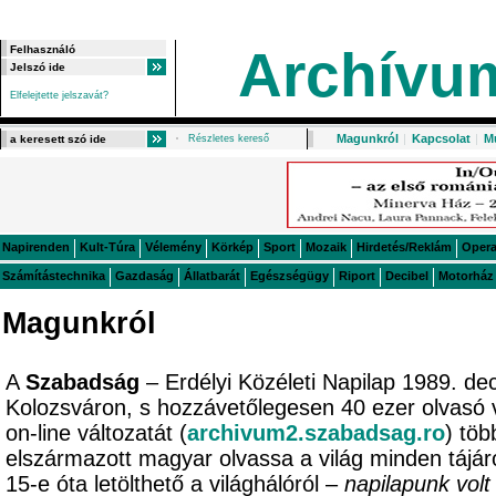
Archívu
Elfelejtette jelszavát?
Magunkról
|
Kapcsolat
|
M
Részletes kereső
Napirenden
Kult-Túra
Vélemény
Körkép
Sport
Mozaik
Hirdetés/Reklám
Oper
Számítástechnika
Gazdaság
Állatbarát
Egészségügy
Riport
Decibel
Motorház
Magunkról
A
Szabadság
– Erdélyi Közéleti Napilap 1989. de
Kolozsváron, s hozzávetőlegesen 40 ezer olvasó 
on-line változatát (
archivum2.szabadsag.ro
) töb
elszármazott magyar olvassa a világ minden tájá
15-e óta letölthető a világhálóról –
napilapunk volt 