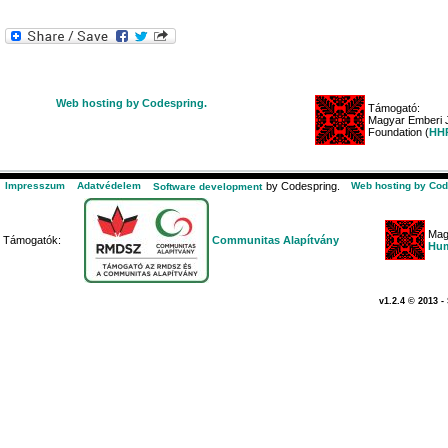
Web hosting by Codespring.
Támogató:
Magyar Emberi J
Foundation (
HHR
Impresszum
Adatvédelem
by Codespring.
Web hosting by Cod
Software development
Mag
Támogatók:
Communitas Alapítvány
Hum
v1.2.4 © 2013 -