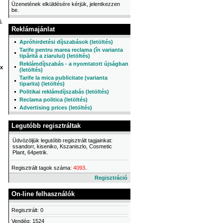
Üzenetének elküldésére kérjük, jelentkezzen
be.
j,
Reklámajánlat
Apróhirdetési díjszabások (letöltés)
Tarife pentru marea reclama (în varianta
tipărită a ziarului) (letöltés)
Reklámdíjszabás - a nyomtatott újságban
x
(letöltés)
Tarife la mica publicitate (varianta
tiparita) (letöltés)
Politikai reklámdíjszabás (letöltés)
Reclama politica (letöltés)
Advertising prices (letöltés)
Legutóbb regisztráltak
Üdvözöljük legutóbb regisztrált tagjainkat:
ssandorr, kiseniko, Kszaniszlo, Cosmetic
Plant, 64petrik.
Regisztrált tagok száma:
4093
.
Regisztráció
On-line felhasználók
Regisztrált: 0
Vendég: 1524