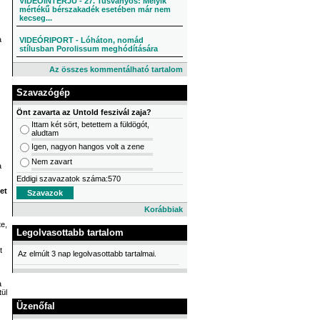
VIDEÓINTERJÚ - 27. Tusványos: Melyik
mértékű bérszakadék esetében már nem
kecseg...
a
VIDEÓRIPORT - Lóháton, nomád
stílusban Porolissum meghódítására
Az összes kommentálható tartalom
Szavazógép
Önt zavarta az Untold feszivál zaja?
Ittam két sört, betettem a füldögót,
aludtam
Igen, nagyon hangos volt a zene
Nem zavart
a
Eddigi szavazatok száma:570
et
Korábbiak
te,
Legolvasottabb tartalom
t
Az elmúlt 3 nap legolvasottabb tartalmai.
a
ül
Üzenőfal