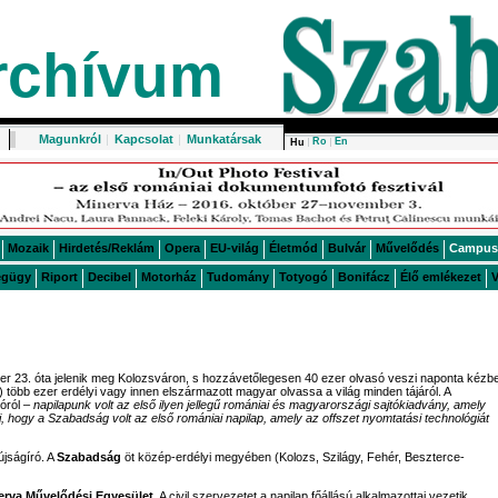
rchívum
Magunkról
|
Kapcsolat
|
Munkatársak
Ro
En
Hu
Mozaik
Hirdetés/Reklám
Opera
EU-világ
Életmód
Bulvár
Művelődés
Campus
égügy
Riport
Decibel
Motorház
Tudomány
Totyogó
Bonifácz
Élő emlékezet
V
er 23. óta jelenik meg Kolozsváron, s hozzávetőlegesen 40 ezer olvasó veszi naponta kézbe
) több ezer erdélyi vagy innen elszármazott magyar olvassa a világ minden tájáról. A
lóról –
napilapunk volt az első ilyen jellegű romániai és magyarországi sajtókiadvány, amely
, hogy a Szabadság volt az első romániai napilap, amely az offszet nyomtatási technológiát
jságíró. A
Szabadság
öt közép-erdélyi megyében (Kolozs, Szilágy, Fehér, Beszterce-
erva Művelődési Egyesület
. A civil szervezetet a napilap főállású alkalmazottai vezetik.