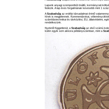
Lapunk anyagi szempontból önálló, kormányzati költs
fedezik. A lap éves forgalmának kevesebb mint 1 száz
A
Szabadság
az erdélyi társadalmat érintő valamennyi
hírek is megjelennek. Kommentárokat, véleménycikkeket,
számítástechnikai és távközlési, EU, állatvédelmi, eg
rendelkezünk.
Nyelvtől függetlenül, a
Szabadság
az első számú koloz
külön egyik sem akkora példányszámban, mint a
Sza