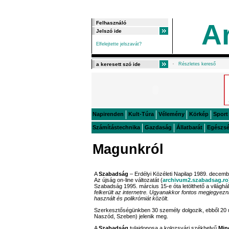
A
Elfelejtette jelszavát?
Részletes kereső
Napirenden
Kult-Túra
Vélemény
Körkép
Sport
Számítástechnika
Gazdaság
Állatbarát
Egészs
Magunkról
A
Szabadság
– Erdélyi Közéleti Napilap 1989. decemb
Az újság on-line változatát (
archivum2.szabadsag.ro
Szabadság 1995. március 15-e óta letölthető a világhá
felkerült az internetre. Ugyanakkor fontos megjegyezni
használt és polikrómiát közölt.
Szerkesztőségünkben 30 személy dolgozik, ebből 20 ú
Naszód, Szeben) jelenik meg.
A
Szabadság
tulajdonosa a kolozsvári székhelyű
Min