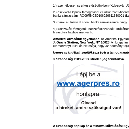
1.) személyesen szerkesztőségünkben (Kolozsvár, Jó
2.) csekkel a lapunk támogatását célul kitűzött Miner
bankszámlaszám: RO09RNCB0106026611530001 (L
3.) banki átutalással a fenti bankszámlaszámra, vagy
4.) kolozsvári támogatók befizetési szándékukról ér
hívásukra házhoz megyünk.
Amerikai olvasóink figyelmébe
: az Amerikai Egyesü
J, Gracie Station, New York, NY 10028
. A Hungarian
elismervényt küld, és biztosítja, hogy az adomány telj
Nemes szándékát, segítőkészségét a támogatandó
© Szabadság 1989-2013. Minden jog fenntartva.
A Szabadság napilap és a Minerva Művelődési Egy