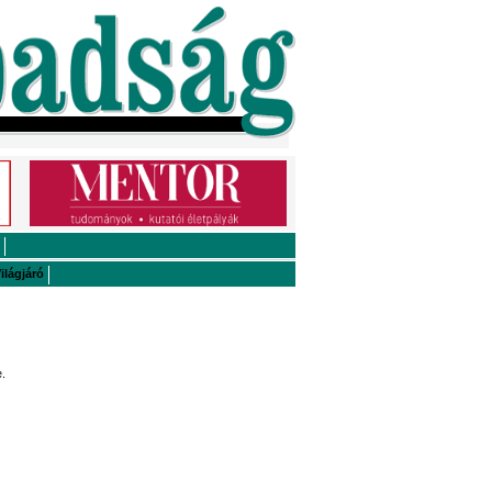
ilágjáró
.