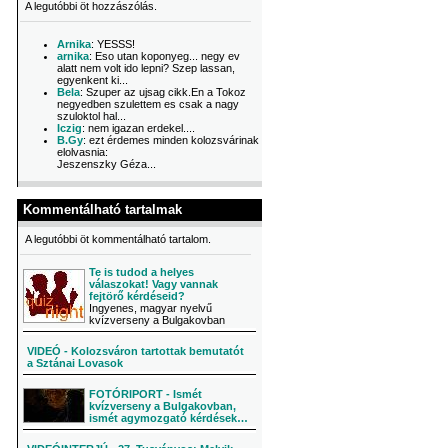
A legutóbbi öt hozzászólás.
Arnika
: YESSS!
arnika
: Eso utan koponyeg... negy ev
alatt nem volt ido lepni? Szep lassan,
egyenkent ki...
Bela
: Szuper az ujsag cikk.En a Tokoz
negyedben szulettem es csak a nagy
szuloktol hal...
Iczig
: nem igazan erdekel....
B.Gy
: ezt érdemes minden kolozsvárinak
elolvasnia:
Jeszenszky Géza...
Kommentálható tartalmak
A legutóbbi öt kommentálható tartalom.
Te is tudod a helyes
válaszokat! Vagy vannak
fejtörő kérdéseid?
Ingyenes, magyar nyelvű
kvízverseny a Bulgakovban
VIDEÓ - Kolozsváron tartottak bemutatót
a Sztánai Lovasok
FOTÓRIPORT - Ismét
kvízverseny a Bulgakovban,
ismét agymozgató kérdések…