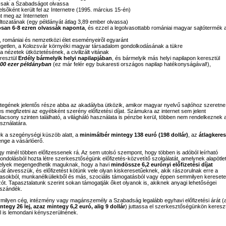
 csak a Szabadságot olvassa
lsõként került fel az Internetre (1995. március 15-én)
nt meg az Interneten
ltozatának (egy példányát átlag 3,89 ember olvassa)
osan 6-8 ezren olvassák naponta
, és ezzel a legolvasottabb romániai magyar sajtótermék 
yi, romániai és nemzetközi élet eseményeirõl egyaránt
 független, a Kolozsvár környéki magyar társadalom gondolkodásának a tükre
a nézetek ütköztetésének, a civilizált vitának
resztül
Erdély bármelyik helyi napilapjában
, és bármelyik más helyi napilapon keresztül
00 ezer példányban
(ez már felér egy bukaresti országos napilap hatékonyságával!),
étegének jelentős része abba az akadályba ütközik, amikor magyar nyelvű sajtóhoz szeretne
s megfizetni az egyébként szerény előfizetési díjat. Számukra az internet sem jelent
alacsony szinten található, a világháló használata is pénzbe kerül, többen nem rendelkeznek 
sználatára.
 a szegénységi küszöb alatt, a
minimálbér mintegy 138 euró (198 dollár)
, az
átlagkeres
nge a vásárlóerő.
minél többen előfizessenek rá. Az sem utolsó szempont, hogy többen is adóból leírható
ondolásból hozta létre szerkesztőségünk előfizetés-közvetítő szolgálatát, amelynek alapötle
melyek megengedhetik maguknak, hogy a havi
mindössze 6,2 eurónyi előfizetési díjat
t átvesszük, és előfizetést kötünk vele olyan kiskeresetűeknek, akik rászorulnak erre a
jasokból, munkanélküliekből és más, szociális támogatásból vagy éppen semmilyen keresete
ót. Tapasztalatunk szerint sokan támogatják őket olyanok is, akiknek anyagi lehetőségei
őszándék.
milyen cég, intézmény vagy magánszemély a Szabadság legalább egyhavi előfizetési árát (
ntegy 26 lej, azaz mintegy 6,2 euró, alig 9 dollár
) juttassa el szerkesztőségünkön kereszt
l is lemondani kényszerülnének.