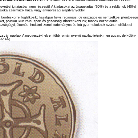
égvetési juttatásban nem részesül. A kiadásokat az újságeladás (60%) és a reklámok (40%)
aléka származik hazai vagy anyaországi alapítványoktól.
 kérdéskörrel foglalkozik: hasábjain helyi, regionális, de országos és nemzetközi jelentőségű
 politikai, kulturális, sport és gazdasági híreket közlünk; többek között autós,
észségügyi, életmód, irodalmi, zenei, tudományos és két gyermekeknek szánt melléklettel
svári napilap. A megyeszékhelyen több román nyelvű napilap jelenik meg ugyan, de külön-
badság
.