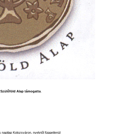
a
Szülőföld Alap támogatta
.
s napilap Kolozsváron, nyelvtől függetlenül