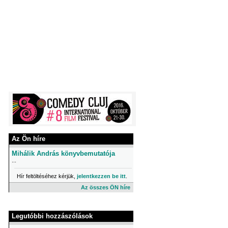
Az Ön híre
Mihálik András könyvbemutatója
...
Hír feltöltéséhez kérjük,
jelentkezzen be itt
.
Az összes ÖN híre
Legutóbbi hozzászólások