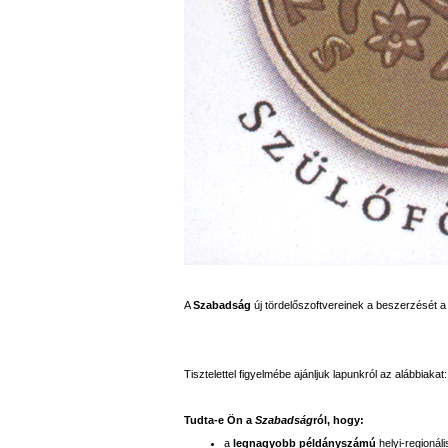
A
Szabadság
új tördelőszoftvereinek a beszerzését 
Tisztelettel figyelmébe ajánljuk lapunkról az alábbiakat:
Tudta-e Ön a
Szabadság
ról, hogy:
a
legnagyobb példányszámú
helyi-regionáli