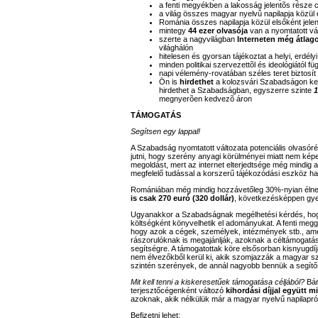
a fenti megyékben a lakosság jelentõs része
a világ összes magyar nyelvû napilapja közül e
Románia összes napilapja közül elsőként jele
mintegy
44 ezer olvasója
van a nyomtatott vá
szerte a nagyvilágban
Interneten még átlag
világhálón
hitelesen és gyorsan tájékoztat a helyi, erdél
minden politikai szervezettõl és ideológiától
napi vélemény-rovatában széles teret biztosít 
Ön is
hirdethet
a kolozsvári Szabadságon ke
hirdethet a Szabadságban, egyszerre szinte
1
megnyerõen kedvezõ áron
TÁMOGATÁS
Segítsen egy lappal!
A Szabadság nyomtatott változata potenciális olvasór
jutni, hogy szerény anyagi körülményei miatt nem képe
megoldást, mert az internet elterjedtsége még mindig 
megfelelő tudással a korszerű tájékozódási eszköz ha
Romániában még mindig hozzávetőleg 30%-nyian élnek
is csak 270 euró (320 dollár)
, következésképpen gye
Ugyanakkor a Szabadságnak megélhetési kérdés, hogy 
költségként könyvelhetik el adományukat. A fenti megg
hogy azok a cégek, személyek, intézmények stb., a
rászorulóknak is megajánlják, azoknak a céltámogatásá
segítségre. A támogatottak köre elsősorban kisnyugdí
nem élvezőkből kerül ki, akik szomjazzák a magyar sz
szintén szerények, de annál nagyobb bennük a segít
Mit kell tenni a kiskeresetűek támogatása céljából?
Bár
terjesztőcégenként változó
kihordási díjjal együtt mi
azoknak, akik nélkülük már a magyar nyelvű napilapró
Befizetni lehet: