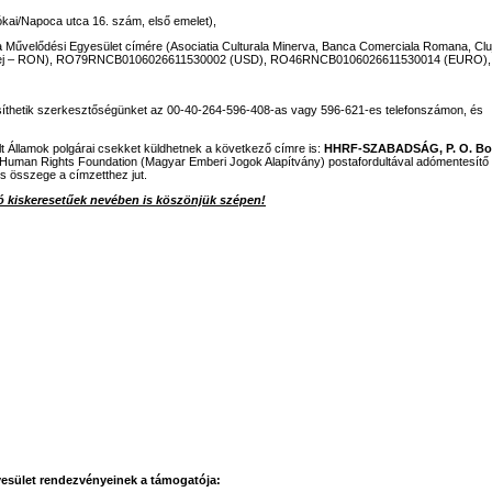
kai/Napoca utca 16. szám, első emelet),
va Művelődési Egyesület címére (Asociatia Culturala Minerva, Banca Comerciala Romana, Clu
ej – RON), RO79RNCB0106026611530002 (USD), RO46RNCB0106026611530014 (EURO),
tesíthetik szerkesztőségünket az 00-40-264-596-408-as vagy 596-621-es telefonszámon, és
lt Államok polgárai csekket küldhetnek a következő címre is:
HHRF-SZABADSÁG, P. O. Bo
 Human Rights Foundation (Magyar Emberi Jogok Alapítvány) postafordultával adómentesítő
es összege a címzetthez jut.
 kiskeresetűek nevében is köszönjük szépen!
esület rendezvényeinek a támogatója: