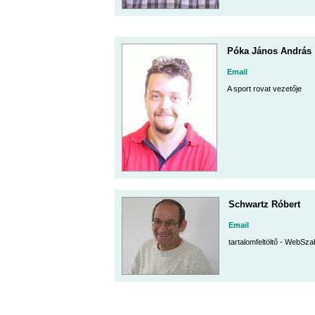
Póka János András
Email
A sport rovat vezetője
Schwartz Róbert
Email
tartalomfeltöltő - WebSz