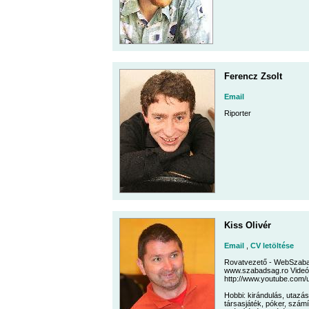
Ferencz Zsolt
Email
Riporter
Kiss Olivér
Email
,
CV letöltése
Rovatvezető - WebSzaba
www.szabadsag.ro Videó
http://www.youtube.com/
Hobbi: kirándulás, utazás
társasjáték, póker, számí