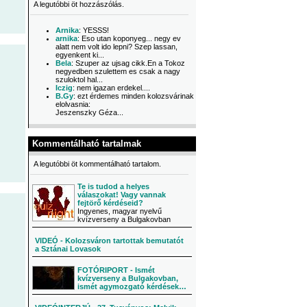
A legutóbbi öt hozzászólás.
Arnika
: YESSS!
arnika
: Eso utan koponyeg... negy ev
alatt nem volt ido lepni? Szep lassan,
egyenkent ki...
Bela
: Szuper az ujsag cikk.En a Tokoz
negyedben szulettem es csak a nagy
szuloktol hal...
Iczig
: nem igazan erdekel....
B.Gy
: ezt érdemes minden kolozsvárinak
elolvasnia:
Jeszenszky Géza...
Kommentálható tartalmak
A legutóbbi öt kommentálható tartalom.
Te is tudod a helyes
válaszokat! Vagy vannak
fejtörő kérdéseid?
Ingyenes, magyar nyelvű
kvízverseny a Bulgakovban
VIDEÓ - Kolozsváron tartottak bemutatót
a Sztánai Lovasok
FOTÓRIPORT - Ismét
kvízverseny a Bulgakovban,
ismét agymozgató kérdések…