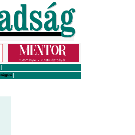
ilágjáró