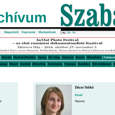
chívum
Magunkról
|
Kapcsolat
|
Munkatársak
Ro
En
Hu
Mozaik
Hirdetés/Reklám
Opera
EU-világ
Életmód
Bulvár
Művelődés
Campus
égügy
Riport
Decibel
Motorház
Tudomány
Totyogó
Bonifácz
Élő emlékezet
V
Dézsi Ildikó
Email
je
Riporter