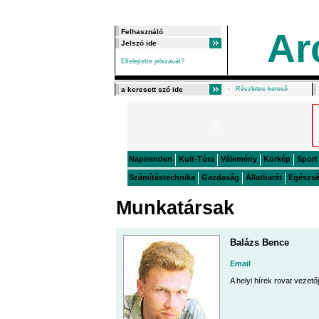
Ar
Elfelejtette jelszavát?
Részletes kereső
Napirenden
Kult-Túra
Vélemény
Körkép
Sport
Számítástechnika
Gazdaság
Állatbarát
Egészs
Munkatársak
Balázs Bence
Email
A helyi hírek rovat vezető