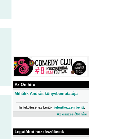
Az Ön híre
Mihálik András könyvbemutatója
...
Hír feltöltéséhez kérjük,
jelentkezzen be itt
.
Az összes ÖN híre
Legutóbbi hozzászólások