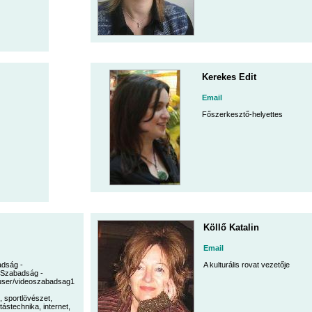
Kerekes Edit
Email
Főszerkesztő-helyettes
Köllő Katalin
Email
dság -
A kulturális rovat vezetője
Szabadság -
user/videoszabadsag1
, sportlövészet,
tástechnika, internet,