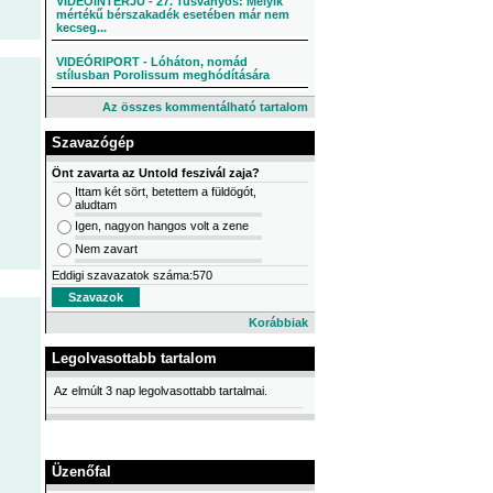
VIDEÓINTERJÚ - 27. Tusványos: Melyik
mértékű bérszakadék esetében már nem
kecseg...
VIDEÓRIPORT - Lóháton, nomád
stílusban Porolissum meghódítására
Az összes kommentálható tartalom
Szavazógép
Önt zavarta az Untold feszivál zaja?
Ittam két sört, betettem a füldögót,
aludtam
Igen, nagyon hangos volt a zene
Nem zavart
Eddigi szavazatok száma:570
Korábbiak
Legolvasottabb tartalom
Az elmúlt 3 nap legolvasottabb tartalmai.
Üzenőfal