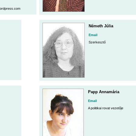
.wordpress.com
Németh Júlia
Email
Szerkesztő
Papp Annamária
Email
A politikai rovat vezetője