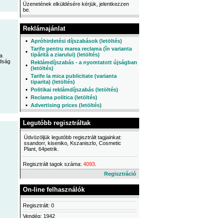
Üzenetének elküldésére kérjük, jelentkezzen
be.
Reklámajánlat
Apróhirdetési díjszabások (letöltés)
Tarife pentru marea reclama (în varianta
tipărită a ziarului) (letöltés)
a
dság
Reklámdíjszabás - a nyomtatott újságban
(letöltés)
Tarife la mica publicitate (varianta
tiparita) (letöltés)
Politikai reklámdíjszabás (letöltés)
Reclama politica (letöltés)
Advertising prices (letöltés)
Legutóbb regisztráltak
Üdvözöljük legutóbb regisztrált tagjainkat:
ssandorr, kiseniko, Kszaniszlo, Cosmetic
Plant, 64petrik.
Regisztrált tagok száma:
4093
.
Regisztráció
On-line felhasználók
Regisztrált: 0
Vendég: 1942