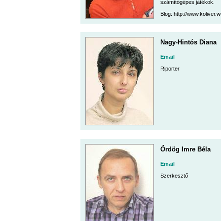
számítógépes játékok.
Blog: http://www.koliver
Nagy-Hintós Diana
Email
Riporter
Ördög Imre Béla
Email
Szerkesztő