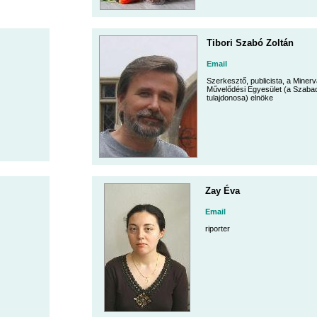
Tibori Szabó Zoltán
Email
Szerkesztő, publicista, a Minerv
Művelődési Egyesület (a Szaba
tulajdonosa) elnöke
Zay Éva
Email
riporter