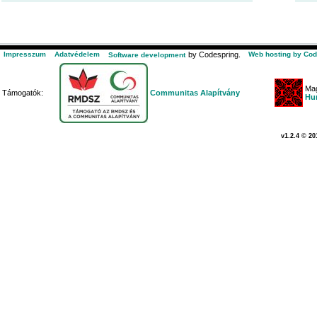
Impresszum
Adatvédelem
by Codespring.
Web hosting by Cod
Software development
Mag
Támogatók:
Communitas Alapítvány
Hu
v1.2.4 © 20