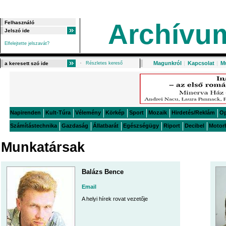
Archívu
Elfelejtette jelszavát?
Magunkról
|
Kapcsolat
|
M
Részletes kereső
Napirenden
Kult-Túra
Vélemény
Körkép
Sport
Mozaik
Hirdetés/Reklám
O
Számítástechnika
Gazdaság
Állatbarát
Egészségügy
Riport
Decibel
Motor
Munkatársak
Balázs Bence
Email
A helyi hírek rovat vezetője