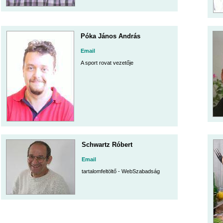
Póka János András
Email
A sport rovat vezetője
Schwartz Róbert
Email
tartalomfeltöltő - WebSzabadság