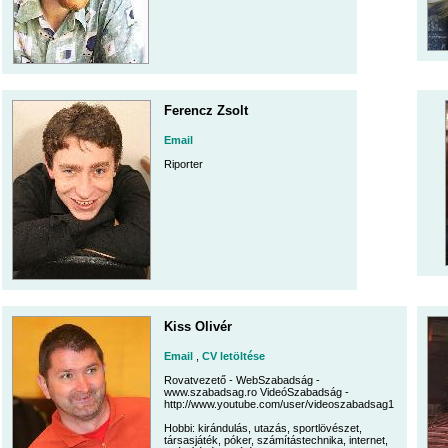
Ferencz Zsolt
Email
Riporter
Kiss Olivér
Email
,
CV letöltése
Rovatvezető - WebSzabadság -
www.szabadsag.ro VideóSzabadság -
http://www.youtube.com/user/videoszabadsag1
Hobbi: kirándulás, utazás, sportlövészet,
társasjáték, póker, számítástechnika, internet,