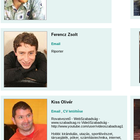
Ferencz Zsolt
Email
Riporter
Kiss Olivér
Email
,
CV letöltése
Rovatvezető - WebSzabadság -
www.szabadsag.ro VideóSzabadság -
http://www.youtube.com/user/videoszabadsag1
Hobbi: kirándulás, utazás, sportlövészet,
társasjáték, póker, számítástechnika, internet,