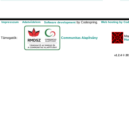
Impresszum
Adatvédelem
by Codespring.
Web hosting by Cod
Software development
Mag
Támogatók:
Communitas Alapítvány
Hu
v1.2.4 © 20