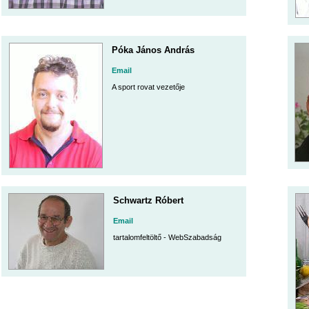
Póka János András
Email
A sport rovat vezetője
Schwartz Róbert
Email
tartalomfeltöltő - WebSzabadság