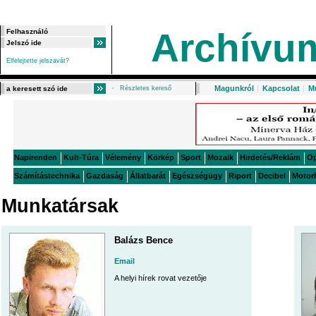
Archívu
Elfelejtette jelszavát?
Magunkról
|
Kapcsolat
|
M
Részletes kereső
Napirenden
Kult-Túra
Vélemény
Körkép
Sport
Mozaik
Hirdetés/Reklám
O
Számítástechnika
Gazdaság
Állatbarát
Egészségügy
Riport
Decibel
Motor
Munkatársak
Balázs Bence
Email
A helyi hírek rovat vezetője