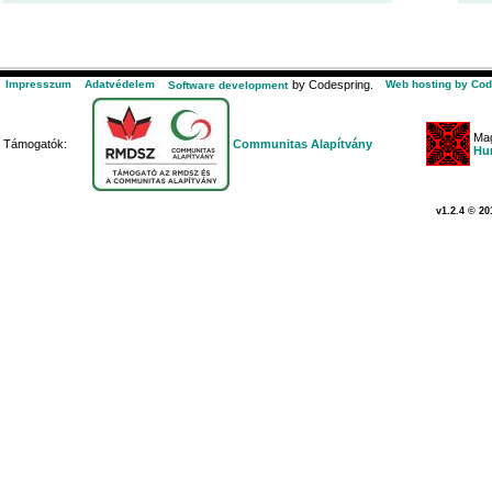
Impresszum
Adatvédelem
by Codespring.
Web hosting by Cod
Software development
Mag
Támogatók:
Communitas Alapítvány
Hu
v1.2.4 © 20