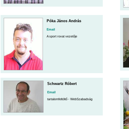
Póka János András
Email
A sport rovat vezetője
Schwartz Róbert
Email
tartalomfeltöltő - WebSzabadság