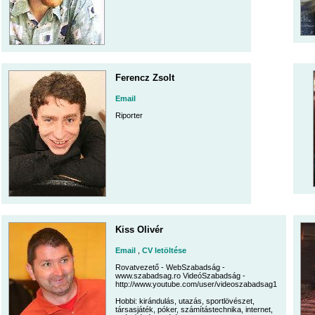
Ferencz Zsolt
Email
Riporter
Kiss Olivér
Email
,
CV letöltése
Rovatvezető - WebSzabadság -
www.szabadsag.ro VideóSzabadság -
http://www.youtube.com/user/videoszabadsag1
Hobbi: kirándulás, utazás, sportlövészet,
társasjáték, póker, számítástechnika, internet,