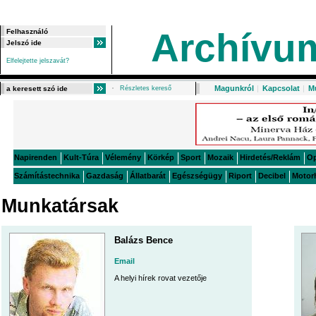
Archívu
Elfelejtette jelszavát?
Magunkról
|
Kapcsolat
|
M
Részletes kereső
Napirenden
Kult-Túra
Vélemény
Körkép
Sport
Mozaik
Hirdetés/Reklám
O
Számítástechnika
Gazdaság
Állatbarát
Egészségügy
Riport
Decibel
Motor
Munkatársak
Balázs Bence
Email
A helyi hírek rovat vezetője