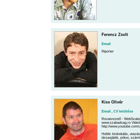
Ferencz Zsolt
Email
Riporter
Kiss Olivér
Email
,
CV letöltése
Rovatvezető - WebSzaba
www.szabadsag.ro Videó
http://www.youtube.com/
Hobbi: kirándulás, utazás
társasjáték, póker, számí