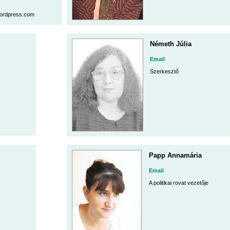
.wordpress.com
Németh Júlia
Email
Szerkesztő
Papp Annamária
Email
A politikai rovat vezetője