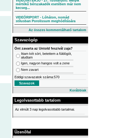
VIDEÓINTERJÚ - 27. Tusványos: Melyik
mértékű bérszakadék esetében már nem
kecseg...
VIDEÓRIPORT - Lóháton, nomád
stílusban Porolissum meghódítására
Az összes kommentálható tartalom
Szavazógép
Önt zavarta az Untold feszivál zaja?
Ittam két sört, betettem a füldögót,
aludtam
Igen, nagyon hangos volt a zene
Nem zavart
Eddigi szavazatok száma:570
Korábbiak
Legolvasottabb tartalom
Az elmúlt 3 nap legolvasottabb tartalmai.
Üzenőfal