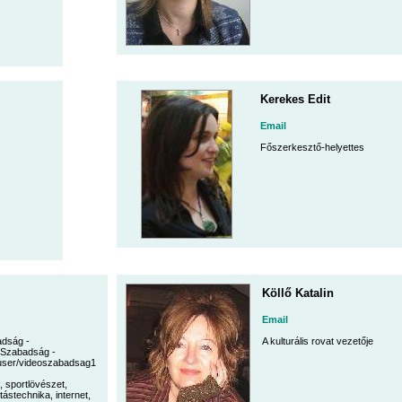
Kerekes Edit
Email
Főszerkesztő-helyettes
Köllő Katalin
Email
dság -
A kulturális rovat vezetője
Szabadság -
user/videoszabadsag1
, sportlövészet,
tástechnika, internet,