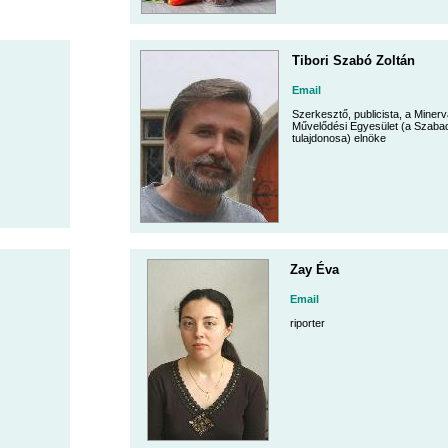
Tibori Szabó Zoltán
Email
Szerkesztő, publicista, a Minerv
Művelődési Egyesület (a Szaba
tulajdonosa) elnöke
Zay Éva
Email
riporter