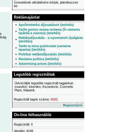
Üzenetének elküldésére kérjük, jelentkezzen
be.
Reklámajánlat
Apróhirdetési díjszabások (letöltés)
Tarife pentru marea reclama (în varianta
tipărită a ziarului) (letöltés)
a
dság
Reklámdíjszabás - a nyomtatott újságban
(letöltés)
Tarife la mica publicitate (varianta
tiparita) (letöltés)
Politikai reklámdíjszabás (letöltés)
Reclama politica (letöltés)
Advertising prices (letöltés)
Legutóbb regisztráltak
Üdvözöljük legutóbb regisztrált tagjainkat:
ssandorr, kiseniko, Kszaniszlo, Cosmetic
Plant, 64petrik.
Regisztrált tagok száma:
4093
.
Regisztráció
On-line felhasználók
Regisztrált: 0
Vendég: 4246