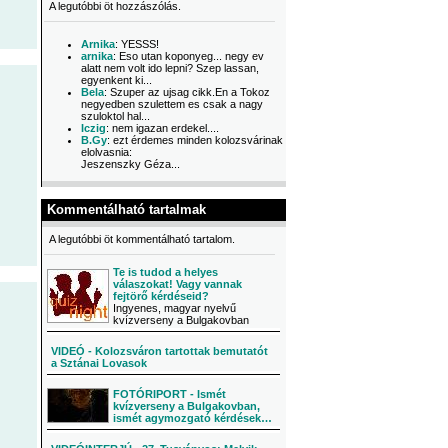
A legutóbbi öt hozzászólás.
Arnika
: YESSS!
arnika
: Eso utan koponyeg... negy ev
alatt nem volt ido lepni? Szep lassan,
egyenkent ki...
Bela
: Szuper az ujsag cikk.En a Tokoz
negyedben szulettem es csak a nagy
szuloktol hal...
Iczig
: nem igazan erdekel....
B.Gy
: ezt érdemes minden kolozsvárinak
elolvasnia:
Jeszenszky Géza...
Kommentálható tartalmak
A legutóbbi öt kommentálható tartalom.
Te is tudod a helyes
válaszokat! Vagy vannak
fejtörő kérdéseid?
Ingyenes, magyar nyelvű
kvízverseny a Bulgakovban
VIDEÓ - Kolozsváron tartottak bemutatót
a Sztánai Lovasok
FOTÓRIPORT - Ismét
kvízverseny a Bulgakovban,
ismét agymozgató kérdések…