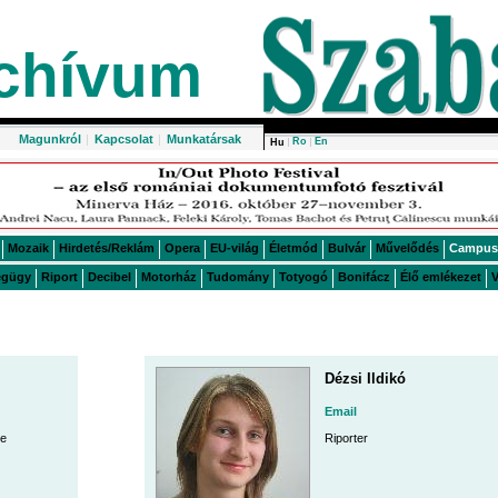
chívum
Magunkról
|
Kapcsolat
|
Munkatársak
Ro
En
Hu
Mozaik
Hirdetés/Reklám
Opera
EU-világ
Életmód
Bulvár
Művelődés
Campus
égügy
Riport
Decibel
Motorház
Tudomány
Totyogó
Bonifácz
Élő emlékezet
V
Dézsi Ildikó
Email
je
Riporter