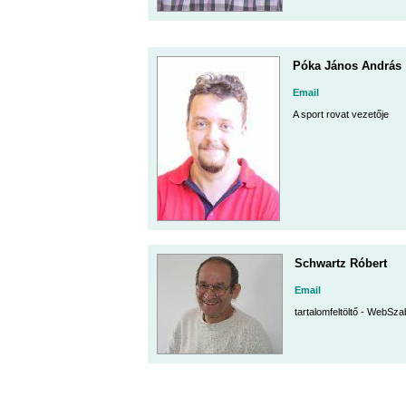
Póka János András
Email
A sport rovat vezetője
Schwartz Róbert
Email
tartalomfeltöltő - WebSz