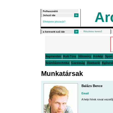
Ar
Elfelejtette jelszavát?
Részletes kereső
Napirenden
Kult-Túra
Vélemény
Körkép
Sport
Számítástechnika
Gazdaság
Állatbarát
Egészs
Munkatársak
Balázs Bence
Email
A helyi hírek rovat vezető