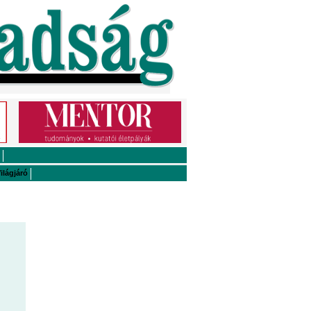
ilágjáró