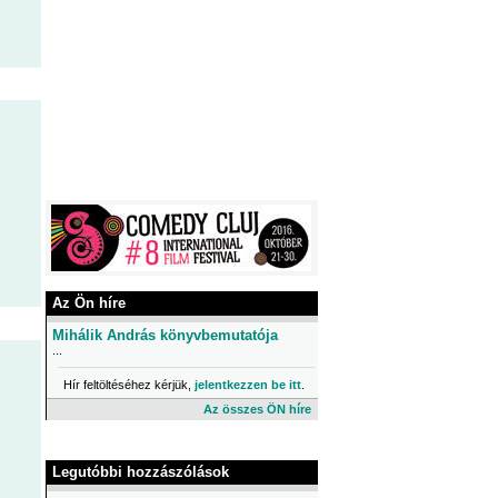
Az Ön híre
Mihálik András könyvbemutatója
...
Hír feltöltéséhez kérjük,
jelentkezzen be itt
.
Az összes ÖN híre
Legutóbbi hozzászólások