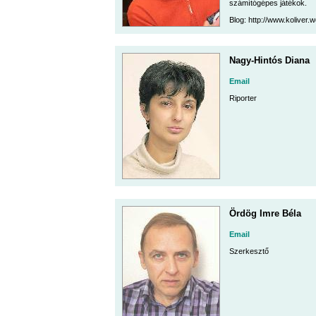
számítógépes játékok.
Blog: http://www.koliver
Nagy-Hintós Diana
Email
Riporter
Ördög Imre Béla
Email
Szerkesztő