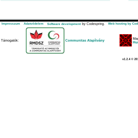
Impresszum
Adatvédelem
by Codespring.
Web hosting by Cod
Software development
Mag
Támogatók:
Communitas Alapítvány
Hu
v1.2.4 © 20