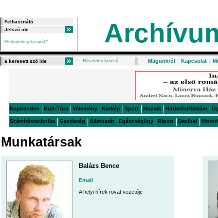
Archívu
Elfelejtette jelszavát?
Magunkról
|
Kapcsolat
|
M
Részletes kereső
Napirenden
Kult-Túra
Vélemény
Körkép
Sport
Mozaik
Hirdetés/Reklám
O
Számítástechnika
Gazdaság
Állatbarát
Egészségügy
Riport
Decibel
Motor
Munkatársak
Balázs Bence
Email
A helyi hírek rovat vezetője