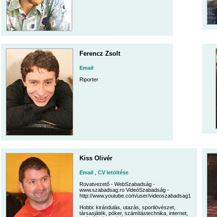
Ferencz Zsolt
Email
Riporter
Kiss Olivér
Email
,
CV letöltése
Rovatvezető - WebSzabadság -
www.szabadsag.ro VideóSzabadság -
http://www.youtube.com/user/videoszabadsag1
Hobbi: kirándulás, utazás, sportlövészet,
társasjáték, póker, számítástechnika, internet,