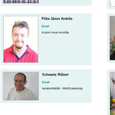
Póka János András
Email
A sport rovat vezetője
Schwartz Róbert
Email
tartalomfeltöltő - WebSzabadság