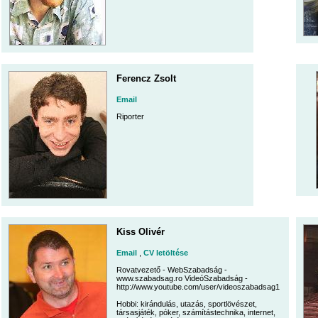
Ferencz Zsolt
Email
Riporter
Kiss Olivér
Email
,
CV letöltése
Rovatvezető - WebSzabadság -
www.szabadsag.ro VideóSzabadság -
http://www.youtube.com/user/videoszabadsag1
Hobbi: kirándulás, utazás, sportlövészet,
társasjáték, póker, számítástechnika, internet,