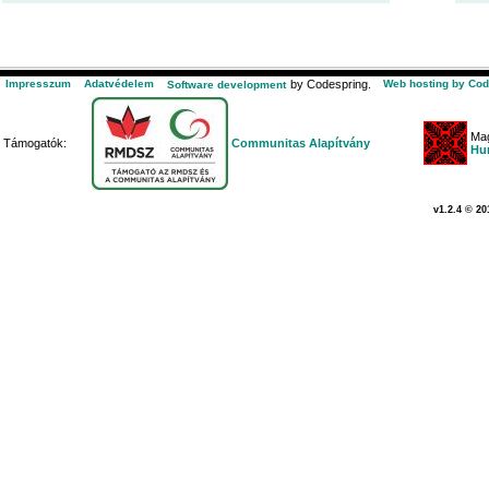
Impresszum
Adatvédelem
by Codespring.
Web hosting by Cod
Software development
Mag
Támogatók:
Communitas Alapítvány
Hu
v1.2.4 © 20