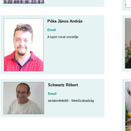
Póka János András
Email
A sport rovat vezetője
Schwartz Róbert
Email
tartalomfeltöltő - WebSzabadság