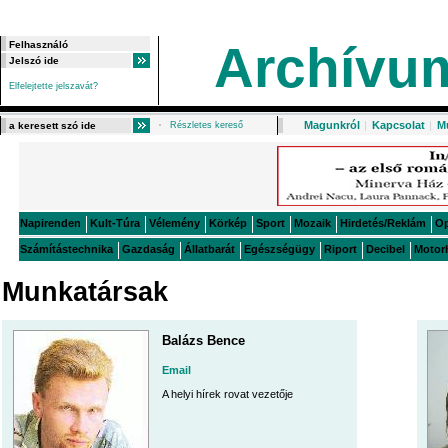
Archívu
Elfelejtette jelszavát?
Magunkról
|
Kapcsolat
|
M
Részletes kereső
Napirenden
Kult-Túra
Vélemény
Körkép
Sport
Mozaik
Hirdetés/Reklám
O
Számítástechnika
Gazdaság
Állatbarát
Egészségügy
Riport
Decibel
Motor
Munkatársak
Balázs Bence
Email
A helyi hírek rovat vezetője