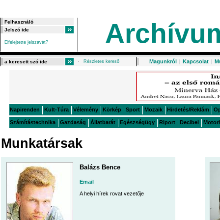
Archívu
Elfelejtette jelszavát?
Magunkról
|
Kapcsolat
|
M
Részletes kereső
Napirenden
Kult-Túra
Vélemény
Körkép
Sport
Mozaik
Hirdetés/Reklám
O
Számítástechnika
Gazdaság
Állatbarát
Egészségügy
Riport
Decibel
Motor
Munkatársak
Balázs Bence
Email
A helyi hírek rovat vezetője