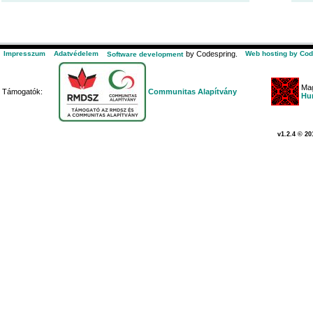
Impresszum
Adatvédelem
by Codespring.
Web hosting by Cod
Software development
Mag
Támogatók:
Communitas Alapítvány
Hu
v1.2.4 © 20