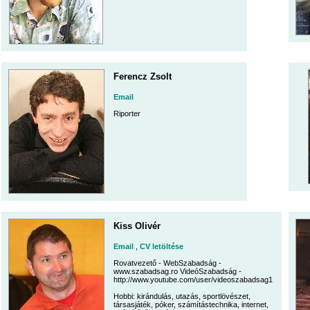
Ferencz Zsolt
Email
Riporter
Kiss Olivér
Email
,
CV letöltése
Rovatvezető - WebSzabadság -
www.szabadsag.ro VideóSzabadság -
http://www.youtube.com/user/videoszabadsag1
Hobbi: kirándulás, utazás, sportlövészet,
társasjáték, póker, számítástechnika, internet,