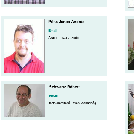
Póka János András
Email
A sport rovat vezetője
Schwartz Róbert
Email
tartalomfeltöltő - WebSzabadság