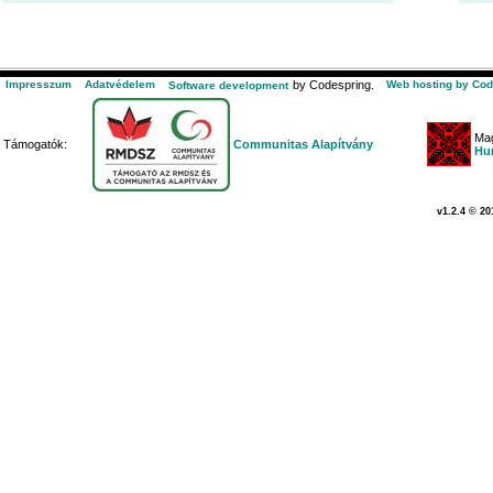
Impresszum
Adatvédelem
by Codespring.
Web hosting by Cod
Software development
Mag
Támogatók:
Communitas Alapítvány
Hu
v1.2.4 © 20