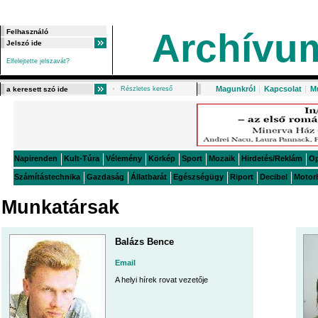
Archívu
Elfelejtette jelszavát?
Magunkról
|
Kapcsolat
|
M
Részletes kereső
Napirenden
Kult-Túra
Vélemény
Körkép
Sport
Mozaik
Hirdetés/Reklám
O
Számítástechnika
Gazdaság
Állatbarát
Egészségügy
Riport
Decibel
Motor
Munkatársak
Balázs Bence
Email
A helyi hírek rovat vezetője