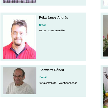
Póka János András
Email
A sport rovat vezetője
Schwartz Róbert
Email
tartalomfeltöltő - WebSzabadság