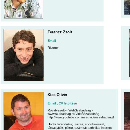
Ferencz Zsolt
Email
Riporter
Kiss Olivér
Email
,
CV letöltése
Rovatvezető - WebSzabadság -
www.szabadsag.ro VideóSzabadság -
http://www.youtube.com/user/videoszabadsag1
Hobbi: kirándulás, utazás, sportlövészet,
társasjáték, póker, számítástechnika, internet,