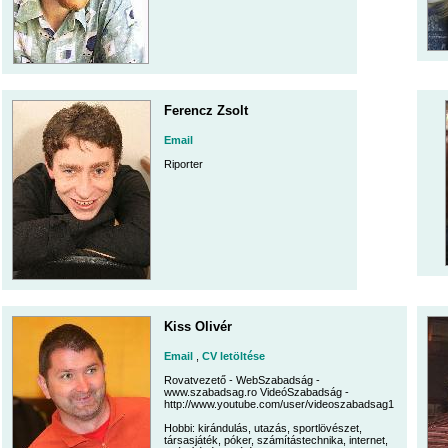
Ferencz Zsolt
Email
Riporter
Kiss Olivér
Email
,
CV letöltése
Rovatvezető - WebSzabadság -
www.szabadsag.ro VideóSzabadság -
http://www.youtube.com/user/videoszabadsag1
Hobbi: kirándulás, utazás, sportlövészet,
társasjáték, póker, számítástechnika, internet,