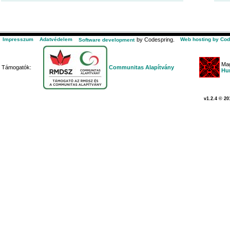
Impresszum
Adatvédelem
by Codespring.
Web hosting by Cod
Software development
Mag
Támogatók:
Communitas Alapítvány
Hu
v1.2.4 © 20