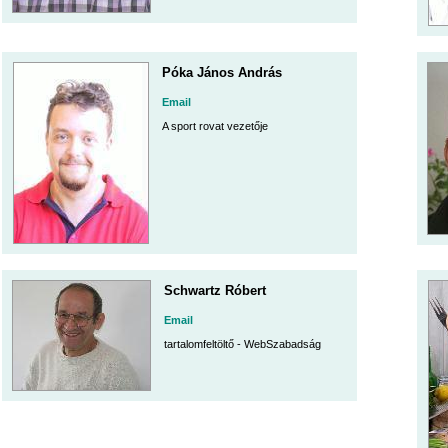
Póka János András
Email
A sport rovat vezetője
Schwartz Róbert
Email
tartalomfeltöltő - WebSzabadság