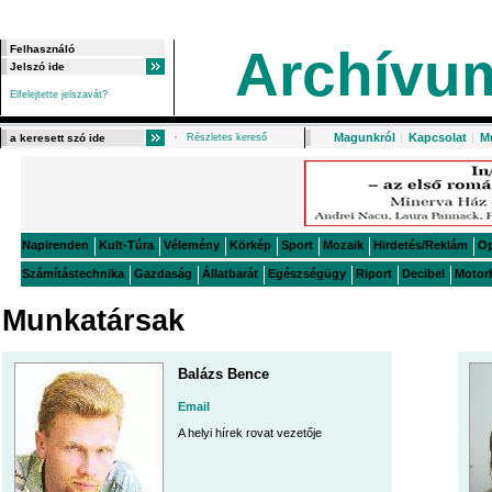
Archívu
Elfelejtette jelszavát?
Magunkról
|
Kapcsolat
|
M
Részletes kereső
Napirenden
Kult-Túra
Vélemény
Körkép
Sport
Mozaik
Hirdetés/Reklám
O
Számítástechnika
Gazdaság
Állatbarát
Egészségügy
Riport
Decibel
Motor
Munkatársak
Balázs Bence
Email
A helyi hírek rovat vezetője