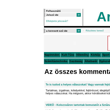
A
Elfelejtette jelszavát?
Részletes kereső
Napirenden
Kult-Túra
Vélemény
Körkép
Sport
Számítástechnika
Gazdaság
Állatbarát
Egészs
Az összes kommentá
Te is tudod a helyes válaszokat! Vagy vannak fejt
Tartalmas, izgalmas, kételyekkel, fejtöréssel, idegtépő 
helyes válaszokat. Ha mégsem, akkor kérdéseket kü
VIDEÓ - Kolozsváron tartottak bemutatót a Sztán