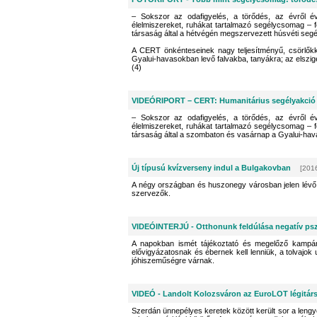
– Sokszor az odafigyelés, a törődés, az évről évr
élelmiszereket, ruhákat tartalmazó segélycsomag 
társaság által a hétvégén megszervezett húsvéti segé
A CERT önkénteseinek nagy teljesítményű, csörlőkkel
Gyalui-havasokban levő falvakba, tanyákra; az elsziget
(4)
VIDEÓRIPORT – CERT: Humanitárius segélyakció 
– Sokszor az odafigyelés, a törődés, az évről évr
élelmiszereket, ruhákat tartalmazó segélycsomag 
társaság által a szombaton és vasárnap a Gyalui-hav
Új típusú kvízverseny indul a Bulgakovban
[2016
A négy országban és huszonegy városban jelen lévő i
szervezők.
VIDEÓINTERJÚ - Otthonunk feldúlása negatív pszi
A napokban ismét tájékoztató és megelőző kampány
elővigyázatosnak és ébernek kell lenniük, a tolvajok
jóhiszeműségre várnak.
VIDEÓ - Landolt Kolozsváron az EuroLOT légitárs
Szerdán ünnepélyes keretek között került sor a lengy