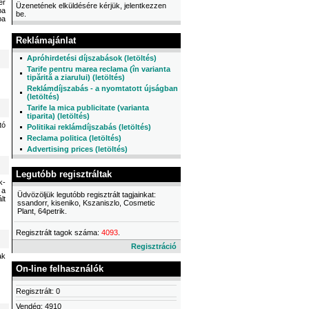
ér
Üzenetének elküldésére kérjük, jelentkezzen
ba
be.
ba
Reklámajánlat
Apróhirdetési díjszabások (letöltés)
Tarife pentru marea reclama (în varianta
tipărită a ziarului) (letöltés)
Reklámdíjszabás - a nyomtatott újságban
(letöltés)
Tarife la mica publicitate (varianta
tiparita) (letöltés)
tó
Politikai reklámdíjszabás (letöltés)
Reclama politica (letöltés)
Advertising prices (letöltés)
Legutóbb regisztráltak
k-
 a
Üdvözöljük legutóbb regisztrált tagjainkat:
lt
ssandorr, kiseniko, Kszaniszlo, Cosmetic
Plant, 64petrik.
Regisztrált tagok száma:
4093
.
Regisztráció
ak
On-line felhasználók
Regisztrált: 0
Vendég: 4910