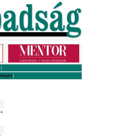
ilágjáró
 a