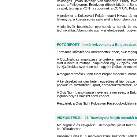
Valóságos „lovas invázió” volt vasárnap Erdély f
tartott a Fellegváron. Erdélyben többek között a Bo
csapat, tegnap a PONT csoportnak a COM’ON, Kolozsvá
A projektet a Kolozsvári Polgármesteri Hivatal t
látványos, a közönség és sajtó által is több ízben dic
A jelenlévők betekintést nyerhettek a hunok és m
technikákba. A bemutató után – a lehetőségek függvé
FOTÓRIPORT - Ismét kvízverseny a Bulgakovban
Tartalmas időtöltésnek örvendhettek azok, akik tegna
A QuizNight az angolszász területeken méltán népsze
mint a neve is mutatja- alapvetően egy kvízjáték, a
kvízjátékokkal szemben nem egyéni játékosok neve
A megmérettetések több tucat kárpát-medencei váro
A kérdéseket minden héten egyedileg állítják össze
popkultúra, filmtörténet, sport, sorozatok/rajzfilmek, i
A QuizNight bajnokságra ingyenes a nevezés, a Bulgak
legtöbb helyes választ adott csapat.
Részletek a QuizNight Kolozsvár Facebook-oldalon és 
VIDEÓINTERJÚ - 27. Tusványos: Melyik mértékű b
Ma Migráció és emigráció - demográfiai jóslat Közép
és Diáktáborban.
Kapitány Balázst, a magyarországi Központi Statiszt