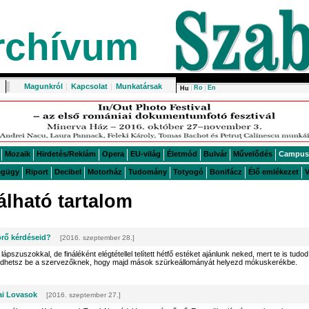
rchívum
Magunkról
|
Kapcsolat
|
Munkatársak
Ro
En
Hu
Mozaik
Hirdetés/Reklám
Opera
EU-világ
Életmód
Bulvár
Művelődés
Campus
égügy
Riport
Decibel
Motorház
Tudomány
Totyogó
Bonifácz
Élő emlékezet
V
lható tartalom
örő kérdéseid?
[2016. szeptember 28.]
lápszuszokkal, de fináléként elégtétellel telített hétfő estéket ajánlunk neked, mert te is tudod
ldhetsz be a szervezőknek, hogy majd mások szürkeállományát helyezd mókuskerékbe.
ai Lovasok
[2016. szeptember 27.]