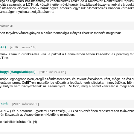
helyi és regionális közintézmények vezetői vettek részt, de a Kolozsvári Nemzetközi Repülőt
ami légitársaságnak, a LOT-nak köszönhetően rövid varsói átszállással észak-amerikai városok
gió utasainak előnyös áron kínálják egyes amerikai egyesült államokbeli és kanadai városok
itársaságok nyújtotta szolgáltatásokra.
március 31.]
n tanyázó vádorcigányok a csúcstechnológia előnyeit élvezik: manelét hallgatnak...
KAL)
[2016. március 16.]
mnak számító drónkezelés viszi a pálmát a Hannoverben hétfőn kezdődött és péntekig tar
BIT-en.
hegyi (Hangulatképek)
[2016. március 15.]
rópa legnagyobb ilyen jellegű számítástechnikai és távközlési vására iránt, mégis az észa
ban tartott CeBIT-en mutatják be előszőr a legújabb technológiákat, innovációkat. Idén
yi kutyák sem hiányozhattak az eseményről... Mi több, még a német kancellár is megcsodá
Koktél
[2016. március 01.]
TRISZ) és a Katolikus Egyetemi Lelkészség (KEL) szervezésében rendszeresen találkozn
7-én játszottak az Agape étterem Holdfény termében.
t alelnökét kérdeztük. (4)