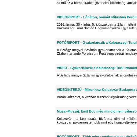
szintű az a bérszakadék, jövedelmi különbség, ami a
VIDEÓRIPORT - Lóháton, nomád stílusban Porol
2016. június 30 - július 5. időszakban a Zilah melle
Kalotaszegi Turul Nomád Hagyományőrző Egyesület (
FOTÓRIPORT - Gyakorlatozik a Kalotaszegi Tur
A Szilágy megyei Sztánán gyakorlatoznak a Kalotas
Zilahon tartandó Porolissum Fest elnevezésű rendezv
VIDEÓ - Gyakorlatozik a Kalotaszegi Turul Nom
A Szilágy megyei Sztánán gyakorlatoznak a Kalotasz
VIDEÓINTERJÚ - Mikor lesz Kolozsvár-Budapest W
Váradi Józsefet, a WizzAir diszkont légitársaság vezé
Musai-Muszáj: Emil Boc még mindig nem válaszo
Kolozsvár - a képmutatás fővárosa címmel küldött
kolozsvári polgármester több mint egy hónap elteltével 
FOTÓRIPORT - Több mint segélycsomag: törődé