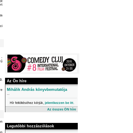
ót
rt
ta
ci
 -
rű
g,
Az Ön híre
Mihálik András könyvbemutatója
re
...
Hír feltöltéséhez kérjük,
jelentkezzen be itt
.
Az összes ÖN híre
en
Legutóbbi hozzászólások
en