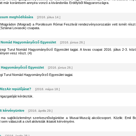
latt már korántsem annyira vonzó a kivándorlás Erdélyből Magyarországra.
issum meghódítására
[2016. július 14.]
tti Mojgrádon (Moigrad) a Porolissum Római Fesztivál rendezvénysorozatán vett ismét részt
Sztánai Lovasok) csapata.
ul Nomád Hagyományőrző Egyesület
[2016. június 26.]
zegi Turul Nomád Hagyományőrző Egyesület tagjai. A lovas csapat 2016. július 2-3. közö
ényen vesz részt. (4)
ád Hagyományőrző Egyesület
[2016. június 26.]
egi Turul Nomád Hagyományőrző Egyesület tagjai.
izzAir repülőjárat?
[2016. május 18.]
rigazgatóját kérdeztük.
lt kérvényünkre
[2016. április 29.]
 ma sajtóközleményt szerkesztőségünkbe a Musai-Muszáj akciócsoport. Közlik: Emil B
sem válaszolt a civil aktivisták iktatott kérvényére.
s
[2016. április 25.]