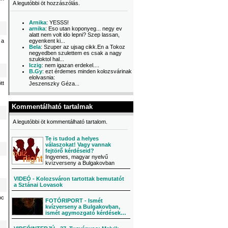
A legutóbbi öt hozzászólás.
Arnika
: YESSS!
arnika
: Eso utan koponyeg... negy ev
alatt nem volt ido lepni? Szep lassan,
 a
egyenkent ki...
Bela
: Szuper az ujsag cikk.En a Tokoz
negyedben szulettem es csak a nagy
szuloktol hal...
Iczig
: nem igazan erdekel....
B.Gy
: ezt érdemes minden kolozsvárinak
elolvasnia:
tt
Jeszenszky Géza...
Kommentálható tartalmak
A legutóbbi öt kommentálható tartalom.
Te is tudod a helyes
válaszokat! Vagy vannak
fejtörő kérdéseid?
Ingyenes, magyar nyelvű
kvízverseny a Bulgakovban
VIDEÓ - Kolozsváron tartottak bemutatót
a Sztánai Lovasok
oc
FOTÓRIPORT - Ismét
kvízverseny a Bulgakovban,
ismét agymozgató kérdések…