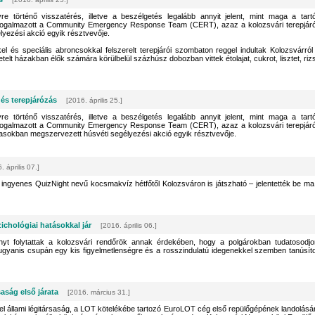
e történő visszatérés, illetve a beszélgetés legalább annyit jelent, mint maga a tart
– fogalmazott a Community Emergency Response Team (CERT), azaz a kolozsvári terepjár
lyezési akció egyik résztvevője.
 és speciális abroncsokkal felszerelt terepjárói szombaton reggel indultak Kolozsvárról
elt házakban élők számára körülbelül százhúsz dobozban vittek étolajat, cukrot, lisztet, rizs
és terepjárózás
[2016. április 25.]
e történő visszatérés, illetve a beszélgetés legalább annyit jelent, mint maga a tart
– fogalmazott a Community Emergency Response Team (CERT), azaz a kolozsvári terepjár
asokban megszervezett húsvéti segélyezési akció egyik résztvevője.
. április 07.]
ngyenes QuizNight nevű kocsmakvíz hétfőtől Kolozsváron is játszható – jelentették be ma
chológiai hatásokkal jár
[2016. április 06.]
t folytattak a kolozsvári rendőrök annak érdekében, hogy a polgárokban tudatosodjo
 ugyanis csupán egy kis figyelmetlenségre és a rosszindulatú idegenekkel szemben tanúsíto
aság első járata
[2016. március 31.]
el állami légitársaság, a LOT kötelékébe tartozó EuroLOT cég első repülőgépének landolásá