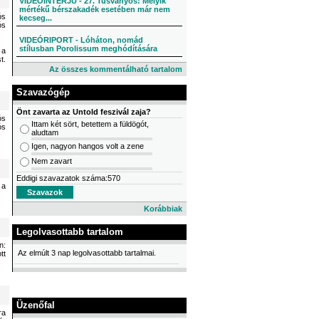
VIDEÓINTERJÚ - 27. Tusványos: Melyik
mértékű bérszakadék esetében már nem
ós
kecseg...
ós
VIDEÓRIPORT - Lóháton, nomád
stílusban Porolissum meghódítására
 a
t.
Az összes kommentálható tartalom
Szavazógép
Önt zavarta az Untold feszivál zaja?
ós
Ittam két sört, betettem a füldögót,
ós
aludtam
Igen, nagyon hangos volt a zene
Nem zavart
Eddigi szavazatok száma:570
 a
Korábbiak
Legolvasottabb tartalom
n:
Az elmúlt 3 nap legolvasottabb tartalmai.
tt
Üzenőfal
ra