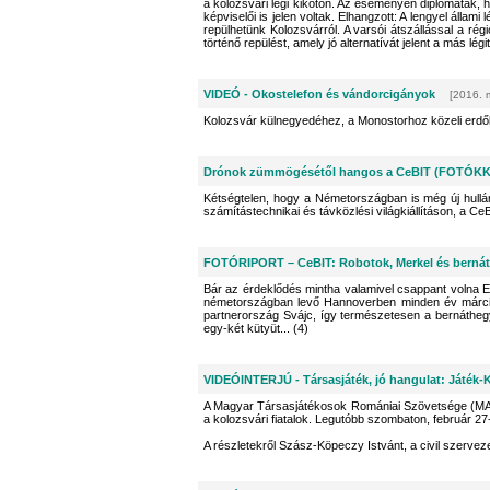
a kolozsvári légi kikötőn. Az eseményen diplomaták, 
képviselői is jelen voltak. Elhangzott: A lengyel áll
repülhetünk Kolozsvárról. A varsói átszállással a ré
történő repülést, amely jó alternatívát jelent a más lég
VIDEÓ - Okostelefon és vándorcigányok
[2016. 
Kolozsvár külnegyedéhez, a Monostorhoz közeli erdőbe
Drónok zümmögésétől hangos a CeBIT (FOTÓK
Kétségtelen, hogy a Németországban is még új hullá
számítástechnikai és távközlési világkiállításon, a Ce
FOTÓRIPORT – CeBIT: Robotok, Merkel és bernát
Bár az érdeklődés mintha valamivel csappant volna Eu
németországban levő Hannoverben minden év márciusá
partnerország Svájc, így természetesen a bernátheg
egy-két kütyüt... (4)
VIDEÓINTERJÚ - Társasjáték, jó hangulat: Játék-
A Magyar Társasjátékosok Romániai Szövetsége (MA
a kolozsvári fiatalok. Legutóbb szombaton, február 2
A részletekről Szász-Köpeczy Istvánt, a civil szerveze