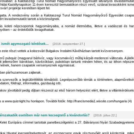
ővárosában: a Kalotaszegi Turul Nomád Hagyományőrző Egyesület látványos lovasbemutat
nchidai Kastélynapokon 11 éven keresztül bemutatókon részt vevő, sztánai lovasokként isme
r! projektje keretében lépett fel.
ámogatta. A rendezvény során a Kalotaszegi Turul Nomád Hagyományőrző Egyesület csapa
sért lovasbemutatót tartott a közönségnek.
ás keleti népcsoportok hagyományaiba, a nomád életmódba, illetve a vadászati és har
nyében – az érdeklődők lovagolhattak.
, ismét agymozgató kérdések…
[2016. szeptember 27.]
p este részt vettek a kolozsvári Bulgakov Irodalmi Kávéházban tartott kvízversenyen.
rű pubquiz (magyarul bárkvíz, vagy kocsmakvíz) műfaj kárpát-medencei változata. A játék
mit jellemzően bárokban, kávézókban, pubokban tartunk minden héten, és az itthon népsze
zhetnek, hanem csapatok versenyeznek egymással.
sban párhuzamosan zajlanak.
 a szervezők a legkülönfélébb témákból. Legnépszerűbb témák a történelem, alapműveltsé
rodalom, földrajz, informatika, gazdaság stb.
ov jóvoltából pedig díjban részesül az első három helyezést elért, illetve a villámkérdések
a www.quiznight.hu honlapon. További fotók: http://francismedia1.wixsite.com/hungaria (4)
érszakadék esetében már nem kecsegtető a kivándorlás?
[2016. július 22.]
-Kelet Európára címmel tartottak panelbeszélgetést a 27. Bálványosi Nyári Szabadegyetem
ikai Hivatal igazgatóhelyettesét, az eszmecsere egyik résztvevőjét arról kérdeztük, mily